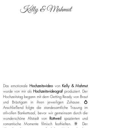
Kelly & Mahmut
Das emotionale
Hochzeitsvideo
von
Kelly & Mahmut
wurde von mir als
Hochzeitsvideograf
produziert. Der
Hochzeitstag begann mit dem Getting Ready von Braut
und Bräutigam in ihren jeweiligen Zuhause. 💍
Anschließend folgte die standesamtliche Trauung im
stilvollen Bankettsaal, bevor wir gemeinsam durch die
wunderschöne Altstadt von
Rottweil
spazierten und
romantische Momente filmisch festhielten. 🥂 Der