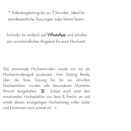
* Videobegleitung bis zu 3 Stunden, ideal für
standesamtliche Trauungen oder kleine Feiern.
Schreibt mir einfach auf
WhatsApp
und erhaltet
ein unverbindliches Angebot für eure Hochzeit.
Das emotionale Hochzeitsvideo wurde von mir als
Hochzeitsvideograf produziert. Vom Getting Ready
über die freie Trauung bis hin zur stilvollen
Hochzeitsfeier wurden alle besonderen Momente
filmisch festgehalten. 💒 Schaut euch jetzt den
emotionalen Hochzeitsfilm von Vera & Patrick an und
erlebt diesen einzigartigen Hochzeitstag voller Liebe
und Emotionen noch einmal mit. ✨