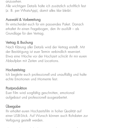
anzusehen.
Alle wichtigen Details halte ich zusätzlich schriftlich fest
(z. B. per WhatsApp), damit alles klar bleibt.
Auswahl & Vorbereitung
Ihr entscheidet euch für ein passendes Paket. Danach
erhaltet ihr einen Fragebogen, den ihr ausfüllt – als
Grundlage für den Vertrag.
Vertrag & Buchung
Nach Klärung aller Details wird der Vertrag erstellt. Mit
der Bestätigung ist euer Termin verbindlich reserviert.
Etwa eine Woche vor der Hochzeit schickt ihr mir euren
Ablaufplan mit Zeiten und Locations.
Hochzeitstag
Ich begleite euch professionell und unauffällig und halte
echte Emotionen und Momente fest.
Postproduktion
Euer Film wird sorgfältig geschnitten, emotional
aufgebaut und professionell ausgearbeitet.
Übergabe
Ihr erhaltet euren Hochzeitsfilm in hoher Qualität auf
einer USB-Stick. Auf Wunsch können auch Rohdaten zur
Verfügung gestellt werden.