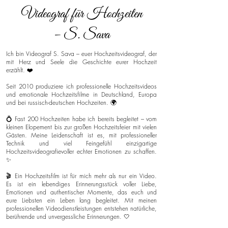
Videograf für Hochzeiten
– S. Sava
Ich bin Videograf S. Sava – euer Hochzeitsvideograf, der
mit Herz und Seele die Geschichte eurer Hochzeit
erzählt. ❤️
Seit 2010 produziere ich professionelle Hochzeitsvideos
und emotionale Hochzeitsfilme in Deutschland, Europa
und bei russisch-deutschen Hochzeiten. 🌍
💍 Fast 200 Hochzeiten habe ich bereits begleitet – vom
kleinen Elopement bis zur großen Hochzeitsfeier mit vielen
Gästen. Meine Leidenschaft ist es, mit professioneller
Technik und viel Feingefühl einzigartige
Hochzeitsvideografievoller echter Emotionen zu schaffen.
✨
🎬 Ein Hochzeitsfilm ist für mich mehr als nur ein Video.
Es ist ein lebendiges Erinnerungsstück voller Liebe,
Emotionen und authentischer Momente, das euch und
eure Liebsten ein Leben lang begleitet. Mit meinen
professionellen Videodienstleistungen entstehen natürliche,
berührende und unvergessliche Erinnerungen. 🤍