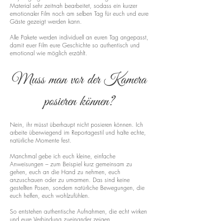
Material sehr zeitnah bearbeitet, sodass ein kurzer
emotionaler Film noch am selben Tag für euch und eure
Gäste gezeigt werden kann.
Alle Pakete werden individuell an euren Tag angepasst,
damit euer Film eure Geschichte so authentisch und
emotional wie möglich erzählt.
Muss man vor der Kamera
posieren können?
Nein, ihr müsst überhaupt nicht posieren können. Ich
arbeite überwiegend im Reportagestil und halte echte,
natürliche Momente fest.
Manchmal gebe ich euch kleine, einfache
Anweisungen – zum Beispiel kurz gemeinsam zu
gehen, euch an die Hand zu nehmen, euch
anzuschauen oder zu umarmen. Das sind keine
gestellten Posen, sondern natürliche Bewegungen, die
euch helfen, euch wohlzufühlen.
So entstehen authentische Aufnahmen, die echt wirken
und eure Verbindung zueinander zeigen