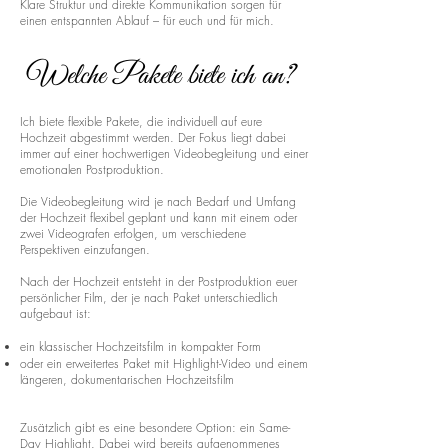
Klare Struktur und direkte Kommunikation sorgen für
einen entspannten Ablauf – für euch und für mich.
Welche Pakete biete ich an?
Ich biete flexible Pakete, die individuell auf eure
Hochzeit abgestimmt werden. Der Fokus liegt dabei
immer auf einer hochwertigen Videobegleitung und einer
emotionalen Postproduktion.
Die Videobegleitung wird je nach Bedarf und Umfang
der Hochzeit flexibel geplant und kann mit einem oder
zwei Videografen erfolgen, um verschiedene
Perspektiven einzufangen.
Nach der Hochzeit entsteht in der Postproduktion euer
persönlicher Film, der je nach Paket unterschiedlich
aufgebaut ist:
ein klassischer Hochzeitsfilm in kompakter Form
oder ein erweitertes Paket mit Highlight-Video und einem
längeren, dokumentarischen Hochzeitsfilm
Zusätzlich gibt es eine besondere Option: ein Same-
Day Highlight. Dabei wird bereits aufgenommenes