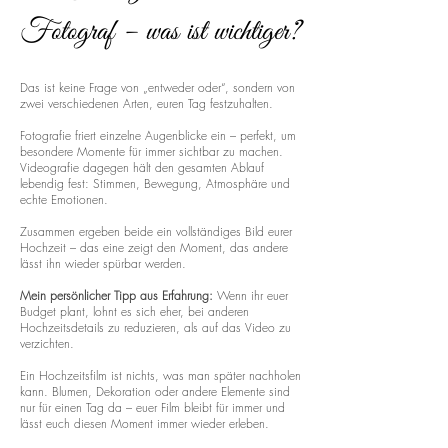
Fotograf – was ist wichtiger?
Das ist keine Frage von „entweder oder“, sondern von
zwei verschiedenen Arten, euren Tag festzuhalten.
Fotografie friert einzelne Augenblicke ein – perfekt, um
besondere Momente für immer sichtbar zu machen.
Videografie dagegen hält den gesamten Ablauf
lebendig fest: Stimmen, Bewegung, Atmosphäre und
echte Emotionen.
Zusammen ergeben beide ein vollständiges Bild eurer
Hochzeit – das eine zeigt den Moment, das andere
lässt ihn wieder spürbar werden.
Mein persönlicher Tipp aus Erfahrung:
Wenn ihr euer
Budget plant, lohnt es sich eher, bei anderen
Hochzeitsdetails zu reduzieren, als auf das Video zu
verzichten.
Ein Hochzeitsfilm ist nichts, was man später nachholen
kann. Blumen, Dekoration oder andere Elemente sind
nur für einen Tag da – euer Film bleibt für immer und
lässt euch diesen Moment immer wieder erleben.