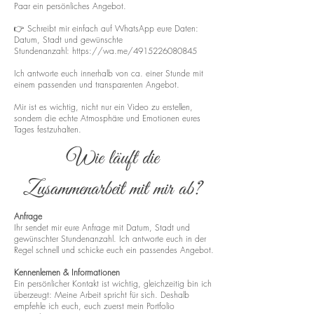
Paar ein persönliches Angebot.
👉 Schreibt mir einfach auf WhatsApp eure Daten:
Datum, Stadt und gewünschte
Stundenanzahl:
https://wa.me/4915226080845
Ich antworte euch innerhalb von ca. einer Stunde mit
einem passenden und transparenten Angebot.
Mir ist es wichtig, nicht nur ein Video zu erstellen,
sondern die echte Atmosphäre und Emotionen eures
Tages festzuhalten.
Wie läuft die
Zusammenarbeit mit mir ab?
Anfrage
Ihr sendet mir eure Anfrage mit Datum, Stadt und
gewünschter Stundenanzahl. Ich antworte euch in der
Regel schnell und schicke euch ein passendes Angebot.
Kennenlernen & Informationen
Ein persönlicher Kontakt ist wichtig, gleichzeitig bin ich
überzeugt: Meine Arbeit spricht für sich. Deshalb
empfehle ich euch, euch zuerst mein Portfolio