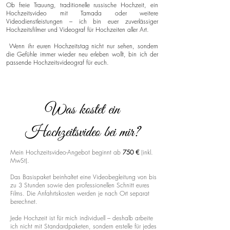
Ob freie Trauung, traditionelle russische Hochzeit, ein
Hochzeitsvideo mit Tamada oder weitere
Videodienstleistungen – ich bin euer zuverlässiger
Hochzeitsfilmer und Videograf für Hochzeiten aller Art.
Wenn ihr euren Hochzeitstag nicht nur sehen, sondern
die Gefühle immer wieder neu erleben wollt, bin ich der
passende Hochzeitsvideograf für euch.
Was kostet ein
Hochzeitsvideo bei mir?
Mein Hochzeitsvideo-Angebot beginnt ab
750 €
(inkl.
MwSt).
Das Basispaket beinhaltet eine Videobegleitung von bis
zu 3 Stunden sowie den professionellen Schnitt eures
Films. Die Anfahrtskosten werden je nach Ort separat
berechnet.
Jede Hochzeit ist für mich individuell – deshalb arbeite
ich nicht mit Standardpaketen, sondern erstelle für jedes