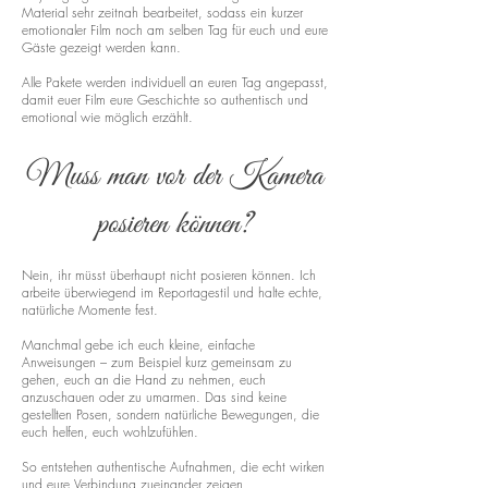
Material sehr zeitnah bearbeitet, sodass ein kurzer
emotionaler Film noch am selben Tag für euch und eure
Gäste gezeigt werden kann.
Alle Pakete werden individuell an euren Tag angepasst,
damit euer Film eure Geschichte so authentisch und
emotional wie möglich erzählt.
Muss man vor der Kamera
posieren können?
Nein, ihr müsst überhaupt nicht posieren können. Ich
arbeite überwiegend im Reportagestil und halte echte,
natürliche Momente fest.
Manchmal gebe ich euch kleine, einfache
Anweisungen – zum Beispiel kurz gemeinsam zu
gehen, euch an die Hand zu nehmen, euch
anzuschauen oder zu umarmen. Das sind keine
gestellten Posen, sondern natürliche Bewegungen, die
euch helfen, euch wohlzufühlen.
So entstehen authentische Aufnahmen, die echt wirken
und eure Verbindung zueinander zeigen