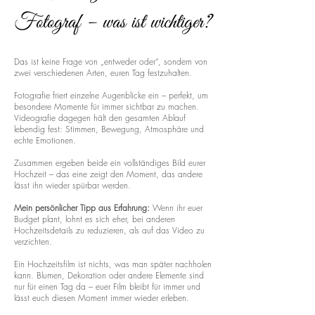
Fotograf – was ist wichtiger?
Das ist keine Frage von „entweder oder“, sondern von
zwei verschiedenen Arten, euren Tag festzuhalten.
Fotografie friert einzelne Augenblicke ein – perfekt, um
besondere Momente für immer sichtbar zu machen.
Videografie dagegen hält den gesamten Ablauf
lebendig fest: Stimmen, Bewegung, Atmosphäre und
echte Emotionen.
Zusammen ergeben beide ein vollständiges Bild eurer
Hochzeit – das eine zeigt den Moment, das andere
lässt ihn wieder spürbar werden.
Mein persönlicher Tipp aus Erfahrung:
Wenn ihr euer
Budget plant, lohnt es sich eher, bei anderen
Hochzeitsdetails zu reduzieren, als auf das Video zu
verzichten.
Ein Hochzeitsfilm ist nichts, was man später nachholen
kann. Blumen, Dekoration oder andere Elemente sind
nur für einen Tag da – euer Film bleibt für immer und
lässt euch diesen Moment immer wieder erleben.