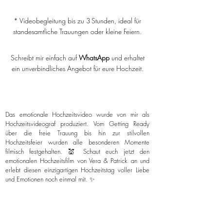
* Videobegleitung bis zu 3 Stunden, ideal für
standesamtliche Trauungen oder kleine Feiern.
Schreibt mir einfach auf
WhatsApp
und erhaltet
ein unverbindliches Angebot für eure Hochzeit.
Das emotionale Hochzeitsvideo wurde von mir als
Hochzeitsvideograf produziert. Vom Getting Ready
über die freie Trauung bis hin zur stilvollen
Hochzeitsfeier wurden alle besonderen Momente
filmisch festgehalten. 💒 Schaut euch jetzt den
emotionalen Hochzeitsfilm von Vera & Patrick an und
erlebt diesen einzigartigen Hochzeitstag voller Liebe
und Emotionen noch einmal mit. ✨