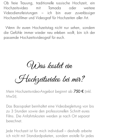
Ob freie Trauung, traditionelle russische Hochzeit, ein
Hochzeitsvideo mit Tamada oder weitere
Videodienstleistungen – ich bin euer zuverlässiger
Hochzeitsfilmer und Videograf für Hochzeiten aller Art.
Wenn ihr euren Hochzeitstag nicht nur sehen, sondern
die Gefühle immer wieder neu erleben wollt, bin ich der
passende Hochzeitsvideograf für euch.
Was kostet ein
Hochzeitsvideo bei mir?
Mein Hochzeitsvideo-Angebot beginnt ab
750 €
(inkl.
MwSt).
Das Basispaket beinhaltet eine Videobegleitung von bis
zu 3 Stunden sowie den professionellen Schnitt eures
Films. Die Anfahrtskosten werden je nach Ort separat
berechnet.
Jede Hochzeit ist für mich individuell – deshalb arbeite
ich nicht mit Standardpaketen, sondern erstelle für jedes