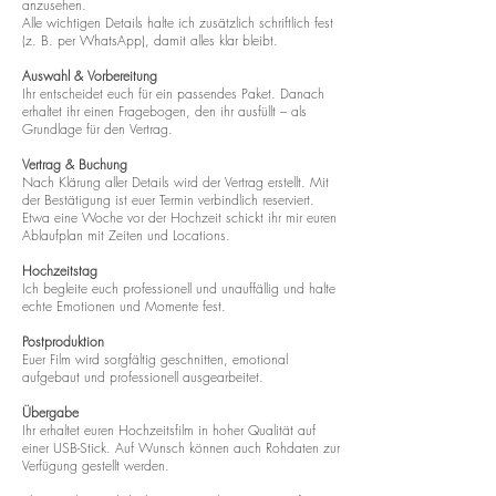
anzusehen.
Alle wichtigen Details halte ich zusätzlich schriftlich fest
(z. B. per WhatsApp), damit alles klar bleibt.
Auswahl & Vorbereitung
Ihr entscheidet euch für ein passendes Paket. Danach
erhaltet ihr einen Fragebogen, den ihr ausfüllt – als
Grundlage für den Vertrag.
Vertrag & Buchung
Nach Klärung aller Details wird der Vertrag erstellt. Mit
der Bestätigung ist euer Termin verbindlich reserviert.
Etwa eine Woche vor der Hochzeit schickt ihr mir euren
Ablaufplan mit Zeiten und Locations.
Hochzeitstag
Ich begleite euch professionell und unauffällig und halte
echte Emotionen und Momente fest.
Postproduktion
Euer Film wird sorgfältig geschnitten, emotional
aufgebaut und professionell ausgearbeitet.
Übergabe
Ihr erhaltet euren Hochzeitsfilm in hoher Qualität auf
einer USB-Stick. Auf Wunsch können auch Rohdaten zur
Verfügung gestellt werden.