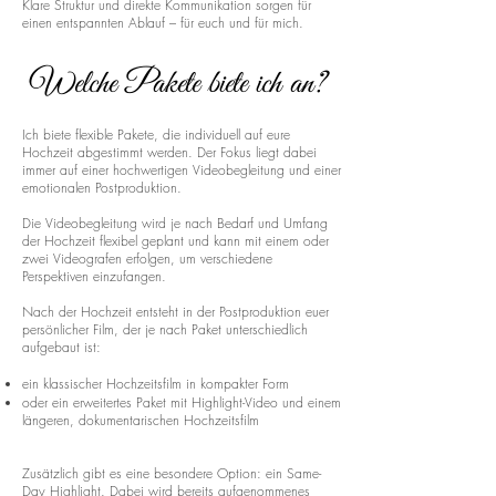
Klare Struktur und direkte Kommunikation sorgen für
einen entspannten Ablauf – für euch und für mich.
Welche Pakete biete ich an?
Ich biete flexible Pakete, die individuell auf eure
Hochzeit abgestimmt werden. Der Fokus liegt dabei
immer auf einer hochwertigen Videobegleitung und einer
emotionalen Postproduktion.
Die Videobegleitung wird je nach Bedarf und Umfang
der Hochzeit flexibel geplant und kann mit einem oder
zwei Videografen erfolgen, um verschiedene
Perspektiven einzufangen.
Nach der Hochzeit entsteht in der Postproduktion euer
persönlicher Film, der je nach Paket unterschiedlich
aufgebaut ist:
ein klassischer Hochzeitsfilm in kompakter Form
oder ein erweitertes Paket mit Highlight-Video und einem
längeren, dokumentarischen Hochzeitsfilm
Zusätzlich gibt es eine besondere Option: ein Same-
Day Highlight. Dabei wird bereits aufgenommenes