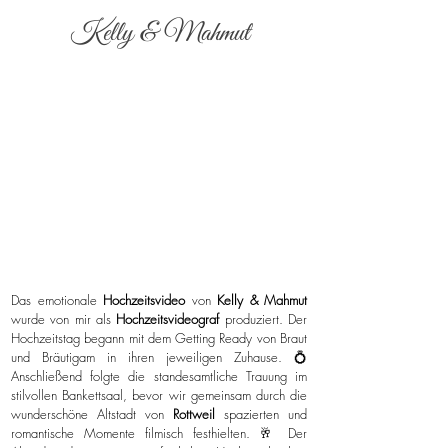
Kelly & Mahmut
Das emotionale
Hochzeitsvideo
von
Kelly & Mahmut
wurde von mir als
Hochzeitsvideograf
produziert. Der
Hochzeitstag begann mit dem Getting Ready von Braut
und Bräutigam in ihren jeweiligen Zuhause. 💍
Anschließend folgte die standesamtliche Trauung im
stilvollen Bankettsaal, bevor wir gemeinsam durch die
wunderschöne Altstadt von
Rottweil
spazierten und
romantische Momente filmisch festhielten. 🥂 Der