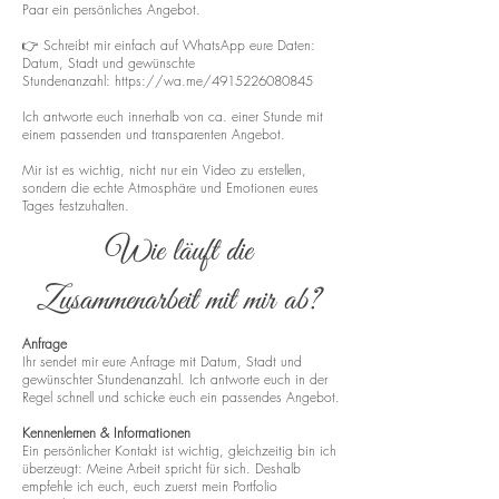
Paar ein persönliches Angebot.
👉 Schreibt mir einfach auf WhatsApp eure Daten:
Datum, Stadt und gewünschte
Stundenanzahl:
https://wa.me/4915226080845
Ich antworte euch innerhalb von ca. einer Stunde mit
einem passenden und transparenten Angebot.
Mir ist es wichtig, nicht nur ein Video zu erstellen,
sondern die echte Atmosphäre und Emotionen eures
Tages festzuhalten.
Wie läuft die
Zusammenarbeit mit mir ab?
Anfrage
Ihr sendet mir eure Anfrage mit Datum, Stadt und
gewünschter Stundenanzahl. Ich antworte euch in der
Regel schnell und schicke euch ein passendes Angebot.
Kennenlernen & Informationen
Ein persönlicher Kontakt ist wichtig, gleichzeitig bin ich
überzeugt: Meine Arbeit spricht für sich. Deshalb
empfehle ich euch, euch zuerst mein Portfolio