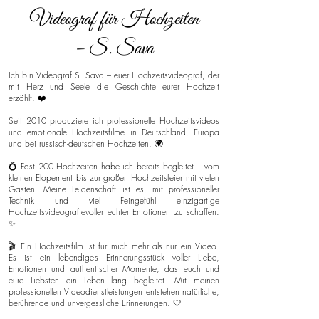
Videograf für Hochzeiten
– S. Sava
Ich bin Videograf S. Sava – euer Hochzeitsvideograf, der
mit Herz und Seele die Geschichte eurer Hochzeit
erzählt. ❤️
Seit 2010 produziere ich professionelle Hochzeitsvideos
und emotionale Hochzeitsfilme in Deutschland, Europa
und bei russisch-deutschen Hochzeiten. 🌍
💍 Fast 200 Hochzeiten habe ich bereits begleitet – vom
kleinen Elopement bis zur großen Hochzeitsfeier mit vielen
Gästen. Meine Leidenschaft ist es, mit professioneller
Technik und viel Feingefühl einzigartige
Hochzeitsvideografievoller echter Emotionen zu schaffen.
✨
🎬 Ein Hochzeitsfilm ist für mich mehr als nur ein Video.
Es ist ein lebendiges Erinnerungsstück voller Liebe,
Emotionen und authentischer Momente, das euch und
eure Liebsten ein Leben lang begleitet. Mit meinen
professionellen Videodienstleistungen entstehen natürliche,
berührende und unvergessliche Erinnerungen. 🤍