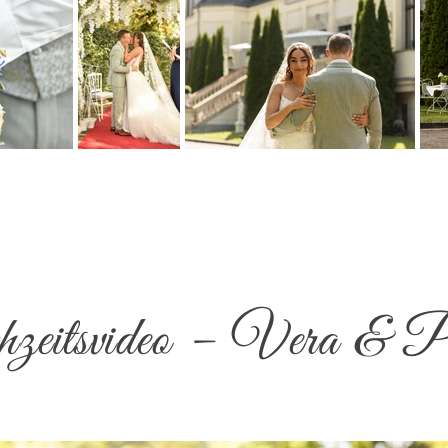
eitsvideo – Vera & P