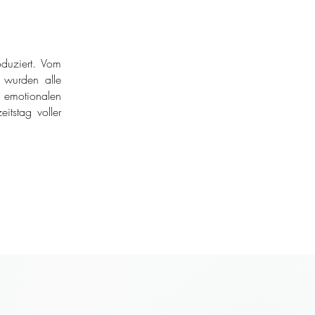
duziert. Vom
r wurden alle
 emotionalen
itstag voller