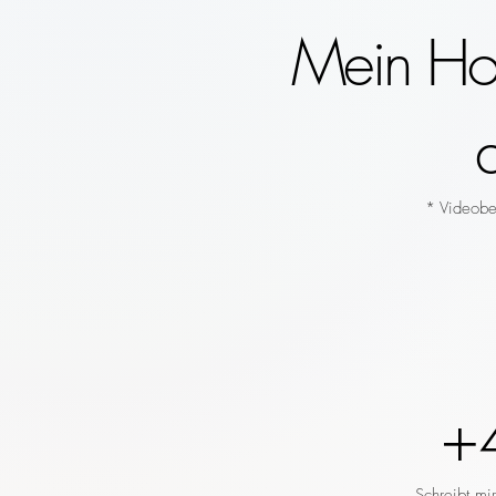
Mein Hoc
* Videobeg
+
Schreibt mi