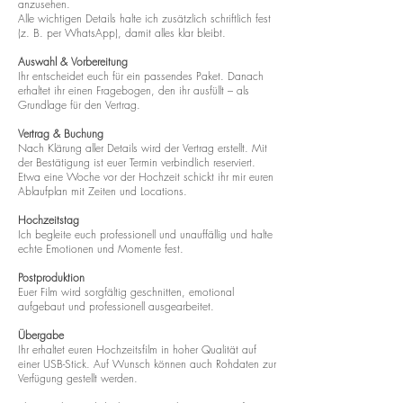
anzusehen.
Alle wichtigen Details halte ich zusätzlich schriftlich fest
(z. B. per WhatsApp), damit alles klar bleibt.
Auswahl & Vorbereitung
Ihr entscheidet euch für ein passendes Paket. Danach
erhaltet ihr einen Fragebogen, den ihr ausfüllt – als
Grundlage für den Vertrag.
Vertrag & Buchung
Nach Klärung aller Details wird der Vertrag erstellt. Mit
der Bestätigung ist euer Termin verbindlich reserviert.
Etwa eine Woche vor der Hochzeit schickt ihr mir euren
Ablaufplan mit Zeiten und Locations.
Hochzeitstag
Ich begleite euch professionell und unauffällig und halte
echte Emotionen und Momente fest.
Postproduktion
Euer Film wird sorgfältig geschnitten, emotional
aufgebaut und professionell ausgearbeitet.
Übergabe
Ihr erhaltet euren Hochzeitsfilm in hoher Qualität auf
einer USB-Stick. Auf Wunsch können auch Rohdaten zur
Verfügung gestellt werden.