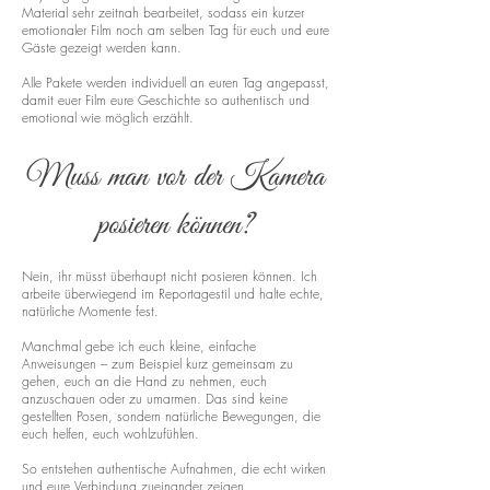
Material sehr zeitnah bearbeitet, sodass ein kurzer
emotionaler Film noch am selben Tag für euch und eure
Gäste gezeigt werden kann.
Alle Pakete werden individuell an euren Tag angepasst,
damit euer Film eure Geschichte so authentisch und
emotional wie möglich erzählt.
Muss man vor der Kamera
posieren können?
Nein, ihr müsst überhaupt nicht posieren können. Ich
arbeite überwiegend im Reportagestil und halte echte,
natürliche Momente fest.
Manchmal gebe ich euch kleine, einfache
Anweisungen – zum Beispiel kurz gemeinsam zu
gehen, euch an die Hand zu nehmen, euch
anzuschauen oder zu umarmen. Das sind keine
gestellten Posen, sondern natürliche Bewegungen, die
euch helfen, euch wohlzufühlen.
So entstehen authentische Aufnahmen, die echt wirken
und eure Verbindung zueinander zeigen