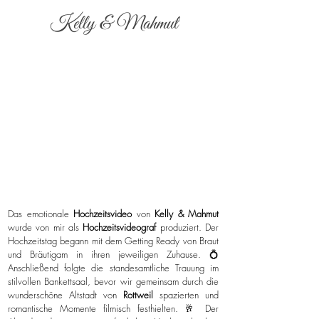
Kelly & Mahmut
Das emotionale
Hochzeitsvideo
von
Kelly & Mahmut
wurde von mir als
Hochzeitsvideograf
produziert. Der
Hochzeitstag begann mit dem Getting Ready von Braut
und Bräutigam in ihren jeweiligen Zuhause. 💍
Anschließend folgte die standesamtliche Trauung im
stilvollen Bankettsaal, bevor wir gemeinsam durch die
wunderschöne Altstadt von
Rottweil
spazierten und
romantische Momente filmisch festhielten. 🥂 Der