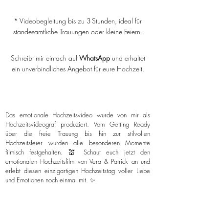
* Videobegleitung bis zu 3 Stunden, ideal für
standesamtliche Trauungen oder kleine Feiern.
Schreibt mir einfach auf
WhatsApp
und erhaltet
ein unverbindliches Angebot für eure Hochzeit.
Das emotionale Hochzeitsvideo wurde von mir als
Hochzeitsvideograf produziert. Vom Getting Ready
über die freie Trauung bis hin zur stilvollen
Hochzeitsfeier wurden alle besonderen Momente
filmisch festgehalten. 💒 Schaut euch jetzt den
emotionalen Hochzeitsfilm von Vera & Patrick an und
erlebt diesen einzigartigen Hochzeitstag voller Liebe
und Emotionen noch einmal mit. ✨