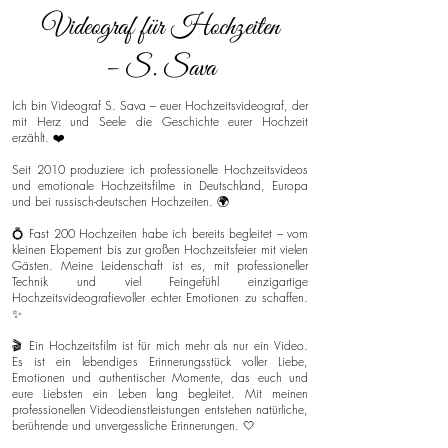
Videograf für Hochzeiten
– S. Sava
Ich bin Videograf S. Sava – euer Hochzeitsvideograf, der
mit Herz und Seele die Geschichte eurer Hochzeit
erzählt. ❤️
Seit 2010 produziere ich professionelle Hochzeitsvideos
und emotionale Hochzeitsfilme in Deutschland, Europa
und bei russisch-deutschen Hochzeiten. 🌍
💍 Fast 200 Hochzeiten habe ich bereits begleitet – vom
kleinen Elopement bis zur großen Hochzeitsfeier mit vielen
Gästen. Meine Leidenschaft ist es, mit professioneller
Technik und viel Feingefühl einzigartige
Hochzeitsvideografievoller echter Emotionen zu schaffen.
✨
🎬 Ein Hochzeitsfilm ist für mich mehr als nur ein Video.
Es ist ein lebendiges Erinnerungsstück voller Liebe,
Emotionen und authentischer Momente, das euch und
eure Liebsten ein Leben lang begleitet. Mit meinen
professionellen Videodienstleistungen entstehen natürliche,
berührende und unvergessliche Erinnerungen. 🤍