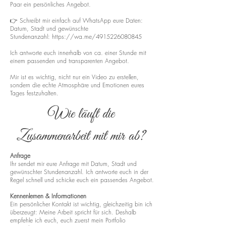
Paar ein persönliches Angebot.
👉 Schreibt mir einfach auf WhatsApp eure Daten:
Datum, Stadt und gewünschte
Stundenanzahl:
https://wa.me/4915226080845
Ich antworte euch innerhalb von ca. einer Stunde mit
einem passenden und transparenten Angebot.
Mir ist es wichtig, nicht nur ein Video zu erstellen,
sondern die echte Atmosphäre und Emotionen eures
Tages festzuhalten.
Wie läuft die
Zusammenarbeit mit mir ab?
Anfrage
Ihr sendet mir eure Anfrage mit Datum, Stadt und
gewünschter Stundenanzahl. Ich antworte euch in der
Regel schnell und schicke euch ein passendes Angebot.
Kennenlernen & Informationen
Ein persönlicher Kontakt ist wichtig, gleichzeitig bin ich
überzeugt: Meine Arbeit spricht für sich. Deshalb
empfehle ich euch, euch zuerst mein Portfolio