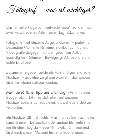
Fotograf – was ist wichtiger?
Das ist keine Frage von „entweder oder“, sondern von
zwei verschiedenen Arten, euren Tag festzuhalten.
Fotografie friert einzelne Augenblicke ein – perfekt, um
besondere Momente für immer sichtbar zu machen.
Videografie dagegen hält den gesamten Ablauf
lebendig fest: Stimmen, Bewegung, Atmosphäre und
echte Emotionen.
Zusammen ergeben beide ein vollständiges Bild eurer
Hochzeit – das eine zeigt den Moment, das andere
lässt ihn wieder spürbar werden.
Mein persönlicher Tipp aus Erfahrung:
Wenn ihr euer
Budget plant, lohnt es sich eher, bei anderen
Hochzeitsdetails zu reduzieren, als auf das Video zu
verzichten.
Ein Hochzeitsfilm ist nichts, was man später nachholen
kann. Blumen, Dekoration oder andere Elemente sind
nur für einen Tag da – euer Film bleibt für immer und
lässt euch diesen Moment immer wieder erleben.