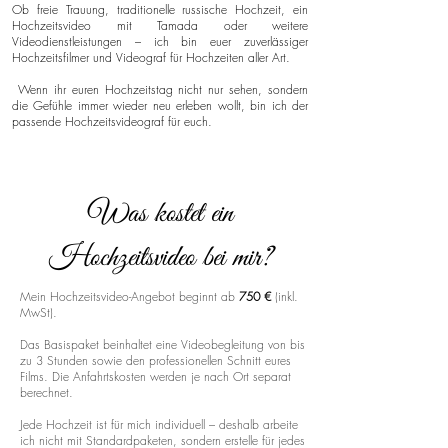
Ob freie Trauung, traditionelle russische Hochzeit, ein
Hochzeitsvideo mit Tamada oder weitere
Videodienstleistungen – ich bin euer zuverlässiger
Hochzeitsfilmer und Videograf für Hochzeiten aller Art.
Wenn ihr euren Hochzeitstag nicht nur sehen, sondern
die Gefühle immer wieder neu erleben wollt, bin ich der
passende Hochzeitsvideograf für euch.
Was kostet ein
Hochzeitsvideo bei mir?
Mein Hochzeitsvideo-Angebot beginnt ab
750 €
(inkl.
MwSt).
Das Basispaket beinhaltet eine Videobegleitung von bis
zu 3 Stunden sowie den professionellen Schnitt eures
Films. Die Anfahrtskosten werden je nach Ort separat
berechnet.
Jede Hochzeit ist für mich individuell – deshalb arbeite
ich nicht mit Standardpaketen, sondern erstelle für jedes