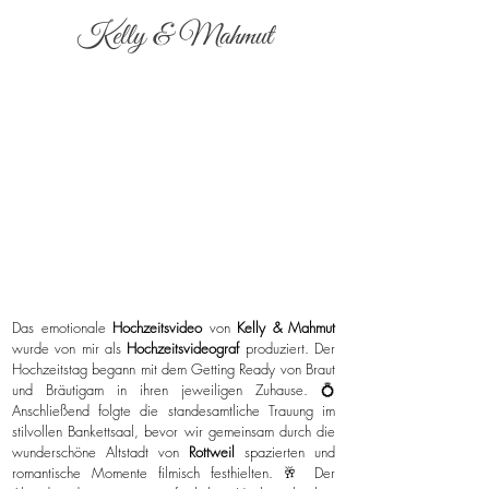
Kelly & Mahmut
Das emotionale
Hochzeitsvideo
von
Kelly & Mahmut
wurde von mir als
Hochzeitsvideograf
produziert. Der
Hochzeitstag begann mit dem Getting Ready von Braut
und Bräutigam in ihren jeweiligen Zuhause. 💍
Anschließend folgte die standesamtliche Trauung im
stilvollen Bankettsaal, bevor wir gemeinsam durch die
wunderschöne Altstadt von
Rottweil
spazierten und
romantische Momente filmisch festhielten. 🥂 Der