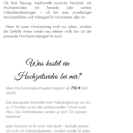
Ob freie Trauung, traditionelle russische Hochzeit, ein
Hochzeitsvideo mit Tamada oder weitere
Videodienstleistungen – ich bin euer zuverlässiger
Hochzeitsfilmer und Videograf für Hochzeiten aller Art.
Wenn ihr euren Hochzeitstag nicht nur sehen, sondern
die Gefühle immer wieder neu erleben wollt, bin ich der
passende Hochzeitsvideograf für euch.
Was kostet ein
Hochzeitsvideo bei mir?
Mein Hochzeitsvideo-Angebot beginnt ab
750 €
(inkl.
MwSt).
Das Basispaket beinhaltet eine Videobegleitung von bis
zu 3 Stunden sowie den professionellen Schnitt eures
Films. Die Anfahrtskosten werden je nach Ort separat
berechnet.
Jede Hochzeit ist für mich individuell – deshalb arbeite
ich nicht mit Standardpaketen, sondern erstelle für jedes