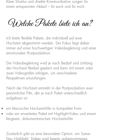
Klare Struktur und direkte Kommunikation sorgen für
einen entspannten Ablauf – für euch und für mich.
Welche Pakete biete ich an?
Ich biete flexible Pakete, die individuell auf eure
Hochzeit abgestimmt werden. Der Fokus liegt dabei
immer auf einer hochwertigen Videobegleitung und einer
emotionalen Postproduktion.
Die Videobegleitung wird je nach Bedarf und Umfang
der Hochzeit flexibel geplant und kann mit einem oder
zwei Videografen erfolgen, um verschiedene
Perspektiven einzufangen.
Nach der Hochzeit entsteht in der Postproduktion euer
persönlicher Film, der je nach Paket unterschiedlich
aufgebaut ist:
ein klassischer Hochzeitsfilm in kompakter Form
oder ein erweitertes Paket mit Highlight-Video und einem
längeren, dokumentarischen Hochzeitsfilm
Zusätzlich gibt es eine besondere Option: ein Same-
Day Highlight. Dabei wird bereits aufgenommenes