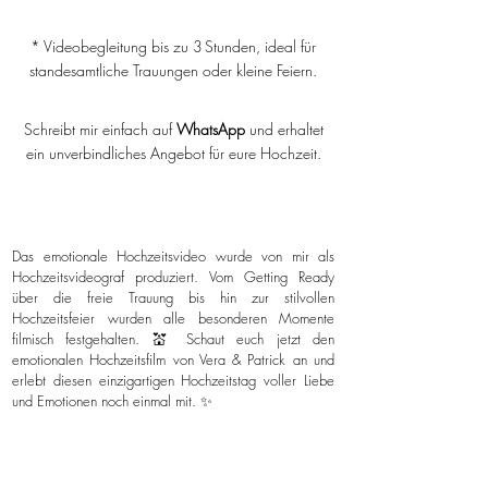
* Videobegleitung bis zu 3 Stunden, ideal für
standesamtliche Trauungen oder kleine Feiern.
Schreibt mir einfach auf
WhatsApp
und erhaltet
ein unverbindliches Angebot für eure Hochzeit.
Das emotionale Hochzeitsvideo wurde von mir als
Hochzeitsvideograf produziert. Vom Getting Ready
über die freie Trauung bis hin zur stilvollen
Hochzeitsfeier wurden alle besonderen Momente
filmisch festgehalten. 💒 Schaut euch jetzt den
emotionalen Hochzeitsfilm von Vera & Patrick an und
erlebt diesen einzigartigen Hochzeitstag voller Liebe
und Emotionen noch einmal mit. ✨