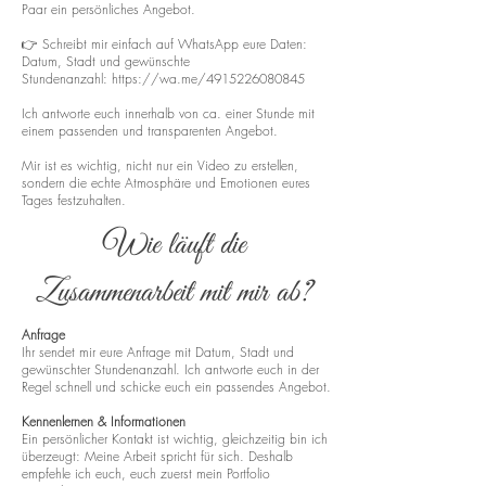
Paar ein persönliches Angebot.
👉 Schreibt mir einfach auf WhatsApp eure Daten:
Datum, Stadt und gewünschte
Stundenanzahl:
https://wa.me/4915226080845
Ich antworte euch innerhalb von ca. einer Stunde mit
einem passenden und transparenten Angebot.
Mir ist es wichtig, nicht nur ein Video zu erstellen,
sondern die echte Atmosphäre und Emotionen eures
Tages festzuhalten.
Wie läuft die
Zusammenarbeit mit mir ab?
Anfrage
Ihr sendet mir eure Anfrage mit Datum, Stadt und
gewünschter Stundenanzahl. Ich antworte euch in der
Regel schnell und schicke euch ein passendes Angebot.
Kennenlernen & Informationen
Ein persönlicher Kontakt ist wichtig, gleichzeitig bin ich
überzeugt: Meine Arbeit spricht für sich. Deshalb
empfehle ich euch, euch zuerst mein Portfolio