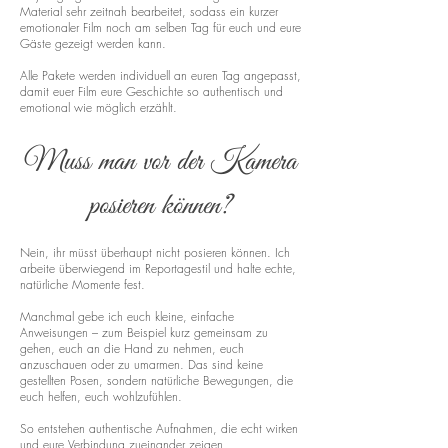
Material sehr zeitnah bearbeitet, sodass ein kurzer
emotionaler Film noch am selben Tag für euch und eure
Gäste gezeigt werden kann.
Alle Pakete werden individuell an euren Tag angepasst,
damit euer Film eure Geschichte so authentisch und
emotional wie möglich erzählt.
Muss man vor der Kamera
posieren können?
Nein, ihr müsst überhaupt nicht posieren können. Ich
arbeite überwiegend im Reportagestil und halte echte,
natürliche Momente fest.
Manchmal gebe ich euch kleine, einfache
Anweisungen – zum Beispiel kurz gemeinsam zu
gehen, euch an die Hand zu nehmen, euch
anzuschauen oder zu umarmen. Das sind keine
gestellten Posen, sondern natürliche Bewegungen, die
euch helfen, euch wohlzufühlen.
So entstehen authentische Aufnahmen, die echt wirken
und eure Verbindung zueinander zeigen