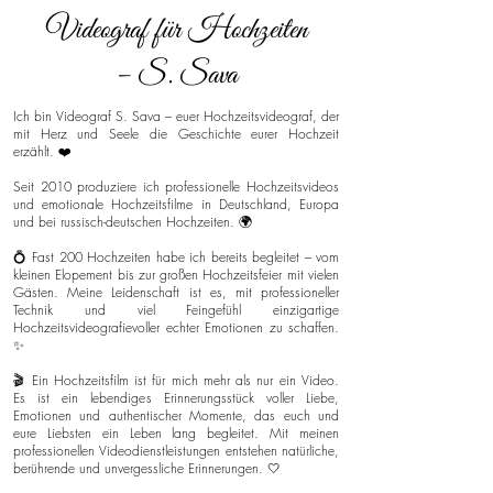
Videograf für Hochzeiten
– S. Sava
Ich bin Videograf S. Sava – euer Hochzeitsvideograf, der
mit Herz und Seele die Geschichte eurer Hochzeit
erzählt. ❤️
Seit 2010 produziere ich professionelle Hochzeitsvideos
und emotionale Hochzeitsfilme in Deutschland, Europa
und bei russisch-deutschen Hochzeiten. 🌍
💍 Fast 200 Hochzeiten habe ich bereits begleitet – vom
kleinen Elopement bis zur großen Hochzeitsfeier mit vielen
Gästen. Meine Leidenschaft ist es, mit professioneller
Technik und viel Feingefühl einzigartige
Hochzeitsvideografievoller echter Emotionen zu schaffen.
✨
🎬 Ein Hochzeitsfilm ist für mich mehr als nur ein Video.
Es ist ein lebendiges Erinnerungsstück voller Liebe,
Emotionen und authentischer Momente, das euch und
eure Liebsten ein Leben lang begleitet. Mit meinen
professionellen Videodienstleistungen entstehen natürliche,
berührende und unvergessliche Erinnerungen. 🤍