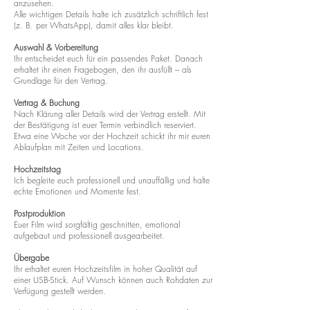
anzusehen.
Alle wichtigen Details halte ich zusätzlich schriftlich fest
(z. B. per WhatsApp), damit alles klar bleibt.
Auswahl & Vorbereitung
Ihr entscheidet euch für ein passendes Paket. Danach
erhaltet ihr einen Fragebogen, den ihr ausfüllt – als
Grundlage für den Vertrag.
Vertrag & Buchung
Nach Klärung aller Details wird der Vertrag erstellt. Mit
der Bestätigung ist euer Termin verbindlich reserviert.
Etwa eine Woche vor der Hochzeit schickt ihr mir euren
Ablaufplan mit Zeiten und Locations.
Hochzeitstag
Ich begleite euch professionell und unauffällig und halte
echte Emotionen und Momente fest.
Postproduktion
Euer Film wird sorgfältig geschnitten, emotional
aufgebaut und professionell ausgearbeitet.
Übergabe
Ihr erhaltet euren Hochzeitsfilm in hoher Qualität auf
einer USB-Stick. Auf Wunsch können auch Rohdaten zur
Verfügung gestellt werden.