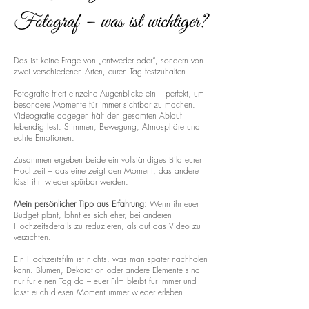
Fotograf – was ist wichtiger?
Das ist keine Frage von „entweder oder“, sondern von
zwei verschiedenen Arten, euren Tag festzuhalten.
Fotografie friert einzelne Augenblicke ein – perfekt, um
besondere Momente für immer sichtbar zu machen.
Videografie dagegen hält den gesamten Ablauf
lebendig fest: Stimmen, Bewegung, Atmosphäre und
echte Emotionen.
Zusammen ergeben beide ein vollständiges Bild eurer
Hochzeit – das eine zeigt den Moment, das andere
lässt ihn wieder spürbar werden.
Mein persönlicher Tipp aus Erfahrung:
Wenn ihr euer
Budget plant, lohnt es sich eher, bei anderen
Hochzeitsdetails zu reduzieren, als auf das Video zu
verzichten.
Ein Hochzeitsfilm ist nichts, was man später nachholen
kann. Blumen, Dekoration oder andere Elemente sind
nur für einen Tag da – euer Film bleibt für immer und
lässt euch diesen Moment immer wieder erleben.