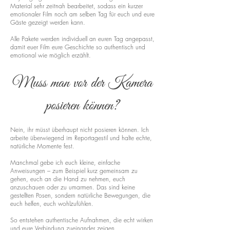
Material sehr zeitnah bearbeitet, sodass ein kurzer
emotionaler Film noch am selben Tag für euch und eure
Gäste gezeigt werden kann.
Alle Pakete werden individuell an euren Tag angepasst,
damit euer Film eure Geschichte so authentisch und
emotional wie möglich erzählt.
Muss man vor der Kamera
posieren können?
Nein, ihr müsst überhaupt nicht posieren können. Ich
arbeite überwiegend im Reportagestil und halte echte,
natürliche Momente fest.
Manchmal gebe ich euch kleine, einfache
Anweisungen – zum Beispiel kurz gemeinsam zu
gehen, euch an die Hand zu nehmen, euch
anzuschauen oder zu umarmen. Das sind keine
gestellten Posen, sondern natürliche Bewegungen, die
euch helfen, euch wohlzufühlen.
So entstehen authentische Aufnahmen, die echt wirken
und eure Verbindung zueinander zeigen