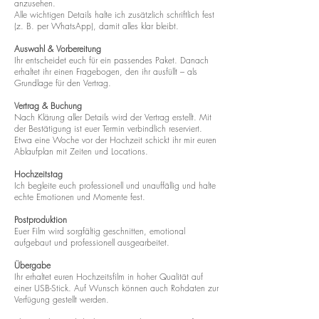
anzusehen.
Alle wichtigen Details halte ich zusätzlich schriftlich fest
(z. B. per WhatsApp), damit alles klar bleibt.
Auswahl & Vorbereitung
Ihr entscheidet euch für ein passendes Paket. Danach
erhaltet ihr einen Fragebogen, den ihr ausfüllt – als
Grundlage für den Vertrag.
Vertrag & Buchung
Nach Klärung aller Details wird der Vertrag erstellt. Mit
der Bestätigung ist euer Termin verbindlich reserviert.
Etwa eine Woche vor der Hochzeit schickt ihr mir euren
Ablaufplan mit Zeiten und Locations.
Hochzeitstag
Ich begleite euch professionell und unauffällig und halte
echte Emotionen und Momente fest.
Postproduktion
Euer Film wird sorgfältig geschnitten, emotional
aufgebaut und professionell ausgearbeitet.
Übergabe
Ihr erhaltet euren Hochzeitsfilm in hoher Qualität auf
einer USB-Stick. Auf Wunsch können auch Rohdaten zur
Verfügung gestellt werden.