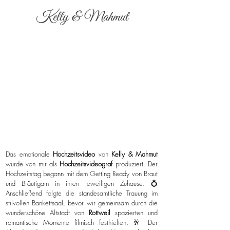
Kelly & Mahmut
Das emotionale
Hochzeitsvideo
von
Kelly & Mahmut
wurde von mir als
Hochzeitsvideograf
produziert. Der
Hochzeitstag begann mit dem Getting Ready von Braut
und Bräutigam in ihren jeweiligen Zuhause. 💍
Anschließend folgte die standesamtliche Trauung im
stilvollen Bankettsaal, bevor wir gemeinsam durch die
wunderschöne Altstadt von
Rottweil
spazierten und
romantische Momente filmisch festhielten. 🥂 Der