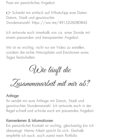
Paar ein persönliches Angebot.
👉 Schreibt mir einfach auf WhatsApp eure Daten:
Datum, Stadt und gewünschte
Stundenanzahl:
https://wa.me/4915226080845
Ich antworte euch innerhalb von ca. einer Stunde mit
einem passenden und transparenten Angebot.
Mir ist es wichtig, nicht nur ein Video zu erstellen,
sondern die echte Atmosphäre und Emotionen eures
Tages festzuhalten.
Wie läuft die
Zusammenarbeit mit mir ab?
Anfrage
Ihr sendet mir eure Anfrage mit Datum, Stadt und
gewünschter Stundenanzahl. Ich antworte euch in der
Regel schnell und schicke euch ein passendes Angebot.
Kennenlernen & Informationen
Ein persönlicher Kontakt ist wichtig, gleichzeitig bin ich
überzeugt: Meine Arbeit spricht für sich. Deshalb
empfehle ich euch, euch zuerst mein Portfolio