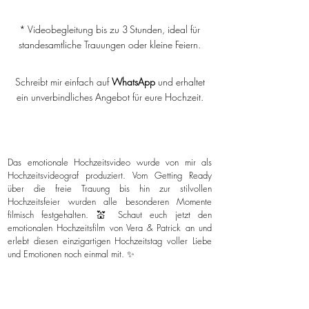
* Videobegleitung bis zu 3 Stunden, ideal für
standesamtliche Trauungen oder kleine Feiern.
Schreibt mir einfach auf
WhatsApp
und erhaltet
ein unverbindliches Angebot für eure Hochzeit.
Das emotionale Hochzeitsvideo wurde von mir als
Hochzeitsvideograf produziert. Vom Getting Ready
über die freie Trauung bis hin zur stilvollen
Hochzeitsfeier wurden alle besonderen Momente
filmisch festgehalten. 💒 Schaut euch jetzt den
emotionalen Hochzeitsfilm von Vera & Patrick an und
erlebt diesen einzigartigen Hochzeitstag voller Liebe
und Emotionen noch einmal mit. ✨