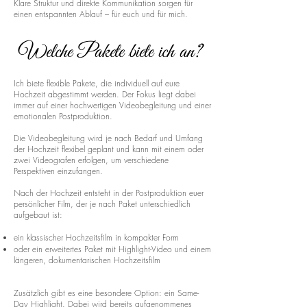
Klare Struktur und direkte Kommunikation sorgen für
einen entspannten Ablauf – für euch und für mich.
Welche Pakete biete ich an?
Ich biete flexible Pakete, die individuell auf eure
Hochzeit abgestimmt werden. Der Fokus liegt dabei
immer auf einer hochwertigen Videobegleitung und einer
emotionalen Postproduktion.
Die Videobegleitung wird je nach Bedarf und Umfang
der Hochzeit flexibel geplant und kann mit einem oder
zwei Videografen erfolgen, um verschiedene
Perspektiven einzufangen.
Nach der Hochzeit entsteht in der Postproduktion euer
persönlicher Film, der je nach Paket unterschiedlich
aufgebaut ist:
ein klassischer Hochzeitsfilm in kompakter Form
oder ein erweitertes Paket mit Highlight-Video und einem
längeren, dokumentarischen Hochzeitsfilm
Zusätzlich gibt es eine besondere Option: ein Same-
Day Highlight. Dabei wird bereits aufgenommenes