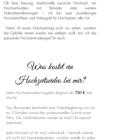
Ob freie Trauung, traditionelle russische Hochzeit, ein
Hochzeitsvideo mit Tamada oder weitere
Videodienstleistungen – ich bin euer zuverlässiger
Hochzeitsfilmer und Videograf für Hochzeiten aller Art.
Wenn ihr euren Hochzeitstag nicht nur sehen, sondern
die Gefühle immer wieder neu erleben wollt, bin ich der
passende Hochzeitsvideograf für euch.
Was kostet ein
Hochzeitsvideo bei mir?
Mein Hochzeitsvideo-Angebot beginnt ab
750 €
(inkl.
MwSt).
Das Basispaket beinhaltet eine Videobegleitung von bis
zu 3 Stunden sowie den professionellen Schnitt eures
Films. Die Anfahrtskosten werden je nach Ort separat
berechnet.
Jede Hochzeit ist für mich individuell – deshalb arbeite
ich nicht mit Standardpaketen, sondern erstelle für jedes