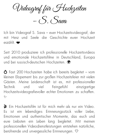
Videograf für Hochzeiten
– S. Sava
Ich bin Videograf S. Sava – euer Hochzeitsvideograf, der
mit Herz und Seele die Geschichte eurer Hochzeit
erzählt. ❤️
Seit 2010 produziere ich professionelle Hochzeitsvideos
und emotionale Hochzeitsfilme in Deutschland, Europa
und bei russisch-deutschen Hochzeiten. 🌍
💍 Fast 200 Hochzeiten habe ich bereits begleitet – vom
kleinen Elopement bis zur großen Hochzeitsfeier mit vielen
Gästen. Meine Leidenschaft ist es, mit professioneller
Technik und viel Feingefühl einzigartige
Hochzeitsvideografievoller echter Emotionen zu schaffen.
✨
🎬 Ein Hochzeitsfilm ist für mich mehr als nur ein Video.
Es ist ein lebendiges Erinnerungsstück voller Liebe,
Emotionen und authentischer Momente, das euch und
eure Liebsten ein Leben lang begleitet. Mit meinen
professionellen Videodienstleistungen entstehen natürliche,
berührende und unvergessliche Erinnerungen. 🤍