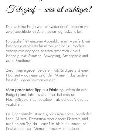
Fotograf – was ist wichtiger?
Das ist keine Frage von „entweder oder“, sondern von
zwei verschiedenen Arten, euren Tag festzuhalten.
Fotografie friert einzelne Augenblicke ein – perfekt, um
besondere Momente für immer sichtbar zu machen.
Videografie dagegen hält den gesamten Ablauf
lebendig fest: Stimmen, Bewegung, Atmosphäre und
echte Emotionen.
Zusammen ergeben beide ein vollständiges Bild eurer
Hochzeit – das eine zeigt den Moment, das andere
lässt ihn wieder spürbar werden.
Mein persönlicher Tipp aus Erfahrung:
Wenn ihr euer
Budget plant, lohnt es sich eher, bei anderen
Hochzeitsdetails zu reduzieren, als auf das Video zu
verzichten.
Ein Hochzeitsfilm ist nichts, was man später nachholen
kann. Blumen, Dekoration oder andere Elemente sind
nur für einen Tag da – euer Film bleibt für immer und
lässt euch diesen Moment immer wieder erleben.