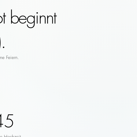
t beginnt
.
ne Feiern.
45
re Hochzeit.