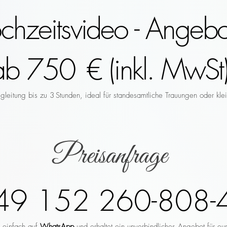
hzeitsvideo - Angebo
ab 750 € (inkl. MwSt)
leitung bis zu 3 Stunden, ideal für standesamtliche Trauungen oder klei
Preisanfrage
49 152 260-808-
r einfach auf
WhatsApp
und erhaltet ein unverbindliches Angebot für eu