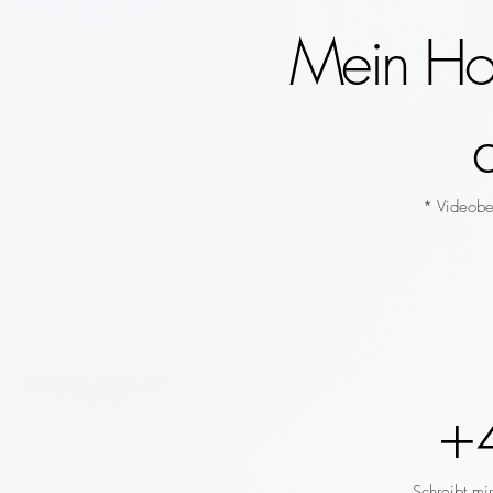
Mein Hoc
* Videobeg
+
Schreibt mi