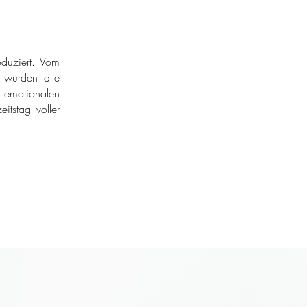
duziert. Vom
r wurden alle
 emotionalen
itstag voller