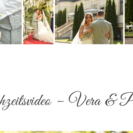
eitsvideo – Vera & P