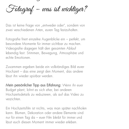
Fotograf – was ist wichtiger?
Das ist keine Frage von „entweder oder“, sondern von
zwei verschiedenen Arten, euren Tag festzuhalten.
Fotografie friert einzelne Augenblicke ein – perfekt, um
besondere Momente für immer sichtbar zu machen.
Videografie dagegen hält den gesamten Ablauf
lebendig fest: Stimmen, Bewegung, Atmosphäre und
echte Emotionen.
Zusammen ergeben beide ein vollständiges Bild eurer
Hochzeit – das eine zeigt den Moment, das andere
lässt ihn wieder spürbar werden.
Mein persönlicher Tipp aus Erfahrung:
Wenn ihr euer
Budget plant, lohnt es sich eher, bei anderen
Hochzeitsdetails zu reduzieren, als auf das Video zu
verzichten.
Ein Hochzeitsfilm ist nichts, was man später nachholen
kann. Blumen, Dekoration oder andere Elemente sind
nur für einen Tag da – euer Film bleibt für immer und
lässt euch diesen Moment immer wieder erleben.