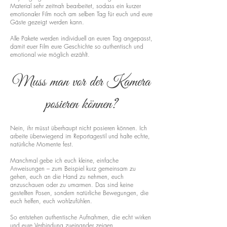
Material sehr zeitnah bearbeitet, sodass ein kurzer
emotionaler Film noch am selben Tag für euch und eure
Gäste gezeigt werden kann.
Alle Pakete werden individuell an euren Tag angepasst,
damit euer Film eure Geschichte so authentisch und
emotional wie möglich erzählt.
Muss man vor der Kamera
posieren können?
Nein, ihr müsst überhaupt nicht posieren können. Ich
arbeite überwiegend im Reportagestil und halte echte,
natürliche Momente fest.
Manchmal gebe ich euch kleine, einfache
Anweisungen – zum Beispiel kurz gemeinsam zu
gehen, euch an die Hand zu nehmen, euch
anzuschauen oder zu umarmen. Das sind keine
gestellten Posen, sondern natürliche Bewegungen, die
euch helfen, euch wohlzufühlen.
So entstehen authentische Aufnahmen, die echt wirken
und eure Verbindung zueinander zeigen