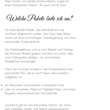
Klare Struktur und direkte Kommunikation sorgen für
einen entspannten Ablauf – für euch und für mich.
Welche Pakete biete ich an?
Ich biete flexible Pakete, die individuell auf eure
Hochzeit abgestimmt werden. Der Fokus liegt dabei
immer auf einer hochwertigen Videobegleitung und einer
emotionalen Postproduktion.
Die Videobegleitung wird je nach Bedarf und Umfang
der Hochzeit flexibel geplant und kann mit einem oder
zwei Videografen erfolgen, um verschiedene
Perspektiven einzufangen.
Nach der Hochzeit entsteht in der Postproduktion euer
persönlicher Film, der je nach Paket unterschiedlich
aufgebaut ist:
ein klassischer Hochzeitsfilm in kompakter Form
oder ein erweitertes Paket mit Highlight-Video und einem
längeren, dokumentarischen Hochzeitsfilm
Zusätzlich gibt es eine besondere Option: ein Same-
Day Highlight. Dabei wird bereits aufgenommenes