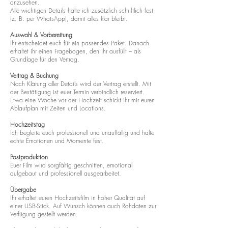
anzusehen.
Alle wichtigen Details halte ich zusätzlich schriftlich fest
(z. B. per WhatsApp), damit alles klar bleibt.
Auswahl & Vorbereitung
Ihr entscheidet euch für ein passendes Paket. Danach
erhaltet ihr einen Fragebogen, den ihr ausfüllt – als
Grundlage für den Vertrag.
Vertrag & Buchung
Nach Klärung aller Details wird der Vertrag erstellt. Mit
der Bestätigung ist euer Termin verbindlich reserviert.
Etwa eine Woche vor der Hochzeit schickt ihr mir euren
Ablaufplan mit Zeiten und Locations.
Hochzeitstag
Ich begleite euch professionell und unauffällig und halte
echte Emotionen und Momente fest.
Postproduktion
Euer Film wird sorgfältig geschnitten, emotional
aufgebaut und professionell ausgearbeitet.
Übergabe
Ihr erhaltet euren Hochzeitsfilm in hoher Qualität auf
einer USB-Stick. Auf Wunsch können auch Rohdaten zur
Verfügung gestellt werden.