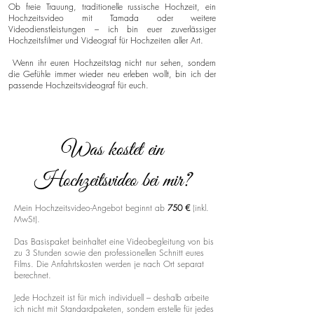
Ob freie Trauung, traditionelle russische Hochzeit, ein
Hochzeitsvideo mit Tamada oder weitere
Videodienstleistungen – ich bin euer zuverlässiger
Hochzeitsfilmer und Videograf für Hochzeiten aller Art.
Wenn ihr euren Hochzeitstag nicht nur sehen, sondern
die Gefühle immer wieder neu erleben wollt, bin ich der
passende Hochzeitsvideograf für euch.
Was kostet ein
Hochzeitsvideo bei mir?
Mein Hochzeitsvideo-Angebot beginnt ab
750 €
(inkl.
MwSt).
Das Basispaket beinhaltet eine Videobegleitung von bis
zu 3 Stunden sowie den professionellen Schnitt eures
Films. Die Anfahrtskosten werden je nach Ort separat
berechnet.
Jede Hochzeit ist für mich individuell – deshalb arbeite
ich nicht mit Standardpaketen, sondern erstelle für jedes