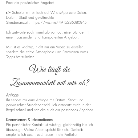
Paar ein persönliches Angebot.
👉 Schreibt mir einfach auf WhatsApp eure Daten:
Datum, Stadt und gewünschte
Stundenanzahl:
https://wa.me/4915226080845
Ich antworte euch innerhalb von ca. einer Stunde mit
einem passenden und transparenten Angebot.
Mir ist es wichtig, nicht nur ein Video zu erstellen,
sondern die echte Atmosphäre und Emotionen eures
Tages festzuhalten.
Wie läuft die
Zusammenarbeit mit mir ab?
Anfrage
Ihr sendet mir eure Anfrage mit Datum, Stadt und
gewünschter Stundenanzahl. Ich antworte euch in der
Regel schnell und schicke euch ein passendes Angebot.
Kennenlernen & Informationen
Ein persönlicher Kontakt ist wichtig, gleichzeitig bin ich
überzeugt: Meine Arbeit spricht für sich. Deshalb
empfehle ich euch, euch zuerst mein Portfolio