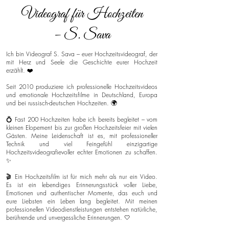
Videograf für Hochzeiten
– S. Sava
Ich bin Videograf S. Sava – euer Hochzeitsvideograf, der
mit Herz und Seele die Geschichte eurer Hochzeit
erzählt. ❤️
Seit 2010 produziere ich professionelle Hochzeitsvideos
und emotionale Hochzeitsfilme in Deutschland, Europa
und bei russisch-deutschen Hochzeiten. 🌍
💍 Fast 200 Hochzeiten habe ich bereits begleitet – vom
kleinen Elopement bis zur großen Hochzeitsfeier mit vielen
Gästen. Meine Leidenschaft ist es, mit professioneller
Technik und viel Feingefühl einzigartige
Hochzeitsvideografievoller echter Emotionen zu schaffen.
✨
🎬 Ein Hochzeitsfilm ist für mich mehr als nur ein Video.
Es ist ein lebendiges Erinnerungsstück voller Liebe,
Emotionen und authentischer Momente, das euch und
eure Liebsten ein Leben lang begleitet. Mit meinen
professionellen Videodienstleistungen entstehen natürliche,
berührende und unvergessliche Erinnerungen. 🤍