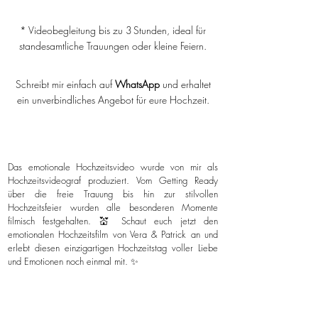
* Videobegleitung bis zu 3 Stunden, ideal für
standesamtliche Trauungen oder kleine Feiern.
Schreibt mir einfach auf
WhatsApp
und erhaltet
ein unverbindliches Angebot für eure Hochzeit.
Das emotionale Hochzeitsvideo wurde von mir als
Hochzeitsvideograf produziert. Vom Getting Ready
über die freie Trauung bis hin zur stilvollen
Hochzeitsfeier wurden alle besonderen Momente
filmisch festgehalten. 💒 Schaut euch jetzt den
emotionalen Hochzeitsfilm von Vera & Patrick an und
erlebt diesen einzigartigen Hochzeitstag voller Liebe
und Emotionen noch einmal mit. ✨