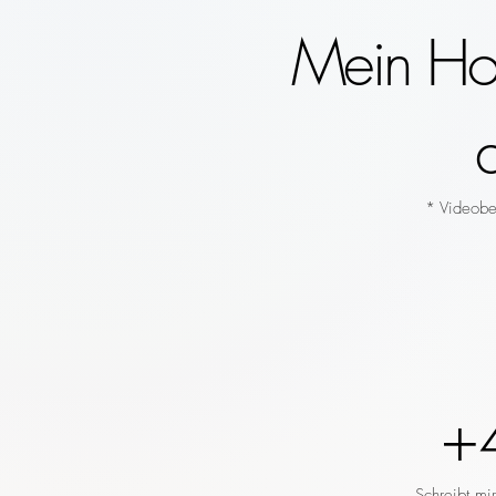
Mein Hoc
* Videobeg
+
Schreibt mi