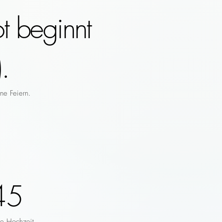
t beginnt
.
ne Feiern.
45
re Hochzeit.