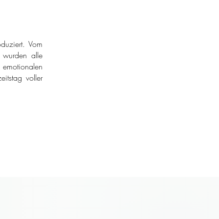
duziert. Vom
r wurden alle
 emotionalen
itstag voller