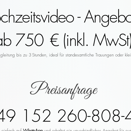
hzeitsvideo - Angebo
ab 750 € (inkl. MwSt)
leitung bis zu 3 Stunden, ideal für standesamtliche Trauungen oder klei
Preisanfrage
49 152 260-808-
r einfach auf
WhatsApp
und erhaltet ein unverbindliches Angebot für eu