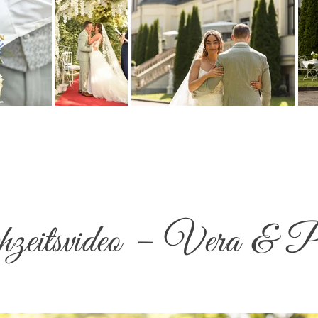
eitsvideo – Vera & P