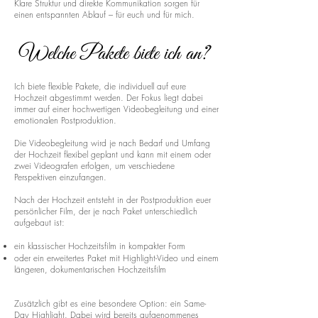
Klare Struktur und direkte Kommunikation sorgen für
einen entspannten Ablauf – für euch und für mich.
Welche Pakete biete ich an?
Ich biete flexible Pakete, die individuell auf eure
Hochzeit abgestimmt werden. Der Fokus liegt dabei
immer auf einer hochwertigen Videobegleitung und einer
emotionalen Postproduktion.
Die Videobegleitung wird je nach Bedarf und Umfang
der Hochzeit flexibel geplant und kann mit einem oder
zwei Videografen erfolgen, um verschiedene
Perspektiven einzufangen.
Nach der Hochzeit entsteht in der Postproduktion euer
persönlicher Film, der je nach Paket unterschiedlich
aufgebaut ist:
ein klassischer Hochzeitsfilm in kompakter Form
oder ein erweitertes Paket mit Highlight-Video und einem
längeren, dokumentarischen Hochzeitsfilm
Zusätzlich gibt es eine besondere Option: ein Same-
Day Highlight. Dabei wird bereits aufgenommenes