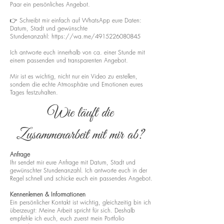
Paar ein persönliches Angebot.
👉 Schreibt mir einfach auf WhatsApp eure Daten:
Datum, Stadt und gewünschte
Stundenanzahl:
https://wa.me/4915226080845
Ich antworte euch innerhalb von ca. einer Stunde mit
einem passenden und transparenten Angebot.
Mir ist es wichtig, nicht nur ein Video zu erstellen,
sondern die echte Atmosphäre und Emotionen eures
Tages festzuhalten.
Wie läuft die
Zusammenarbeit mit mir ab?
Anfrage
Ihr sendet mir eure Anfrage mit Datum, Stadt und
gewünschter Stundenanzahl. Ich antworte euch in der
Regel schnell und schicke euch ein passendes Angebot.
Kennenlernen & Informationen
Ein persönlicher Kontakt ist wichtig, gleichzeitig bin ich
überzeugt: Meine Arbeit spricht für sich. Deshalb
empfehle ich euch, euch zuerst mein Portfolio