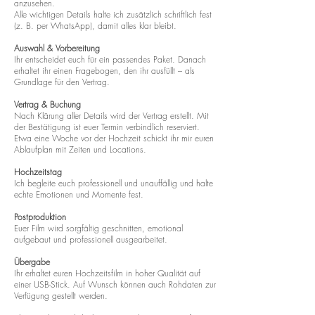
anzusehen.
Alle wichtigen Details halte ich zusätzlich schriftlich fest
(z. B. per WhatsApp), damit alles klar bleibt.
Auswahl & Vorbereitung
Ihr entscheidet euch für ein passendes Paket. Danach
erhaltet ihr einen Fragebogen, den ihr ausfüllt – als
Grundlage für den Vertrag.
Vertrag & Buchung
Nach Klärung aller Details wird der Vertrag erstellt. Mit
der Bestätigung ist euer Termin verbindlich reserviert.
Etwa eine Woche vor der Hochzeit schickt ihr mir euren
Ablaufplan mit Zeiten und Locations.
Hochzeitstag
Ich begleite euch professionell und unauffällig und halte
echte Emotionen und Momente fest.
Postproduktion
Euer Film wird sorgfältig geschnitten, emotional
aufgebaut und professionell ausgearbeitet.
Übergabe
Ihr erhaltet euren Hochzeitsfilm in hoher Qualität auf
einer USB-Stick. Auf Wunsch können auch Rohdaten zur
Verfügung gestellt werden.