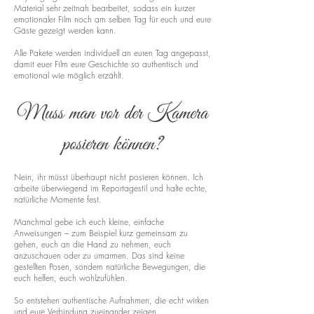
Material sehr zeitnah bearbeitet, sodass ein kurzer
emotionaler Film noch am selben Tag für euch und eure
Gäste gezeigt werden kann.
Alle Pakete werden individuell an euren Tag angepasst,
damit euer Film eure Geschichte so authentisch und
emotional wie möglich erzählt.
Muss man vor der Kamera
posieren können?
Nein, ihr müsst überhaupt nicht posieren können. Ich
arbeite überwiegend im Reportagestil und halte echte,
natürliche Momente fest.
Manchmal gebe ich euch kleine, einfache
Anweisungen – zum Beispiel kurz gemeinsam zu
gehen, euch an die Hand zu nehmen, euch
anzuschauen oder zu umarmen. Das sind keine
gestellten Posen, sondern natürliche Bewegungen, die
euch helfen, euch wohlzufühlen.
So entstehen authentische Aufnahmen, die echt wirken
und eure Verbindung zueinander zeigen