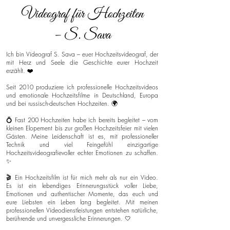
Videograf für Hochzeiten
– S. Sava
Ich bin Videograf S. Sava – euer Hochzeitsvideograf, der
mit Herz und Seele die Geschichte eurer Hochzeit
erzählt. ❤️
Seit 2010 produziere ich professionelle Hochzeitsvideos
und emotionale Hochzeitsfilme in Deutschland, Europa
und bei russisch-deutschen Hochzeiten. 🌍
💍 Fast 200 Hochzeiten habe ich bereits begleitet – vom
kleinen Elopement bis zur großen Hochzeitsfeier mit vielen
Gästen. Meine Leidenschaft ist es, mit professioneller
Technik und viel Feingefühl einzigartige
Hochzeitsvideografievoller echter Emotionen zu schaffen.
✨
🎬 Ein Hochzeitsfilm ist für mich mehr als nur ein Video.
Es ist ein lebendiges Erinnerungsstück voller Liebe,
Emotionen und authentischer Momente, das euch und
eure Liebsten ein Leben lang begleitet. Mit meinen
professionellen Videodienstleistungen entstehen natürliche,
berührende und unvergessliche Erinnerungen. 🤍