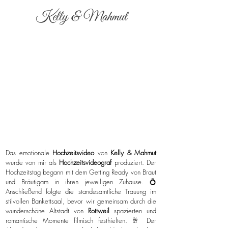
Kelly & Mahmut
Das emotionale
Hochzeitsvideo
von
Kelly & Mahmut
wurde von mir als
Hochzeitsvideograf
produziert. Der
Hochzeitstag begann mit dem Getting Ready von Braut
und Bräutigam in ihren jeweiligen Zuhause. 💍
Anschließend folgte die standesamtliche Trauung im
stilvollen Bankettsaal, bevor wir gemeinsam durch die
wunderschöne Altstadt von
Rottweil
spazierten und
romantische Momente filmisch festhielten. 🥂 Der