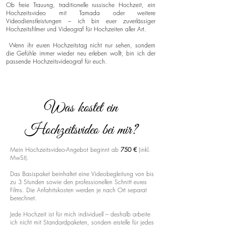
Ob freie Trauung, traditionelle russische Hochzeit, ein
Hochzeitsvideo mit Tamada oder weitere
Videodienstleistungen – ich bin euer zuverlässiger
Hochzeitsfilmer und Videograf für Hochzeiten aller Art.
Wenn ihr euren Hochzeitstag nicht nur sehen, sondern
die Gefühle immer wieder neu erleben wollt, bin ich der
passende Hochzeitsvideograf für euch.
Was kostet ein
Hochzeitsvideo bei mir?
Mein Hochzeitsvideo-Angebot beginnt ab
750 €
(inkl.
MwSt).
Das Basispaket beinhaltet eine Videobegleitung von bis
zu 3 Stunden sowie den professionellen Schnitt eures
Films. Die Anfahrtskosten werden je nach Ort separat
berechnet.
Jede Hochzeit ist für mich individuell – deshalb arbeite
ich nicht mit Standardpaketen, sondern erstelle für jedes