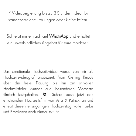
* Videobegleitung bis zu 3 Stunden, ideal für
standesamtliche Trauungen oder kleine Feiern.
Schreibt mir einfach auf
WhatsApp
und erhaltet
ein unverbindliches Angebot für eure Hochzeit.
Das emotionale Hochzeitsvideo wurde von mir als
Hochzeitsvideograf produziert. Vom Getting Ready
über die freie Trauung bis hin zur stilvollen
Hochzeitsfeier wurden alle besonderen Momente
filmisch festgehalten. 💒 Schaut euch jetzt den
emotionalen Hochzeitsfilm von Vera & Patrick an und
erlebt diesen einzigartigen Hochzeitstag voller Liebe
und Emotionen noch einmal mit. ✨