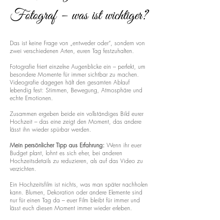
Fotograf – was ist wichtiger?
Das ist keine Frage von „entweder oder“, sondern von
zwei verschiedenen Arten, euren Tag festzuhalten.
Fotografie friert einzelne Augenblicke ein – perfekt, um
besondere Momente für immer sichtbar zu machen.
Videografie dagegen hält den gesamten Ablauf
lebendig fest: Stimmen, Bewegung, Atmosphäre und
echte Emotionen.
Zusammen ergeben beide ein vollständiges Bild eurer
Hochzeit – das eine zeigt den Moment, das andere
lässt ihn wieder spürbar werden.
Mein persönlicher Tipp aus Erfahrung:
Wenn ihr euer
Budget plant, lohnt es sich eher, bei anderen
Hochzeitsdetails zu reduzieren, als auf das Video zu
verzichten.
Ein Hochzeitsfilm ist nichts, was man später nachholen
kann. Blumen, Dekoration oder andere Elemente sind
nur für einen Tag da – euer Film bleibt für immer und
lässt euch diesen Moment immer wieder erleben.