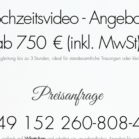
hzeitsvideo - Angebo
ab 750 € (inkl. MwSt)
leitung bis zu 3 Stunden, ideal für standesamtliche Trauungen oder klei
Preisanfrage
49 152 260-808-
r einfach auf
WhatsApp
und erhaltet ein unverbindliches Angebot für eu