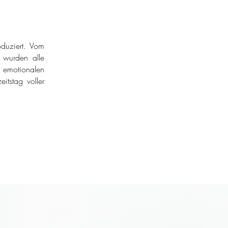
duziert. Vom
r wurden alle
 emotionalen
itstag voller