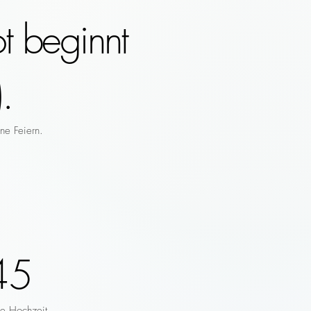
t beginnt
.
ne Feiern.
45
re Hochzeit.