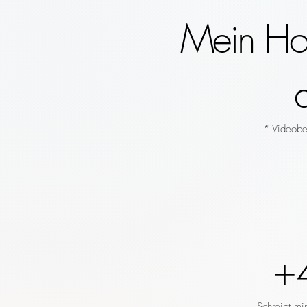
Mein Hoc
* Videobeg
+
Schreibt mi