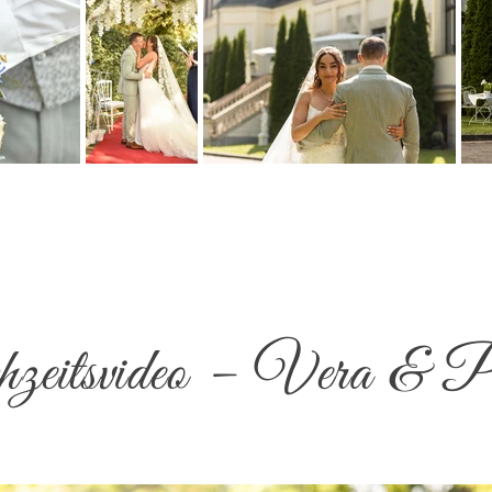
eitsvideo – Vera & P