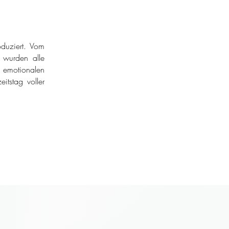
duziert. Vom
r wurden alle
 emotionalen
itstag voller