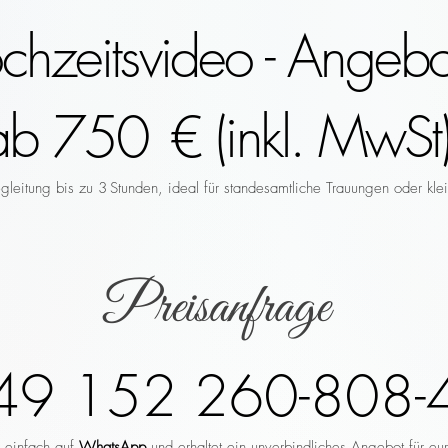
hzeitsvideo - Angebo
ab 750 € (inkl. MwSt)
leitung bis zu 3 Stunden, ideal für standesamtliche Trauungen oder klei
Preisanfrage
49 152 260-808-
r einfach auf
WhatsApp
und erhaltet ein unverbindliches Angebot für eu