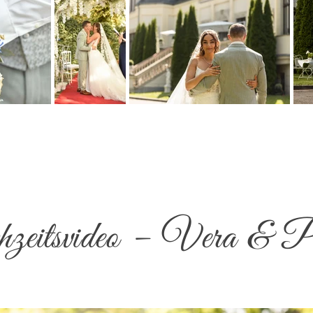
eitsvideo – Vera & P