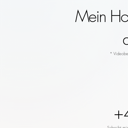
Mein Hoc
* Videobeg
+
Schreibt mi