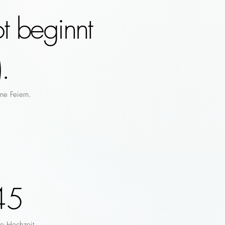
t beginnt
.
ne Feiern.
45
re Hochzeit.