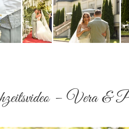
eitsvideo – Vera & P