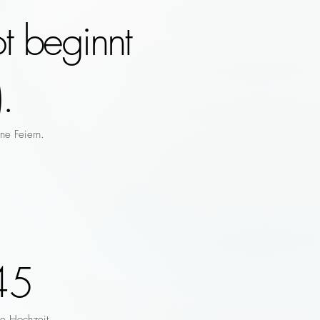
t beginnt
.
ne Feiern.
45
re Hochzeit.