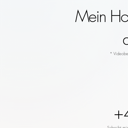
Mein Hoc
* Videobeg
+
Schreibt mi