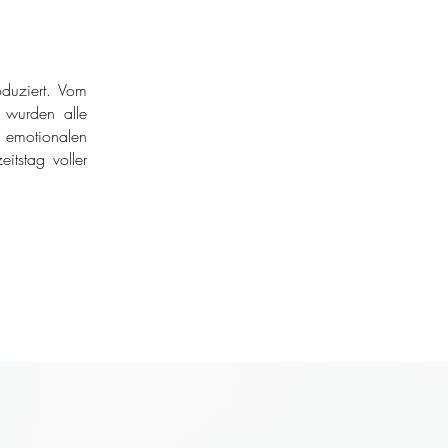
duziert. Vom
r wurden alle
 emotionalen
itstag voller