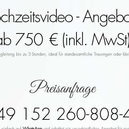
hzeitsvideo - Angebo
ab 750 € (inkl. MwSt)
leitung bis zu 3 Stunden, ideal für standesamtliche Trauungen oder klei
Preisanfrage
49 152 260-808-
r einfach auf
WhatsApp
und erhaltet ein unverbindliches Angebot für eu