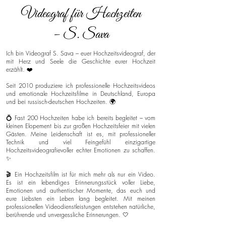
Videograf für Hochzeiten
– S. Sava
Ich bin Videograf S. Sava – euer Hochzeitsvideograf, der
mit Herz und Seele die Geschichte eurer Hochzeit
erzählt. ❤️
Seit 2010 produziere ich professionelle Hochzeitsvideos
und emotionale Hochzeitsfilme in Deutschland, Europa
und bei russisch-deutschen Hochzeiten. 🌍
💍 Fast 200 Hochzeiten habe ich bereits begleitet – vom
kleinen Elopement bis zur großen Hochzeitsfeier mit vielen
Gästen. Meine Leidenschaft ist es, mit professioneller
Technik und viel Feingefühl einzigartige
Hochzeitsvideografievoller echter Emotionen zu schaffen.
✨
🎬 Ein Hochzeitsfilm ist für mich mehr als nur ein Video.
Es ist ein lebendiges Erinnerungsstück voller Liebe,
Emotionen und authentischer Momente, das euch und
eure Liebsten ein Leben lang begleitet. Mit meinen
professionellen Videodienstleistungen entstehen natürliche,
berührende und unvergessliche Erinnerungen. 🤍