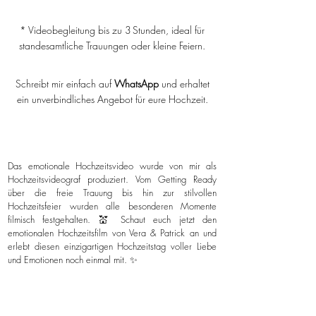
* Videobegleitung bis zu 3 Stunden, ideal für
standesamtliche Trauungen oder kleine Feiern.
Schreibt mir einfach auf
WhatsApp
und erhaltet
ein unverbindliches Angebot für eure Hochzeit.
Das emotionale Hochzeitsvideo wurde von mir als
Hochzeitsvideograf produziert. Vom Getting Ready
über die freie Trauung bis hin zur stilvollen
Hochzeitsfeier wurden alle besonderen Momente
filmisch festgehalten. 💒 Schaut euch jetzt den
emotionalen Hochzeitsfilm von Vera & Patrick an und
erlebt diesen einzigartigen Hochzeitstag voller Liebe
und Emotionen noch einmal mit. ✨