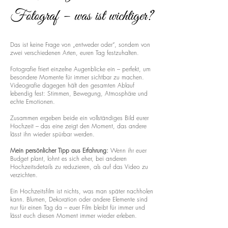
Fotograf – was ist wichtiger?
Das ist keine Frage von „entweder oder“, sondern von
zwei verschiedenen Arten, euren Tag festzuhalten.
Fotografie friert einzelne Augenblicke ein – perfekt, um
besondere Momente für immer sichtbar zu machen.
Videografie dagegen hält den gesamten Ablauf
lebendig fest: Stimmen, Bewegung, Atmosphäre und
echte Emotionen.
Zusammen ergeben beide ein vollständiges Bild eurer
Hochzeit – das eine zeigt den Moment, das andere
lässt ihn wieder spürbar werden.
Mein persönlicher Tipp aus Erfahrung:
Wenn ihr euer
Budget plant, lohnt es sich eher, bei anderen
Hochzeitsdetails zu reduzieren, als auf das Video zu
verzichten.
Ein Hochzeitsfilm ist nichts, was man später nachholen
kann. Blumen, Dekoration oder andere Elemente sind
nur für einen Tag da – euer Film bleibt für immer und
lässt euch diesen Moment immer wieder erleben.