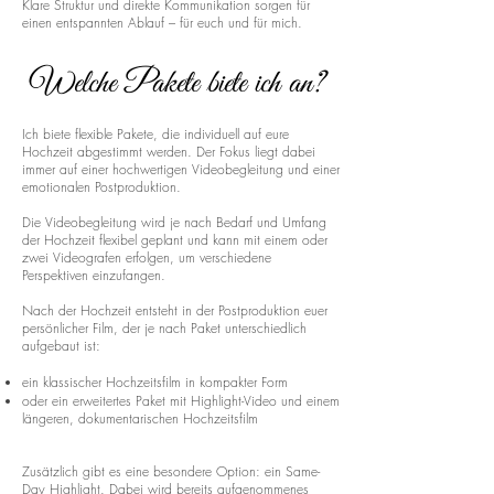
Klare Struktur und direkte Kommunikation sorgen für
einen entspannten Ablauf – für euch und für mich.
Welche Pakete biete ich an?
Ich biete flexible Pakete, die individuell auf eure
Hochzeit abgestimmt werden. Der Fokus liegt dabei
immer auf einer hochwertigen Videobegleitung und einer
emotionalen Postproduktion.
Die Videobegleitung wird je nach Bedarf und Umfang
der Hochzeit flexibel geplant und kann mit einem oder
zwei Videografen erfolgen, um verschiedene
Perspektiven einzufangen.
Nach der Hochzeit entsteht in der Postproduktion euer
persönlicher Film, der je nach Paket unterschiedlich
aufgebaut ist:
ein klassischer Hochzeitsfilm in kompakter Form
oder ein erweitertes Paket mit Highlight-Video und einem
längeren, dokumentarischen Hochzeitsfilm
Zusätzlich gibt es eine besondere Option: ein Same-
Day Highlight. Dabei wird bereits aufgenommenes