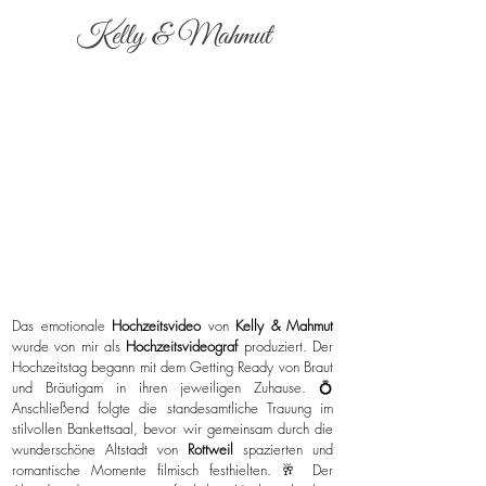
Kelly & Mahmut
Das emotionale
Hochzeitsvideo
von
Kelly & Mahmut
wurde von mir als
Hochzeitsvideograf
produziert. Der
Hochzeitstag begann mit dem Getting Ready von Braut
und Bräutigam in ihren jeweiligen Zuhause. 💍
Anschließend folgte die standesamtliche Trauung im
stilvollen Bankettsaal, bevor wir gemeinsam durch die
wunderschöne Altstadt von
Rottweil
spazierten und
romantische Momente filmisch festhielten. 🥂 Der