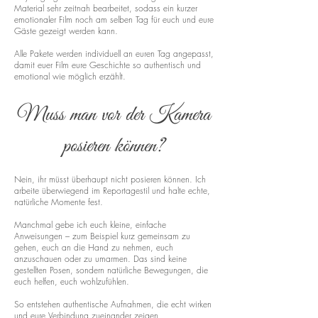
Material sehr zeitnah bearbeitet, sodass ein kurzer
emotionaler Film noch am selben Tag für euch und eure
Gäste gezeigt werden kann.
Alle Pakete werden individuell an euren Tag angepasst,
damit euer Film eure Geschichte so authentisch und
emotional wie möglich erzählt.
Muss man vor der Kamera
posieren können?
Nein, ihr müsst überhaupt nicht posieren können. Ich
arbeite überwiegend im Reportagestil und halte echte,
natürliche Momente fest.
Manchmal gebe ich euch kleine, einfache
Anweisungen – zum Beispiel kurz gemeinsam zu
gehen, euch an die Hand zu nehmen, euch
anzuschauen oder zu umarmen. Das sind keine
gestellten Posen, sondern natürliche Bewegungen, die
euch helfen, euch wohlzufühlen.
So entstehen authentische Aufnahmen, die echt wirken
und eure Verbindung zueinander zeigen