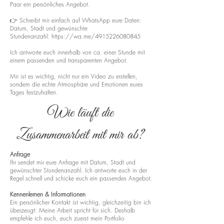
Paar ein persönliches Angebot.
👉 Schreibt mir einfach auf WhatsApp eure Daten:
Datum, Stadt und gewünschte
Stundenanzahl:
https://wa.me/4915226080845
Ich antworte euch innerhalb von ca. einer Stunde mit
einem passenden und transparenten Angebot.
Mir ist es wichtig, nicht nur ein Video zu erstellen,
sondern die echte Atmosphäre und Emotionen eures
Tages festzuhalten.
Wie läuft die
Zusammenarbeit mit mir ab?
Anfrage
Ihr sendet mir eure Anfrage mit Datum, Stadt und
gewünschter Stundenanzahl. Ich antworte euch in der
Regel schnell und schicke euch ein passendes Angebot.
Kennenlernen & Informationen
Ein persönlicher Kontakt ist wichtig, gleichzeitig bin ich
überzeugt: Meine Arbeit spricht für sich. Deshalb
empfehle ich euch, euch zuerst mein Portfolio