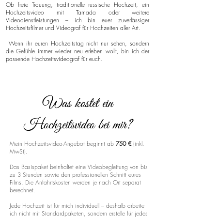
Ob freie Trauung, traditionelle russische Hochzeit, ein
Hochzeitsvideo mit Tamada oder weitere
Videodienstleistungen – ich bin euer zuverlässiger
Hochzeitsfilmer und Videograf für Hochzeiten aller Art.
Wenn ihr euren Hochzeitstag nicht nur sehen, sondern
die Gefühle immer wieder neu erleben wollt, bin ich der
passende Hochzeitsvideograf für euch.
Was kostet ein
Hochzeitsvideo bei mir?
Mein Hochzeitsvideo-Angebot beginnt ab
750 €
(inkl.
MwSt).
Das Basispaket beinhaltet eine Videobegleitung von bis
zu 3 Stunden sowie den professionellen Schnitt eures
Films. Die Anfahrtskosten werden je nach Ort separat
berechnet.
Jede Hochzeit ist für mich individuell – deshalb arbeite
ich nicht mit Standardpaketen, sondern erstelle für jedes