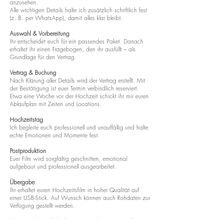
anzusehen.
Alle wichtigen Details halte ich zusätzlich schriftlich fest
(z. B. per WhatsApp), damit alles klar bleibt.
Auswahl & Vorbereitung
Ihr entscheidet euch für ein passendes Paket. Danach
erhaltet ihr einen Fragebogen, den ihr ausfüllt – als
Grundlage für den Vertrag.
Vertrag & Buchung
Nach Klärung aller Details wird der Vertrag erstellt. Mit
der Bestätigung ist euer Termin verbindlich reserviert.
Etwa eine Woche vor der Hochzeit schickt ihr mir euren
Ablaufplan mit Zeiten und Locations.
Hochzeitstag
Ich begleite euch professionell und unauffällig und halte
echte Emotionen und Momente fest.
Postproduktion
Euer Film wird sorgfältig geschnitten, emotional
aufgebaut und professionell ausgearbeitet.
Übergabe
Ihr erhaltet euren Hochzeitsfilm in hoher Qualität auf
einer USB-Stick. Auf Wunsch können auch Rohdaten zur
Verfügung gestellt werden.