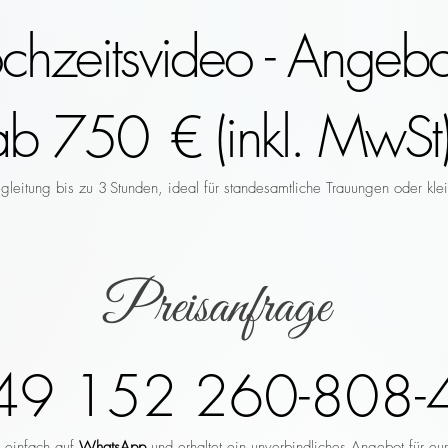
hzeitsvideo - Angebo
ab 750 € (inkl. MwSt)
leitung bis zu 3 Stunden, ideal für standesamtliche Trauungen oder klei
Preisanfrage
49 152 260-808-
r einfach auf
WhatsApp
und erhaltet ein unverbindliches Angebot für eu