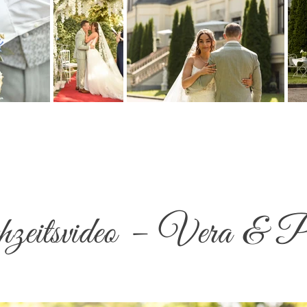
eitsvideo – Vera & P