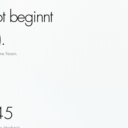
t beginnt
.
ne Feiern.
45
re Hochzeit.