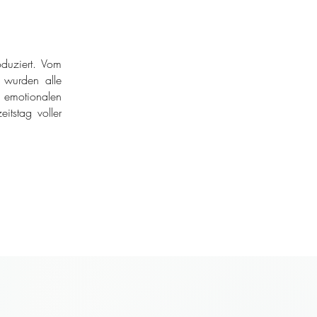
duziert. Vom
r wurden alle
 emotionalen
itstag voller