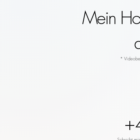
Mein Hoc
* Videobeg
+
Schreibt mi