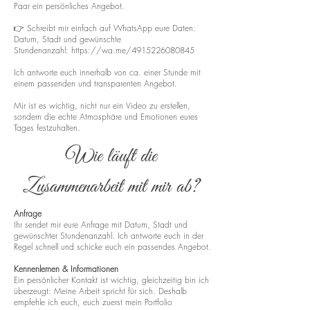
Paar ein persönliches Angebot.
👉 Schreibt mir einfach auf WhatsApp eure Daten:
Datum, Stadt und gewünschte
Stundenanzahl:
https://wa.me/4915226080845
Ich antworte euch innerhalb von ca. einer Stunde mit
einem passenden und transparenten Angebot.
Mir ist es wichtig, nicht nur ein Video zu erstellen,
sondern die echte Atmosphäre und Emotionen eures
Tages festzuhalten.
Wie läuft die
Zusammenarbeit mit mir ab?
Anfrage
Ihr sendet mir eure Anfrage mit Datum, Stadt und
gewünschter Stundenanzahl. Ich antworte euch in der
Regel schnell und schicke euch ein passendes Angebot.
Kennenlernen & Informationen
Ein persönlicher Kontakt ist wichtig, gleichzeitig bin ich
überzeugt: Meine Arbeit spricht für sich. Deshalb
empfehle ich euch, euch zuerst mein Portfolio