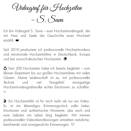
Videograf für Hochzeiten
– S. Sava
Ich bin Videograf S. Sava – euer Hochzeitsvideograf, der
mit Herz und Seele die Geschichte eurer Hochzeit
erzählt. ❤️
Seit 2010 produziere ich professionelle Hochzeitsvideos
und emotionale Hochzeitsfilme in Deutschland, Europa
und bei russisch-deutschen Hochzeiten. 🌍
💍 Fast 200 Hochzeiten habe ich bereits begleitet – vom
kleinen Elopement bis zur großen Hochzeitsfeier mit vielen
Gästen. Meine Leidenschaft ist es, mit professioneller
Technik und viel Feingefühl einzigartige
Hochzeitsvideografievoller echter Emotionen zu schaffen.
✨
🎬 Ein Hochzeitsfilm ist für mich mehr als nur ein Video.
Es ist ein lebendiges Erinnerungsstück voller Liebe,
Emotionen und authentischer Momente, das euch und
eure Liebsten ein Leben lang begleitet. Mit meinen
professionellen Videodienstleistungen entstehen natürliche,
berührende und unvergessliche Erinnerungen. 🤍