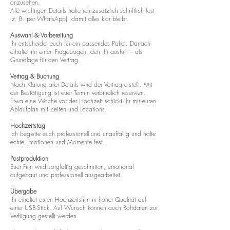
anzusehen.
Alle wichtigen Details halte ich zusätzlich schriftlich fest
(z. B. per WhatsApp), damit alles klar bleibt.
Auswahl & Vorbereitung
Ihr entscheidet euch für ein passendes Paket. Danach
erhaltet ihr einen Fragebogen, den ihr ausfüllt – als
Grundlage für den Vertrag.
Vertrag & Buchung
Nach Klärung aller Details wird der Vertrag erstellt. Mit
der Bestätigung ist euer Termin verbindlich reserviert.
Etwa eine Woche vor der Hochzeit schickt ihr mir euren
Ablaufplan mit Zeiten und Locations.
Hochzeitstag
Ich begleite euch professionell und unauffällig und halte
echte Emotionen und Momente fest.
Postproduktion
Euer Film wird sorgfältig geschnitten, emotional
aufgebaut und professionell ausgearbeitet.
Übergabe
Ihr erhaltet euren Hochzeitsfilm in hoher Qualität auf
einer USB-Stick. Auf Wunsch können auch Rohdaten zur
Verfügung gestellt werden.