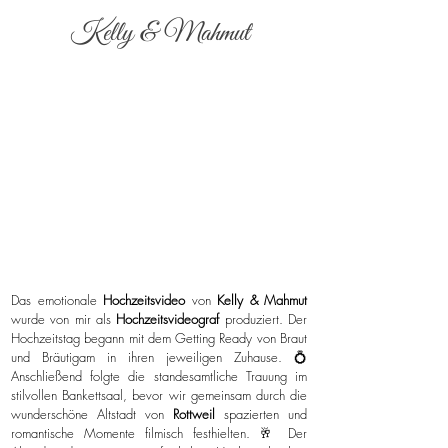
Kelly & Mahmut
Das emotionale
Hochzeitsvideo
von
Kelly & Mahmut
wurde von mir als
Hochzeitsvideograf
produziert. Der
Hochzeitstag begann mit dem Getting Ready von Braut
und Bräutigam in ihren jeweiligen Zuhause. 💍
Anschließend folgte die standesamtliche Trauung im
stilvollen Bankettsaal, bevor wir gemeinsam durch die
wunderschöne Altstadt von
Rottweil
spazierten und
romantische Momente filmisch festhielten. 🥂 Der