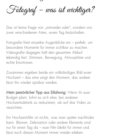
Fotograf – was ist wichtiger?
Das ist keine Frage von „entweder oder“, sondern von
zwei verschiedenen Arten, euren Tag festzuhalten.
Fotografie friert einzelne Augenblicke ein – perfekt, um
besondere Momente für immer sichtbar zu machen.
Videografie dagegen hält den gesamten Ablauf
lebendig fest: Stimmen, Bewegung, Atmosphäre und
echte Emotionen.
Zusammen ergeben beide ein vollständiges Bild eurer
Hochzeit – das eine zeigt den Moment, das andere
lässt ihn wieder spürbar werden.
Mein persönlicher Tipp aus Erfahrung:
Wenn ihr euer
Budget plant, lohnt es sich eher, bei anderen
Hochzeitsdetails zu reduzieren, als auf das Video zu
verzichten.
Ein Hochzeitsfilm ist nichts, was man später nachholen
kann. Blumen, Dekoration oder andere Elemente sind
nur für einen Tag da – euer Film bleibt für immer und
lässt euch diesen Moment immer wieder erleben.