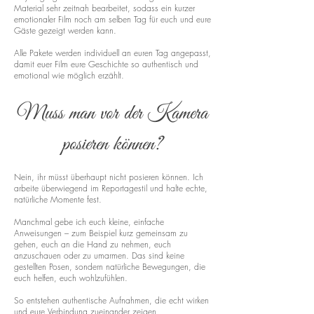
Material sehr zeitnah bearbeitet, sodass ein kurzer
emotionaler Film noch am selben Tag für euch und eure
Gäste gezeigt werden kann.
Alle Pakete werden individuell an euren Tag angepasst,
damit euer Film eure Geschichte so authentisch und
emotional wie möglich erzählt.
Muss man vor der Kamera
posieren können?
Nein, ihr müsst überhaupt nicht posieren können. Ich
arbeite überwiegend im Reportagestil und halte echte,
natürliche Momente fest.
Manchmal gebe ich euch kleine, einfache
Anweisungen – zum Beispiel kurz gemeinsam zu
gehen, euch an die Hand zu nehmen, euch
anzuschauen oder zu umarmen. Das sind keine
gestellten Posen, sondern natürliche Bewegungen, die
euch helfen, euch wohlzufühlen.
So entstehen authentische Aufnahmen, die echt wirken
und eure Verbindung zueinander zeigen