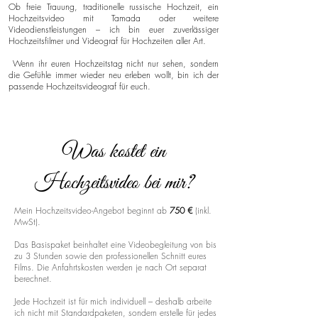
Ob freie Trauung, traditionelle russische Hochzeit, ein
Hochzeitsvideo mit Tamada oder weitere
Videodienstleistungen – ich bin euer zuverlässiger
Hochzeitsfilmer und Videograf für Hochzeiten aller Art.
Wenn ihr euren Hochzeitstag nicht nur sehen, sondern
die Gefühle immer wieder neu erleben wollt, bin ich der
passende Hochzeitsvideograf für euch.
Was kostet ein
Hochzeitsvideo bei mir?
Mein Hochzeitsvideo-Angebot beginnt ab
750 €
(inkl.
MwSt).
Das Basispaket beinhaltet eine Videobegleitung von bis
zu 3 Stunden sowie den professionellen Schnitt eures
Films. Die Anfahrtskosten werden je nach Ort separat
berechnet.
Jede Hochzeit ist für mich individuell – deshalb arbeite
ich nicht mit Standardpaketen, sondern erstelle für jedes