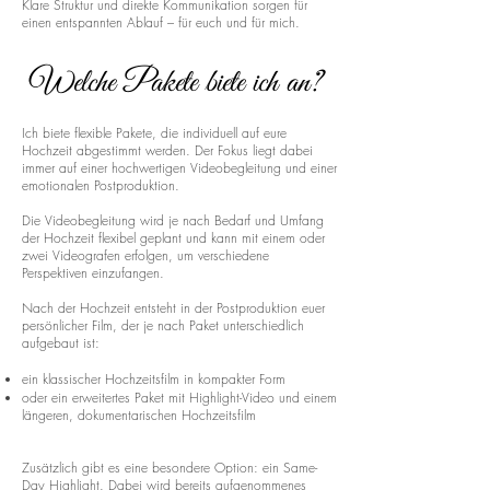
Klare Struktur und direkte Kommunikation sorgen für
einen entspannten Ablauf – für euch und für mich.
Welche Pakete biete ich an?
Ich biete flexible Pakete, die individuell auf eure
Hochzeit abgestimmt werden. Der Fokus liegt dabei
immer auf einer hochwertigen Videobegleitung und einer
emotionalen Postproduktion.
Die Videobegleitung wird je nach Bedarf und Umfang
der Hochzeit flexibel geplant und kann mit einem oder
zwei Videografen erfolgen, um verschiedene
Perspektiven einzufangen.
Nach der Hochzeit entsteht in der Postproduktion euer
persönlicher Film, der je nach Paket unterschiedlich
aufgebaut ist:
ein klassischer Hochzeitsfilm in kompakter Form
oder ein erweitertes Paket mit Highlight-Video und einem
längeren, dokumentarischen Hochzeitsfilm
Zusätzlich gibt es eine besondere Option: ein Same-
Day Highlight. Dabei wird bereits aufgenommenes