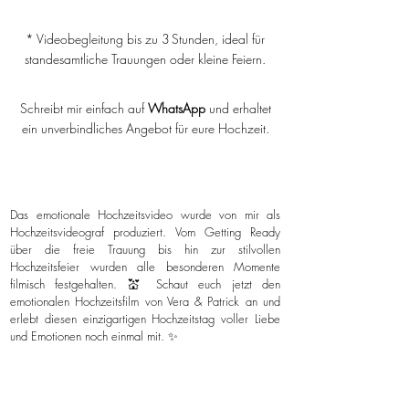
* Videobegleitung bis zu 3 Stunden, ideal für
standesamtliche Trauungen oder kleine Feiern.
Schreibt mir einfach auf
WhatsApp
und erhaltet
ein unverbindliches Angebot für eure Hochzeit.
Das emotionale Hochzeitsvideo wurde von mir als
Hochzeitsvideograf produziert. Vom Getting Ready
über die freie Trauung bis hin zur stilvollen
Hochzeitsfeier wurden alle besonderen Momente
filmisch festgehalten. 💒 Schaut euch jetzt den
emotionalen Hochzeitsfilm von Vera & Patrick an und
erlebt diesen einzigartigen Hochzeitstag voller Liebe
und Emotionen noch einmal mit. ✨