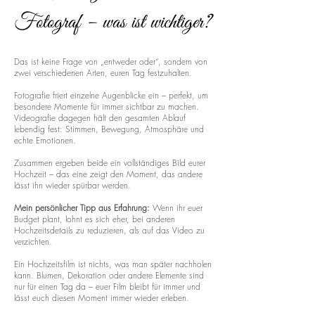
Fotograf – was ist wichtiger?
Das ist keine Frage von „entweder oder“, sondern von
zwei verschiedenen Arten, euren Tag festzuhalten.
Fotografie friert einzelne Augenblicke ein – perfekt, um
besondere Momente für immer sichtbar zu machen.
Videografie dagegen hält den gesamten Ablauf
lebendig fest: Stimmen, Bewegung, Atmosphäre und
echte Emotionen.
Zusammen ergeben beide ein vollständiges Bild eurer
Hochzeit – das eine zeigt den Moment, das andere
lässt ihn wieder spürbar werden.
Mein persönlicher Tipp aus Erfahrung:
Wenn ihr euer
Budget plant, lohnt es sich eher, bei anderen
Hochzeitsdetails zu reduzieren, als auf das Video zu
verzichten.
Ein Hochzeitsfilm ist nichts, was man später nachholen
kann. Blumen, Dekoration oder andere Elemente sind
nur für einen Tag da – euer Film bleibt für immer und
lässt euch diesen Moment immer wieder erleben.