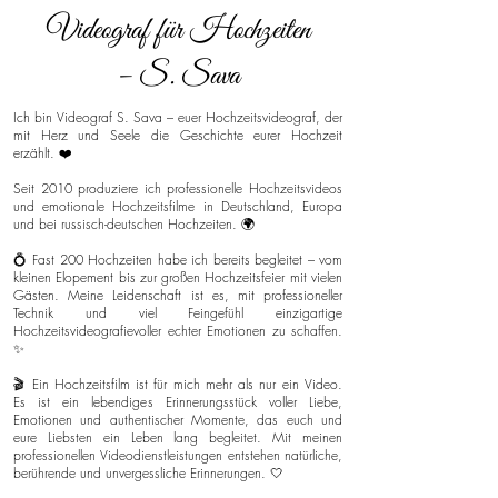
Videograf für Hochzeiten
– S. Sava
Ich bin Videograf S. Sava – euer Hochzeitsvideograf, der
mit Herz und Seele die Geschichte eurer Hochzeit
erzählt. ❤️
Seit 2010 produziere ich professionelle Hochzeitsvideos
und emotionale Hochzeitsfilme in Deutschland, Europa
und bei russisch-deutschen Hochzeiten. 🌍
💍 Fast 200 Hochzeiten habe ich bereits begleitet – vom
kleinen Elopement bis zur großen Hochzeitsfeier mit vielen
Gästen. Meine Leidenschaft ist es, mit professioneller
Technik und viel Feingefühl einzigartige
Hochzeitsvideografievoller echter Emotionen zu schaffen.
✨
🎬 Ein Hochzeitsfilm ist für mich mehr als nur ein Video.
Es ist ein lebendiges Erinnerungsstück voller Liebe,
Emotionen und authentischer Momente, das euch und
eure Liebsten ein Leben lang begleitet. Mit meinen
professionellen Videodienstleistungen entstehen natürliche,
berührende und unvergessliche Erinnerungen. 🤍