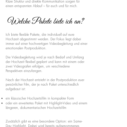
Klare Struktur und direkte Kommunikation sorgen für
einen entspannten Ablauf – für euch und für mich.
Welche Pakete biete ich an?
Ich biete flexible Pakete, die individuell auf eure
Hochzeit abgestimmt werden. Der Fokus liegt dabei
immer auf einer hochwertigen Videobegleitung und einer
emotionalen Postproduktion.
Die Videobegleitung wird je nach Bedarf und Umfang
der Hochzeit flexibel geplant und kann mit einem oder
zwei Videografen erfolgen, um verschiedene
Perspektiven einzufangen.
Nach der Hochzeit entsteht in der Postproduktion euer
persönlicher Film, der je nach Paket unterschiedlich
aufgebaut ist:
ein klassischer Hochzeitsfilm in kompakter Form
oder ein erweitertes Paket mit Highlight-Video und einem
längeren, dokumentarischen Hochzeitsfilm
Zusätzlich gibt es eine besondere Option: ein Same-
Day Highlight. Dabei wird bereits aufgenommenes