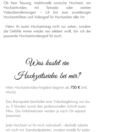
Ob freie Trauung, traditionelle russische Hochzeit, ein
Hochzeitsvideo mit Tamada oder weitere
Videodienstleistungen – ich bin euer zuverlässiger
Hochzeitsfilmer und Videograf für Hochzeiten aller Art.
Wenn ihr euren Hochzeitstag nicht nur sehen, sondern
die Gefühle immer wieder neu erleben wollt, bin ich der
passende Hochzeitsvideograf für euch.
Was kostet ein
Hochzeitsvideo bei mir?
Mein Hochzeitsvideo-Angebot beginnt ab
750 €
(inkl.
MwSt).
Das Basispaket beinhaltet eine Videobegleitung von bis
zu 3 Stunden sowie den professionellen Schnitt eures
Films. Die Anfahrtskosten werden je nach Ort separat
berechnet.
Jede Hochzeit ist für mich individuell – deshalb arbeite
ich nicht mit Standardpaketen, sondern erstelle für jedes