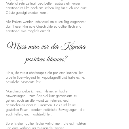
Material sehr zeitnah bearbeitet, sodass ein kurzer
emotionaler Film noch am selben Tag für euch und eure
Gäste gezeigt werden kann.
Alle Pakete werden individuell an euren Tag angepasst,
damit euer Film eure Geschichte so authentisch und
emotional wie möglich erzählt.
Muss man vor der Kamera
posieren können?
Nein, ihr müsst überhaupt nicht posieren können. Ich
arbeite überwiegend im Reportagestil und halte echte,
natürliche Momente fest.
Manchmal gebe ich euch kleine, einfache
Anweisungen – zum Beispiel kurz gemeinsam zu
gehen, euch an die Hand zu nehmen, euch
anzuschauen oder zu umarmen. Das sind keine
gestellten Posen, sondern natürliche Bewegungen, die
euch helfen, euch wohlzufühlen.
So entstehen authentische Aufnahmen, die echt wirken
und eure Verbindung zueinander zeigen