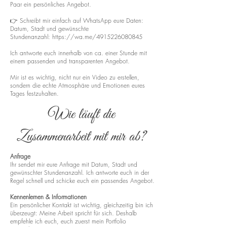
Paar ein persönliches Angebot.
👉 Schreibt mir einfach auf WhatsApp eure Daten:
Datum, Stadt und gewünschte
Stundenanzahl:
https://wa.me/4915226080845
Ich antworte euch innerhalb von ca. einer Stunde mit
einem passenden und transparenten Angebot.
Mir ist es wichtig, nicht nur ein Video zu erstellen,
sondern die echte Atmosphäre und Emotionen eures
Tages festzuhalten.
Wie läuft die
Zusammenarbeit mit mir ab?
Anfrage
Ihr sendet mir eure Anfrage mit Datum, Stadt und
gewünschter Stundenanzahl. Ich antworte euch in der
Regel schnell und schicke euch ein passendes Angebot.
Kennenlernen & Informationen
Ein persönlicher Kontakt ist wichtig, gleichzeitig bin ich
überzeugt: Meine Arbeit spricht für sich. Deshalb
empfehle ich euch, euch zuerst mein Portfolio