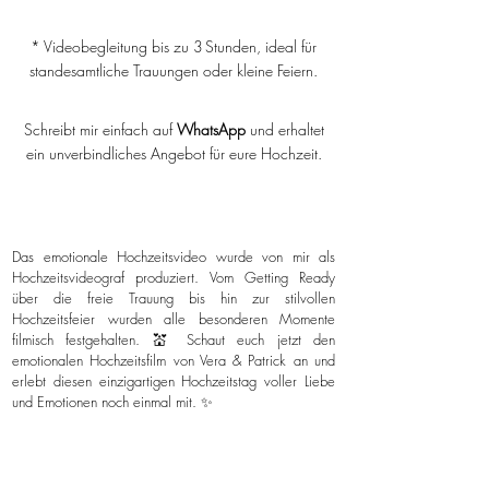
* Videobegleitung bis zu 3 Stunden, ideal für
standesamtliche Trauungen oder kleine Feiern.
Schreibt mir einfach auf
WhatsApp
und erhaltet
ein unverbindliches Angebot für eure Hochzeit.
Das emotionale Hochzeitsvideo wurde von mir als
Hochzeitsvideograf produziert. Vom Getting Ready
über die freie Trauung bis hin zur stilvollen
Hochzeitsfeier wurden alle besonderen Momente
filmisch festgehalten. 💒 Schaut euch jetzt den
emotionalen Hochzeitsfilm von Vera & Patrick an und
erlebt diesen einzigartigen Hochzeitstag voller Liebe
und Emotionen noch einmal mit. ✨