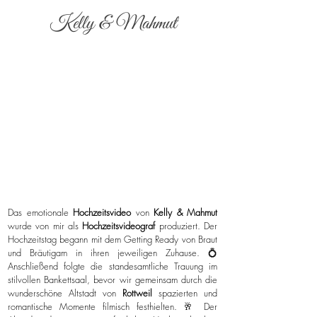
Kelly & Mahmut
Das emotionale
Hochzeitsvideo
von
Kelly & Mahmut
wurde von mir als
Hochzeitsvideograf
produziert. Der
Hochzeitstag begann mit dem Getting Ready von Braut
und Bräutigam in ihren jeweiligen Zuhause. 💍
Anschließend folgte die standesamtliche Trauung im
stilvollen Bankettsaal, bevor wir gemeinsam durch die
wunderschöne Altstadt von
Rottweil
spazierten und
romantische Momente filmisch festhielten. 🥂 Der