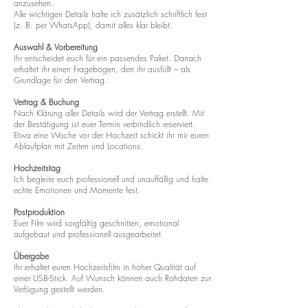
anzusehen.
Alle wichtigen Details halte ich zusätzlich schriftlich fest
(z. B. per WhatsApp), damit alles klar bleibt.
Auswahl & Vorbereitung
Ihr entscheidet euch für ein passendes Paket. Danach
erhaltet ihr einen Fragebogen, den ihr ausfüllt – als
Grundlage für den Vertrag.
Vertrag & Buchung
Nach Klärung aller Details wird der Vertrag erstellt. Mit
der Bestätigung ist euer Termin verbindlich reserviert.
Etwa eine Woche vor der Hochzeit schickt ihr mir euren
Ablaufplan mit Zeiten und Locations.
Hochzeitstag
Ich begleite euch professionell und unauffällig und halte
echte Emotionen und Momente fest.
Postproduktion
Euer Film wird sorgfältig geschnitten, emotional
aufgebaut und professionell ausgearbeitet.
Übergabe
Ihr erhaltet euren Hochzeitsfilm in hoher Qualität auf
einer USB-Stick. Auf Wunsch können auch Rohdaten zur
Verfügung gestellt werden.