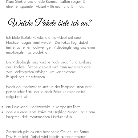
Klare Struktur und direkte Kommunikation sorgen für
einen entspannten Ablauf – für euch und für mich.
Welche Pakete biete ich an?
Ich biete flexible Pakete, die individuell auf eure
Hochzeit abgestimmt werden. Der Fokus liegt dabei
immer auf einer hochwertigen Videobegleitung und einer
emotionalen Postproduktion.
Die Videobegleitung wird je nach Bedarf und Umfang
der Hochzeit flexibel geplant und kann mit einem oder
zwei Videografen erfolgen, um verschiedene
Perspektiven einzufangen.
Nach der Hochzeit entsteht in der Postproduktion euer
persönlicher Film, der je nach Paket unterschiedlich
aufgebaut ist:
ein klassischer Hochzeitsfilm in kompakter Form
oder ein erweitertes Paket mit Highlight-Video und einem
längeren, dokumentarischen Hochzeitsfilm
Zusätzlich gibt es eine besondere Option: ein Same-
Day Highlight. Dabei wird bereits aufgenommenes