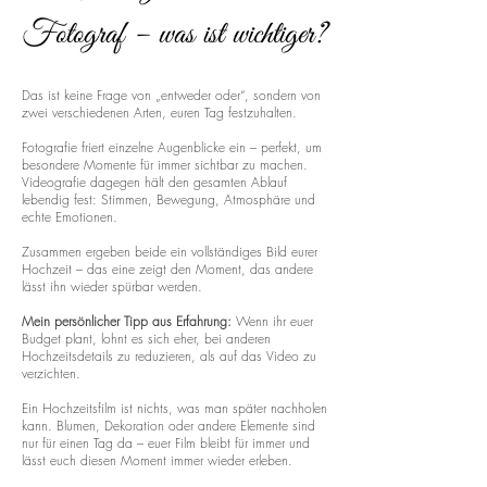
Fotograf – was ist wichtiger?
Das ist keine Frage von „entweder oder“, sondern von
zwei verschiedenen Arten, euren Tag festzuhalten.
Fotografie friert einzelne Augenblicke ein – perfekt, um
besondere Momente für immer sichtbar zu machen.
Videografie dagegen hält den gesamten Ablauf
lebendig fest: Stimmen, Bewegung, Atmosphäre und
echte Emotionen.
Zusammen ergeben beide ein vollständiges Bild eurer
Hochzeit – das eine zeigt den Moment, das andere
lässt ihn wieder spürbar werden.
Mein persönlicher Tipp aus Erfahrung:
Wenn ihr euer
Budget plant, lohnt es sich eher, bei anderen
Hochzeitsdetails zu reduzieren, als auf das Video zu
verzichten.
Ein Hochzeitsfilm ist nichts, was man später nachholen
kann. Blumen, Dekoration oder andere Elemente sind
nur für einen Tag da – euer Film bleibt für immer und
lässt euch diesen Moment immer wieder erleben.