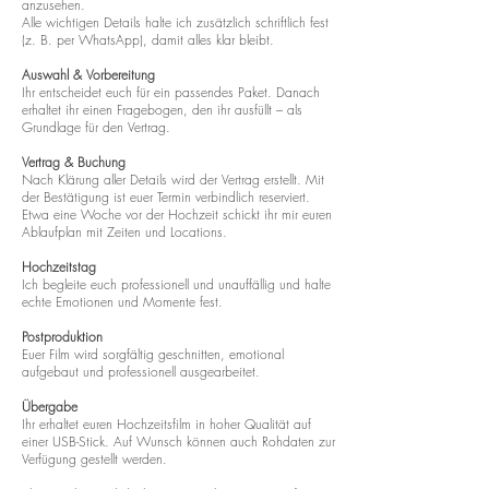
anzusehen.
Alle wichtigen Details halte ich zusätzlich schriftlich fest
(z. B. per WhatsApp), damit alles klar bleibt.
Auswahl & Vorbereitung
Ihr entscheidet euch für ein passendes Paket. Danach
erhaltet ihr einen Fragebogen, den ihr ausfüllt – als
Grundlage für den Vertrag.
Vertrag & Buchung
Nach Klärung aller Details wird der Vertrag erstellt. Mit
der Bestätigung ist euer Termin verbindlich reserviert.
Etwa eine Woche vor der Hochzeit schickt ihr mir euren
Ablaufplan mit Zeiten und Locations.
Hochzeitstag
Ich begleite euch professionell und unauffällig und halte
echte Emotionen und Momente fest.
Postproduktion
Euer Film wird sorgfältig geschnitten, emotional
aufgebaut und professionell ausgearbeitet.
Übergabe
Ihr erhaltet euren Hochzeitsfilm in hoher Qualität auf
einer USB-Stick. Auf Wunsch können auch Rohdaten zur
Verfügung gestellt werden.