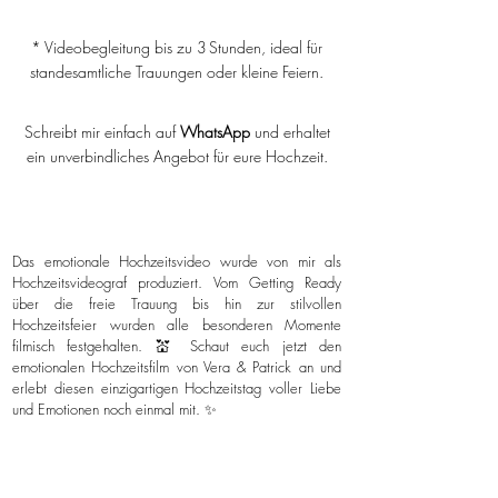
* Videobegleitung bis zu 3 Stunden, ideal für
standesamtliche Trauungen oder kleine Feiern.
Schreibt mir einfach auf
WhatsApp
und erhaltet
ein unverbindliches Angebot für eure Hochzeit.
Das emotionale Hochzeitsvideo wurde von mir als
Hochzeitsvideograf produziert. Vom Getting Ready
über die freie Trauung bis hin zur stilvollen
Hochzeitsfeier wurden alle besonderen Momente
filmisch festgehalten. 💒 Schaut euch jetzt den
emotionalen Hochzeitsfilm von Vera & Patrick an und
erlebt diesen einzigartigen Hochzeitstag voller Liebe
und Emotionen noch einmal mit. ✨