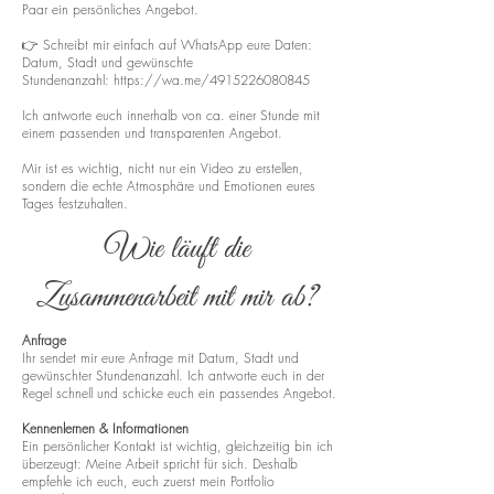
Paar ein persönliches Angebot.
👉 Schreibt mir einfach auf WhatsApp eure Daten:
Datum, Stadt und gewünschte
Stundenanzahl:
https://wa.me/4915226080845
Ich antworte euch innerhalb von ca. einer Stunde mit
einem passenden und transparenten Angebot.
Mir ist es wichtig, nicht nur ein Video zu erstellen,
sondern die echte Atmosphäre und Emotionen eures
Tages festzuhalten.
Wie läuft die
Zusammenarbeit mit mir ab?
Anfrage
Ihr sendet mir eure Anfrage mit Datum, Stadt und
gewünschter Stundenanzahl. Ich antworte euch in der
Regel schnell und schicke euch ein passendes Angebot.
Kennenlernen & Informationen
Ein persönlicher Kontakt ist wichtig, gleichzeitig bin ich
überzeugt: Meine Arbeit spricht für sich. Deshalb
empfehle ich euch, euch zuerst mein Portfolio