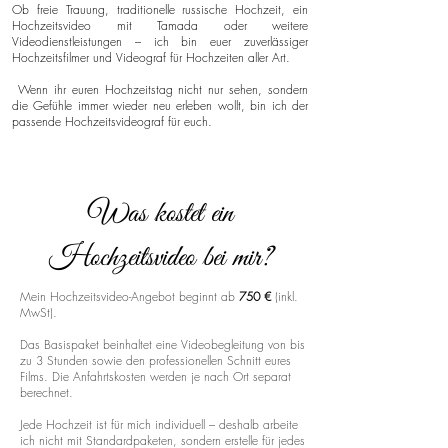
Ob freie Trauung, traditionelle russische Hochzeit, ein
Hochzeitsvideo mit Tamada oder weitere
Videodienstleistungen – ich bin euer zuverlässiger
Hochzeitsfilmer und Videograf für Hochzeiten aller Art.
Wenn ihr euren Hochzeitstag nicht nur sehen, sondern
die Gefühle immer wieder neu erleben wollt, bin ich der
passende Hochzeitsvideograf für euch.
Was kostet ein
Hochzeitsvideo bei mir?
Mein Hochzeitsvideo-Angebot beginnt ab
750 €
(inkl.
MwSt).
Das Basispaket beinhaltet eine Videobegleitung von bis
zu 3 Stunden sowie den professionellen Schnitt eures
Films. Die Anfahrtskosten werden je nach Ort separat
berechnet.
Jede Hochzeit ist für mich individuell – deshalb arbeite
ich nicht mit Standardpaketen, sondern erstelle für jedes