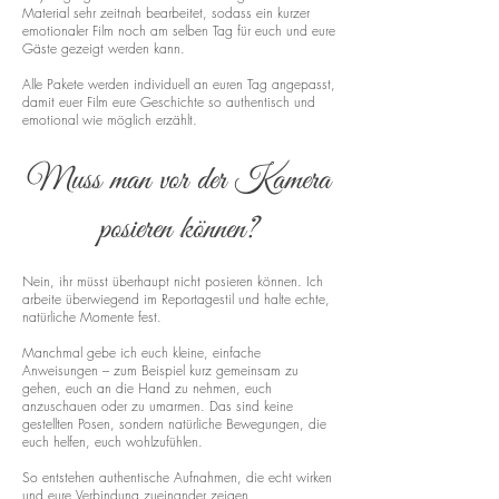
Material sehr zeitnah bearbeitet, sodass ein kurzer
emotionaler Film noch am selben Tag für euch und eure
Gäste gezeigt werden kann.
Alle Pakete werden individuell an euren Tag angepasst,
damit euer Film eure Geschichte so authentisch und
emotional wie möglich erzählt.
Muss man vor der Kamera
posieren können?
Nein, ihr müsst überhaupt nicht posieren können. Ich
arbeite überwiegend im Reportagestil und halte echte,
natürliche Momente fest.
Manchmal gebe ich euch kleine, einfache
Anweisungen – zum Beispiel kurz gemeinsam zu
gehen, euch an die Hand zu nehmen, euch
anzuschauen oder zu umarmen. Das sind keine
gestellten Posen, sondern natürliche Bewegungen, die
euch helfen, euch wohlzufühlen.
So entstehen authentische Aufnahmen, die echt wirken
und eure Verbindung zueinander zeigen