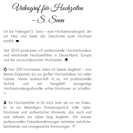
Videograf für Hochzeiten
– S. Sava
Ich bin Videograf S. Sava – euer Hochzeitsvideograf, der
mit Herz und Seele die Geschichte eurer Hochzeit
erzählt. ❤️
Seit 2010 produziere ich professionelle Hochzeitsvideos
und emotionale Hochzeitsfilme in Deutschland, Europa
und bei russisch-deutschen Hochzeiten. 🌍
💍 Fast 200 Hochzeiten habe ich bereits begleitet – vom
kleinen Elopement bis zur großen Hochzeitsfeier mit vielen
Gästen. Meine Leidenschaft ist es, mit professioneller
Technik und viel Feingefühl einzigartige
Hochzeitsvideografievoller echter Emotionen zu schaffen.
✨
🎬 Ein Hochzeitsfilm ist für mich mehr als nur ein Video.
Es ist ein lebendiges Erinnerungsstück voller Liebe,
Emotionen und authentischer Momente, das euch und
eure Liebsten ein Leben lang begleitet. Mit meinen
professionellen Videodienstleistungen entstehen natürliche,
berührende und unvergessliche Erinnerungen. 🤍