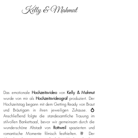
Kelly & Mahmut
Das emotionale
Hochzeitsvideo
von
Kelly & Mahmut
wurde von mir als
Hochzeitsvideograf
produziert. Der
Hochzeitstag begann mit dem Getting Ready von Braut
und Bräutigam in ihren jeweiligen Zuhause. 💍
Anschließend folgte die standesamtliche Trauung im
stilvollen Bankettsaal, bevor wir gemeinsam durch die
wunderschöne Altstadt von
Rottweil
spazierten und
romantische Momente filmisch festhielten. 🥂 Der