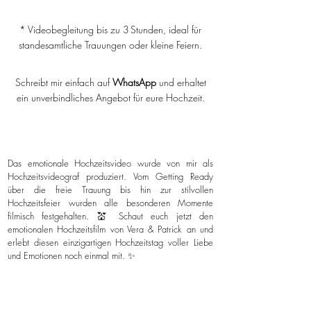
* Videobegleitung bis zu 3 Stunden, ideal für
standesamtliche Trauungen oder kleine Feiern.
Schreibt mir einfach auf
WhatsApp
und erhaltet
ein unverbindliches Angebot für eure Hochzeit.
Das emotionale Hochzeitsvideo wurde von mir als
Hochzeitsvideograf produziert. Vom Getting Ready
über die freie Trauung bis hin zur stilvollen
Hochzeitsfeier wurden alle besonderen Momente
filmisch festgehalten. 💒 Schaut euch jetzt den
emotionalen Hochzeitsfilm von Vera & Patrick an und
erlebt diesen einzigartigen Hochzeitstag voller Liebe
und Emotionen noch einmal mit. ✨