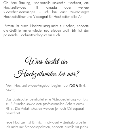
Ob freie Trauung, traditionelle russische Hochzeit, ein
Hochzeitsvideo mit Tamada oder weitere
Videodienstleistungen – ich bin euer zuverlässiger
Hochzeitsfilmer und Videograf für Hochzeiten aller Art.
Wenn ihr euren Hochzeitstag nicht nur sehen, sondern
die Gefühle immer wieder neu erleben wollt, bin ich der
passende Hochzeitsvideograf für euch.
Was kostet ein
Hochzeitsvideo bei mir?
Mein Hochzeitsvideo-Angebot beginnt ab
750 €
(inkl.
MwSt).
Das Basispaket beinhaltet eine Videobegleitung von bis
zu 3 Stunden sowie den professionellen Schnitt eures
Films. Die Anfahrtskosten werden je nach Ort separat
berechnet.
Jede Hochzeit ist für mich individuell – deshalb arbeite
ich nicht mit Standardpaketen, sondern erstelle für jedes