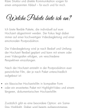
Klare Struktur und direkte Kommunikation sorgen für
einen entspannten Ablauf – für euch und für mich.
Welche Pakete biete ich an?
Ich biete flexible Pakete, die individuell auf eure
Hochzeit abgestimmt werden. Der Fokus liegt dabei
immer auf einer hochwertigen Videobegleitung und einer
emotionalen Postproduktion.
Die Videobegleitung wird je nach Bedarf und Umfang
der Hochzeit flexibel geplant und kann mit einem oder
zwei Videografen erfolgen, um verschiedene
Perspektiven einzufangen.
Nach der Hochzeit entsteht in der Postproduktion euer
persönlicher Film, der je nach Paket unterschiedlich
aufgebaut ist:
ein klassischer Hochzeitsfilm in kompakter Form
oder ein erweitertes Paket mit Highlight-Video und einem
längeren, dokumentarischen Hochzeitsfilm
Zusätzlich gibt es eine besondere Option: ein Same-
Day Highlight. Dabei wird bereits aufgenommenes