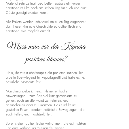
Material sehr zeitnah bearbeitet, sodass ein kurzer
emotionaler Film noch am selben Tag für euch und eure
Gäste gezeigt werden kann.
Alle Pakete werden individuell an euren Tag angepasst,
damit euer Film eure Geschichte so authentisch und
emotional wie möglich erzählt.
Muss man vor der Kamera
posieren können?
Nein, ihr müsst überhaupt nicht posieren können. Ich
arbeite überwiegend im Reportagestil und halte echte,
natürliche Momente fest.
Manchmal gebe ich euch kleine, einfache
Anweisungen – zum Beispiel kurz gemeinsam zu
gehen, euch an die Hand zu nehmen, euch
anzuschauen oder zu umarmen. Das sind keine
gestellten Posen, sondern natürliche Bewegungen, die
euch helfen, euch wohlzufühlen.
So entstehen authentische Aufnahmen, die echt wirken
und eure Verbindung zueinander zeigen