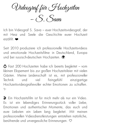
Videograf für Hochzeiten
– S. Sava
Ich bin Videograf S. Sava – euer Hochzeitsvideograf, der
mit Herz und Seele die Geschichte eurer Hochzeit
erzählt. ❤️
Seit 2010 produziere ich professionelle Hochzeitsvideos
und emotionale Hochzeitsfilme in Deutschland, Europa
und bei russisch-deutschen Hochzeiten. 🌍
💍 Fast 200 Hochzeiten habe ich bereits begleitet – vom
kleinen Elopement bis zur großen Hochzeitsfeier mit vielen
Gästen. Meine Leidenschaft ist es, mit professioneller
Technik und viel Feingefühl einzigartige
Hochzeitsvideografievoller echter Emotionen zu schaffen.
✨
🎬 Ein Hochzeitsfilm ist für mich mehr als nur ein Video.
Es ist ein lebendiges Erinnerungsstück voller Liebe,
Emotionen und authentischer Momente, das euch und
eure Liebsten ein Leben lang begleitet. Mit meinen
professionellen Videodienstleistungen entstehen natürliche,
berührende und unvergessliche Erinnerungen. 🤍