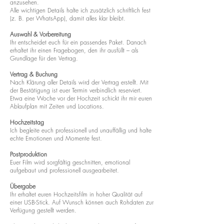
anzusehen.
Alle wichtigen Details halte ich zusätzlich schriftlich fest
(z. B. per WhatsApp), damit alles klar bleibt.
Auswahl & Vorbereitung
Ihr entscheidet euch für ein passendes Paket. Danach
erhaltet ihr einen Fragebogen, den ihr ausfüllt – als
Grundlage für den Vertrag.
Vertrag & Buchung
Nach Klärung aller Details wird der Vertrag erstellt. Mit
der Bestätigung ist euer Termin verbindlich reserviert.
Etwa eine Woche vor der Hochzeit schickt ihr mir euren
Ablaufplan mit Zeiten und Locations.
Hochzeitstag
Ich begleite euch professionell und unauffällig und halte
echte Emotionen und Momente fest.
Postproduktion
Euer Film wird sorgfältig geschnitten, emotional
aufgebaut und professionell ausgearbeitet.
Übergabe
Ihr erhaltet euren Hochzeitsfilm in hoher Qualität auf
einer USB-Stick. Auf Wunsch können auch Rohdaten zur
Verfügung gestellt werden.