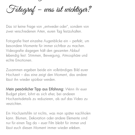
Fotograf – was ist wichtiger?
Das ist keine Frage von „entweder oder“, sondern von
zwei verschiedenen Arten, euren Tag festzuhalten.
Fotografie friert einzelne Augenblicke ein – perfekt, um
besondere Momente für immer sichtbar zu machen.
Videografie dagegen hält den gesamten Ablauf
lebendig fest: Stimmen, Bewegung, Atmosphäre und
echte Emotionen.
Zusammen ergeben beide ein vollständiges Bild eurer
Hochzeit – das eine zeigt den Moment, das andere
lässt ihn wieder spürbar werden.
Mein persönlicher Tipp aus Erfahrung:
Wenn ihr euer
Budget plant, lohnt es sich eher, bei anderen
Hochzeitsdetails zu reduzieren, als auf das Video zu
verzichten.
Ein Hochzeitsfilm ist nichts, was man später nachholen
kann. Blumen, Dekoration oder andere Elemente sind
nur für einen Tag da – euer Film bleibt für immer und
lässt euch diesen Moment immer wieder erleben.