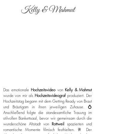
Kelly & Mahmut
Das emotionale
Hochzeitsvideo
von
Kelly & Mahmut
wurde von mir als
Hochzeitsvideograf
produziert. Der
Hochzeitstag begann mit dem Getting Ready von Braut
und Bräutigam in ihren jeweiligen Zuhause. 💍
Anschließend folgte die standesamtliche Trauung im
stilvollen Bankettsaal, bevor wir gemeinsam durch die
wunderschöne Altstadt von
Rottweil
spazierten und
romantische Momente filmisch festhielten. 🥂 Der