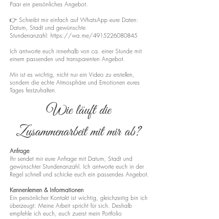
Paar ein persönliches Angebot.
👉 Schreibt mir einfach auf WhatsApp eure Daten:
Datum, Stadt und gewünschte
Stundenanzahl:
https://wa.me/4915226080845
Ich antworte euch innerhalb von ca. einer Stunde mit
einem passenden und transparenten Angebot.
Mir ist es wichtig, nicht nur ein Video zu erstellen,
sondern die echte Atmosphäre und Emotionen eures
Tages festzuhalten.
Wie läuft die
Zusammenarbeit mit mir ab?
Anfrage
Ihr sendet mir eure Anfrage mit Datum, Stadt und
gewünschter Stundenanzahl. Ich antworte euch in der
Regel schnell und schicke euch ein passendes Angebot.
Kennenlernen & Informationen
Ein persönlicher Kontakt ist wichtig, gleichzeitig bin ich
überzeugt: Meine Arbeit spricht für sich. Deshalb
empfehle ich euch, euch zuerst mein Portfolio