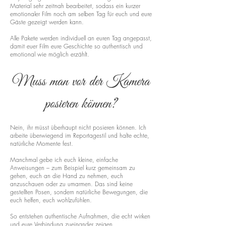
Material sehr zeitnah bearbeitet, sodass ein kurzer
emotionaler Film noch am selben Tag für euch und eure
Gäste gezeigt werden kann.
Alle Pakete werden individuell an euren Tag angepasst,
damit euer Film eure Geschichte so authentisch und
emotional wie möglich erzählt.
Muss man vor der Kamera
posieren können?
Nein, ihr müsst überhaupt nicht posieren können. Ich
arbeite überwiegend im Reportagestil und halte echte,
natürliche Momente fest.
Manchmal gebe ich euch kleine, einfache
Anweisungen – zum Beispiel kurz gemeinsam zu
gehen, euch an die Hand zu nehmen, euch
anzuschauen oder zu umarmen. Das sind keine
gestellten Posen, sondern natürliche Bewegungen, die
euch helfen, euch wohlzufühlen.
So entstehen authentische Aufnahmen, die echt wirken
und eure Verbindung zueinander zeigen