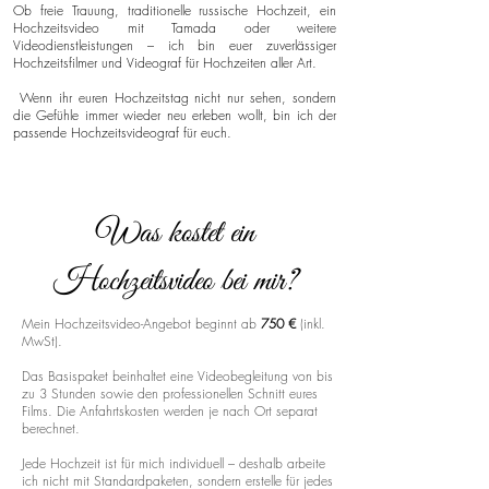
Ob freie Trauung, traditionelle russische Hochzeit, ein
Hochzeitsvideo mit Tamada oder weitere
Videodienstleistungen – ich bin euer zuverlässiger
Hochzeitsfilmer und Videograf für Hochzeiten aller Art.
Wenn ihr euren Hochzeitstag nicht nur sehen, sondern
die Gefühle immer wieder neu erleben wollt, bin ich der
passende Hochzeitsvideograf für euch.
Was kostet ein
Hochzeitsvideo bei mir?
Mein Hochzeitsvideo-Angebot beginnt ab
750 €
(inkl.
MwSt).
Das Basispaket beinhaltet eine Videobegleitung von bis
zu 3 Stunden sowie den professionellen Schnitt eures
Films. Die Anfahrtskosten werden je nach Ort separat
berechnet.
Jede Hochzeit ist für mich individuell – deshalb arbeite
ich nicht mit Standardpaketen, sondern erstelle für jedes