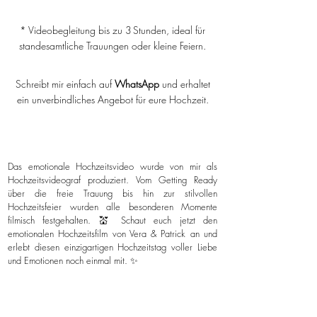
* Videobegleitung bis zu 3 Stunden, ideal für
standesamtliche Trauungen oder kleine Feiern.
Schreibt mir einfach auf
WhatsApp
und erhaltet
ein unverbindliches Angebot für eure Hochzeit.
Das emotionale Hochzeitsvideo wurde von mir als
Hochzeitsvideograf produziert. Vom Getting Ready
über die freie Trauung bis hin zur stilvollen
Hochzeitsfeier wurden alle besonderen Momente
filmisch festgehalten. 💒 Schaut euch jetzt den
emotionalen Hochzeitsfilm von Vera & Patrick an und
erlebt diesen einzigartigen Hochzeitstag voller Liebe
und Emotionen noch einmal mit. ✨