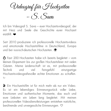
Videograf für Hochzeiten
– S. Sava
Ich bin Videograf S. Sava – euer Hochzeitsvideograf, der
mit Herz und Seele die Geschichte eurer Hochzeit
erzählt. ❤️
Seit 2010 produziere ich professionelle Hochzeitsvideos
und emotionale Hochzeitsfilme in Deutschland, Europa
und bei russisch-deutschen Hochzeiten. 🌍
💍 Fast 200 Hochzeiten habe ich bereits begleitet – vom
kleinen Elopement bis zur großen Hochzeitsfeier mit vielen
Gästen. Meine Leidenschaft ist es, mit professioneller
Technik und viel Feingefühl einzigartige
Hochzeitsvideografievoller echter Emotionen zu schaffen.
✨
🎬 Ein Hochzeitsfilm ist für mich mehr als nur ein Video.
Es ist ein lebendiges Erinnerungsstück voller Liebe,
Emotionen und authentischer Momente, das euch und
eure Liebsten ein Leben lang begleitet. Mit meinen
professionellen Videodienstleistungen entstehen natürliche,
berührende und unvergessliche Erinnerungen. 🤍