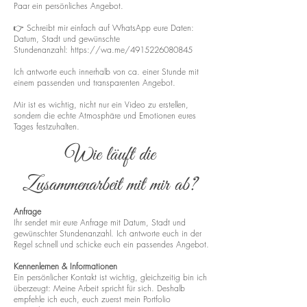
Paar ein persönliches Angebot.
👉 Schreibt mir einfach auf WhatsApp eure Daten:
Datum, Stadt und gewünschte
Stundenanzahl:
https://wa.me/4915226080845
Ich antworte euch innerhalb von ca. einer Stunde mit
einem passenden und transparenten Angebot.
Mir ist es wichtig, nicht nur ein Video zu erstellen,
sondern die echte Atmosphäre und Emotionen eures
Tages festzuhalten.
Wie läuft die
Zusammenarbeit mit mir ab?
Anfrage
Ihr sendet mir eure Anfrage mit Datum, Stadt und
gewünschter Stundenanzahl. Ich antworte euch in der
Regel schnell und schicke euch ein passendes Angebot.
Kennenlernen & Informationen
Ein persönlicher Kontakt ist wichtig, gleichzeitig bin ich
überzeugt: Meine Arbeit spricht für sich. Deshalb
empfehle ich euch, euch zuerst mein Portfolio