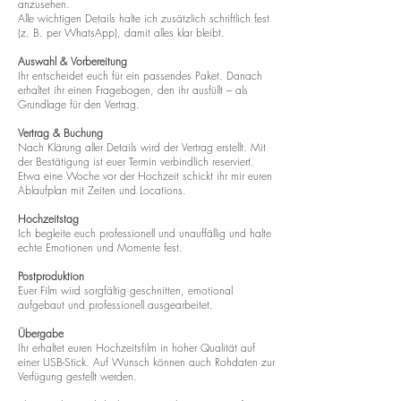
anzusehen.
Alle wichtigen Details halte ich zusätzlich schriftlich fest
(z. B. per WhatsApp), damit alles klar bleibt.
Auswahl & Vorbereitung
Ihr entscheidet euch für ein passendes Paket. Danach
erhaltet ihr einen Fragebogen, den ihr ausfüllt – als
Grundlage für den Vertrag.
Vertrag & Buchung
Nach Klärung aller Details wird der Vertrag erstellt. Mit
der Bestätigung ist euer Termin verbindlich reserviert.
Etwa eine Woche vor der Hochzeit schickt ihr mir euren
Ablaufplan mit Zeiten und Locations.
Hochzeitstag
Ich begleite euch professionell und unauffällig und halte
echte Emotionen und Momente fest.
Postproduktion
Euer Film wird sorgfältig geschnitten, emotional
aufgebaut und professionell ausgearbeitet.
Übergabe
Ihr erhaltet euren Hochzeitsfilm in hoher Qualität auf
einer USB-Stick. Auf Wunsch können auch Rohdaten zur
Verfügung gestellt werden.