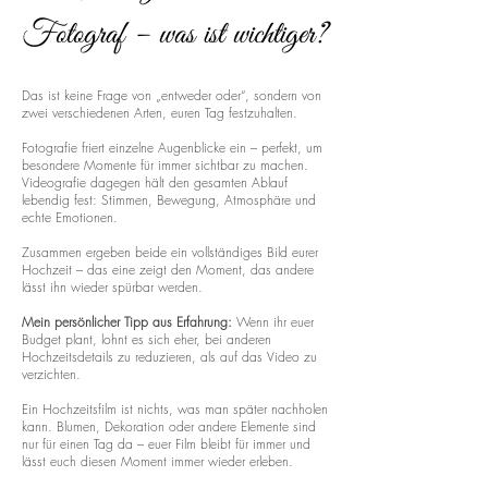
Fotograf – was ist wichtiger?
Das ist keine Frage von „entweder oder“, sondern von
zwei verschiedenen Arten, euren Tag festzuhalten.
Fotografie friert einzelne Augenblicke ein – perfekt, um
besondere Momente für immer sichtbar zu machen.
Videografie dagegen hält den gesamten Ablauf
lebendig fest: Stimmen, Bewegung, Atmosphäre und
echte Emotionen.
Zusammen ergeben beide ein vollständiges Bild eurer
Hochzeit – das eine zeigt den Moment, das andere
lässt ihn wieder spürbar werden.
Mein persönlicher Tipp aus Erfahrung:
Wenn ihr euer
Budget plant, lohnt es sich eher, bei anderen
Hochzeitsdetails zu reduzieren, als auf das Video zu
verzichten.
Ein Hochzeitsfilm ist nichts, was man später nachholen
kann. Blumen, Dekoration oder andere Elemente sind
nur für einen Tag da – euer Film bleibt für immer und
lässt euch diesen Moment immer wieder erleben.