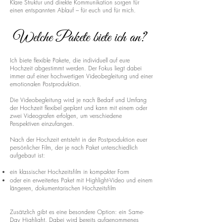
Klare Struktur und direkte Kommunikation sorgen für
einen entspannten Ablauf – für euch und für mich.
Welche Pakete biete ich an?
Ich biete flexible Pakete, die individuell auf eure
Hochzeit abgestimmt werden. Der Fokus liegt dabei
immer auf einer hochwertigen Videobegleitung und einer
emotionalen Postproduktion.
Die Videobegleitung wird je nach Bedarf und Umfang
der Hochzeit flexibel geplant und kann mit einem oder
zwei Videografen erfolgen, um verschiedene
Perspektiven einzufangen.
Nach der Hochzeit entsteht in der Postproduktion euer
persönlicher Film, der je nach Paket unterschiedlich
aufgebaut ist:
ein klassischer Hochzeitsfilm in kompakter Form
oder ein erweitertes Paket mit Highlight-Video und einem
längeren, dokumentarischen Hochzeitsfilm
Zusätzlich gibt es eine besondere Option: ein Same-
Day Highlight. Dabei wird bereits aufgenommenes