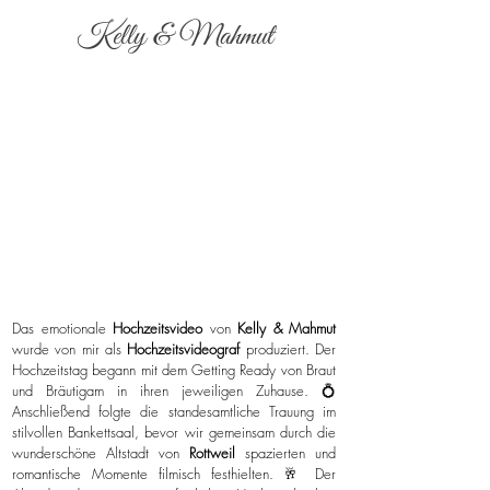
Kelly & Mahmut
Das emotionale
Hochzeitsvideo
von
Kelly & Mahmut
wurde von mir als
Hochzeitsvideograf
produziert. Der
Hochzeitstag begann mit dem Getting Ready von Braut
und Bräutigam in ihren jeweiligen Zuhause. 💍
Anschließend folgte die standesamtliche Trauung im
stilvollen Bankettsaal, bevor wir gemeinsam durch die
wunderschöne Altstadt von
Rottweil
spazierten und
romantische Momente filmisch festhielten. 🥂 Der