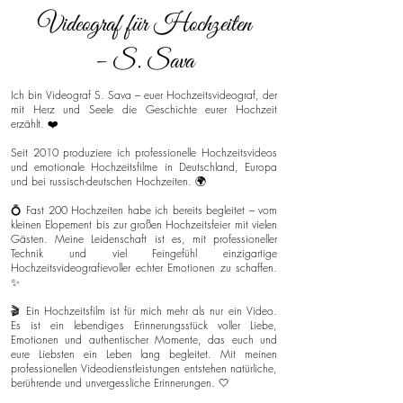
Videograf für Hochzeiten
– S. Sava
Ich bin Videograf S. Sava – euer Hochzeitsvideograf, der
mit Herz und Seele die Geschichte eurer Hochzeit
erzählt. ❤️
Seit 2010 produziere ich professionelle Hochzeitsvideos
und emotionale Hochzeitsfilme in Deutschland, Europa
und bei russisch-deutschen Hochzeiten. 🌍
💍 Fast 200 Hochzeiten habe ich bereits begleitet – vom
kleinen Elopement bis zur großen Hochzeitsfeier mit vielen
Gästen. Meine Leidenschaft ist es, mit professioneller
Technik und viel Feingefühl einzigartige
Hochzeitsvideografievoller echter Emotionen zu schaffen.
✨
🎬 Ein Hochzeitsfilm ist für mich mehr als nur ein Video.
Es ist ein lebendiges Erinnerungsstück voller Liebe,
Emotionen und authentischer Momente, das euch und
eure Liebsten ein Leben lang begleitet. Mit meinen
professionellen Videodienstleistungen entstehen natürliche,
berührende und unvergessliche Erinnerungen. 🤍