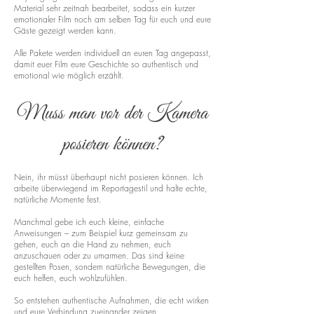
Material sehr zeitnah bearbeitet, sodass ein kurzer
emotionaler Film noch am selben Tag für euch und eure
Gäste gezeigt werden kann.
Alle Pakete werden individuell an euren Tag angepasst,
damit euer Film eure Geschichte so authentisch und
emotional wie möglich erzählt.
Muss man vor der Kamera
posieren können?
Nein, ihr müsst überhaupt nicht posieren können. Ich
arbeite überwiegend im Reportagestil und halte echte,
natürliche Momente fest.
Manchmal gebe ich euch kleine, einfache
Anweisungen – zum Beispiel kurz gemeinsam zu
gehen, euch an die Hand zu nehmen, euch
anzuschauen oder zu umarmen. Das sind keine
gestellten Posen, sondern natürliche Bewegungen, die
euch helfen, euch wohlzufühlen.
So entstehen authentische Aufnahmen, die echt wirken
und eure Verbindung zueinander zeigen