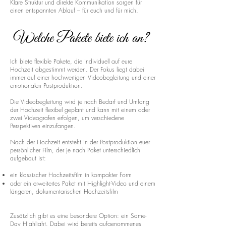
Klare Struktur und direkte Kommunikation sorgen für
einen entspannten Ablauf – für euch und für mich.
Welche Pakete biete ich an?
Ich biete flexible Pakete, die individuell auf eure
Hochzeit abgestimmt werden. Der Fokus liegt dabei
immer auf einer hochwertigen Videobegleitung und einer
emotionalen Postproduktion.
Die Videobegleitung wird je nach Bedarf und Umfang
der Hochzeit flexibel geplant und kann mit einem oder
zwei Videografen erfolgen, um verschiedene
Perspektiven einzufangen.
Nach der Hochzeit entsteht in der Postproduktion euer
persönlicher Film, der je nach Paket unterschiedlich
aufgebaut ist:
ein klassischer Hochzeitsfilm in kompakter Form
oder ein erweitertes Paket mit Highlight-Video und einem
längeren, dokumentarischen Hochzeitsfilm
Zusätzlich gibt es eine besondere Option: ein Same-
Day Highlight. Dabei wird bereits aufgenommenes