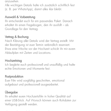
anzusehen.
Alle wichtigen Details halte ich zusätzlich schriftlich fest
(z. B. per WhatsApp), damit alles klar bleibt.
Auswahl & Vorbereitung
Ihr entscheidet euch für ein passendes Paket. Danach
erhaltet ihr einen Fragebogen, den ihr ausfüllt – als
Grundlage für den Vertrag.
Vertrag & Buchung
Nach Klärung aller Details wird der Vertrag erstellt. Mit
der Bestätigung ist euer Termin verbindlich reserviert.
Etwa eine Woche vor der Hochzeit schickt ihr mir euren
Ablaufplan mit Zeiten und Locations.
Hochzeitstag
Ich begleite euch professionell und unauffällig und halte
echte Emotionen und Momente fest.
Postproduktion
Euer Film wird sorgfältig geschnitten, emotional
aufgebaut und professionell ausgearbeitet.
Übergabe
Ihr erhaltet euren Hochzeitsfilm in hoher Qualität auf
einer USB-Stick. Auf Wunsch können auch Rohdaten zur
Verfügung gestellt werden.