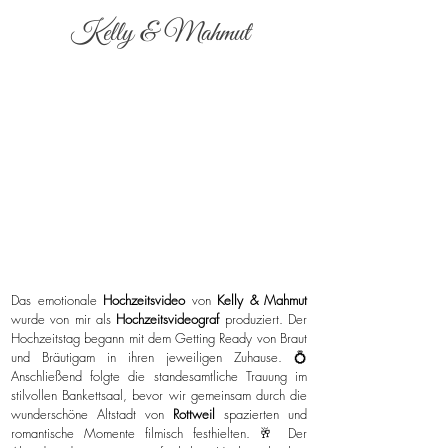
Kelly & Mahmut
Das emotionale
Hochzeitsvideo
von
Kelly & Mahmut
wurde von mir als
Hochzeitsvideograf
produziert. Der
Hochzeitstag begann mit dem Getting Ready von Braut
und Bräutigam in ihren jeweiligen Zuhause. 💍
Anschließend folgte die standesamtliche Trauung im
stilvollen Bankettsaal, bevor wir gemeinsam durch die
wunderschöne Altstadt von
Rottweil
spazierten und
romantische Momente filmisch festhielten. 🥂 Der