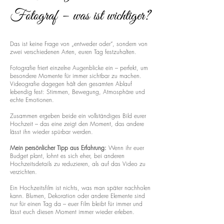
Fotograf – was ist wichtiger?
Das ist keine Frage von „entweder oder“, sondern von
zwei verschiedenen Arten, euren Tag festzuhalten.
Fotografie friert einzelne Augenblicke ein – perfekt, um
besondere Momente für immer sichtbar zu machen.
Videografie dagegen hält den gesamten Ablauf
lebendig fest: Stimmen, Bewegung, Atmosphäre und
echte Emotionen.
Zusammen ergeben beide ein vollständiges Bild eurer
Hochzeit – das eine zeigt den Moment, das andere
lässt ihn wieder spürbar werden.
Mein persönlicher Tipp aus Erfahrung:
Wenn ihr euer
Budget plant, lohnt es sich eher, bei anderen
Hochzeitsdetails zu reduzieren, als auf das Video zu
verzichten.
Ein Hochzeitsfilm ist nichts, was man später nachholen
kann. Blumen, Dekoration oder andere Elemente sind
nur für einen Tag da – euer Film bleibt für immer und
lässt euch diesen Moment immer wieder erleben.