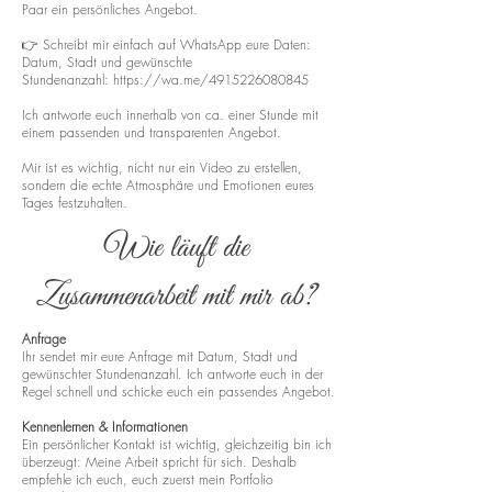
Paar ein persönliches Angebot.
👉 Schreibt mir einfach auf WhatsApp eure Daten:
Datum, Stadt und gewünschte
Stundenanzahl:
https://wa.me/4915226080845
Ich antworte euch innerhalb von ca. einer Stunde mit
einem passenden und transparenten Angebot.
Mir ist es wichtig, nicht nur ein Video zu erstellen,
sondern die echte Atmosphäre und Emotionen eures
Tages festzuhalten.
Wie läuft die
Zusammenarbeit mit mir ab?
Anfrage
Ihr sendet mir eure Anfrage mit Datum, Stadt und
gewünschter Stundenanzahl. Ich antworte euch in der
Regel schnell und schicke euch ein passendes Angebot.
Kennenlernen & Informationen
Ein persönlicher Kontakt ist wichtig, gleichzeitig bin ich
überzeugt: Meine Arbeit spricht für sich. Deshalb
empfehle ich euch, euch zuerst mein Portfolio