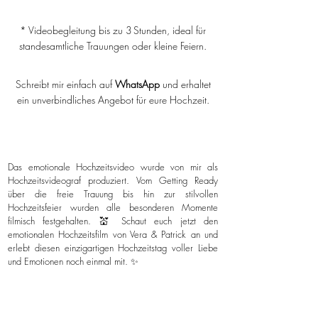
* Videobegleitung bis zu 3 Stunden, ideal für
standesamtliche Trauungen oder kleine Feiern.
Schreibt mir einfach auf
WhatsApp
und erhaltet
ein unverbindliches Angebot für eure Hochzeit.
Das emotionale Hochzeitsvideo wurde von mir als
Hochzeitsvideograf produziert. Vom Getting Ready
über die freie Trauung bis hin zur stilvollen
Hochzeitsfeier wurden alle besonderen Momente
filmisch festgehalten. 💒 Schaut euch jetzt den
emotionalen Hochzeitsfilm von Vera & Patrick an und
erlebt diesen einzigartigen Hochzeitstag voller Liebe
und Emotionen noch einmal mit. ✨