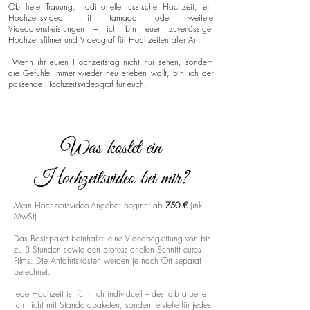
Ob freie Trauung, traditionelle russische Hochzeit, ein
Hochzeitsvideo mit Tamada oder weitere
Videodienstleistungen – ich bin euer zuverlässiger
Hochzeitsfilmer und Videograf für Hochzeiten aller Art.
Wenn ihr euren Hochzeitstag nicht nur sehen, sondern
die Gefühle immer wieder neu erleben wollt, bin ich der
passende Hochzeitsvideograf für euch.
Was kostet ein
Hochzeitsvideo bei mir?
Mein Hochzeitsvideo-Angebot beginnt ab
750 €
(inkl.
MwSt).
Das Basispaket beinhaltet eine Videobegleitung von bis
zu 3 Stunden sowie den professionellen Schnitt eures
Films. Die Anfahrtskosten werden je nach Ort separat
berechnet.
Jede Hochzeit ist für mich individuell – deshalb arbeite
ich nicht mit Standardpaketen, sondern erstelle für jedes