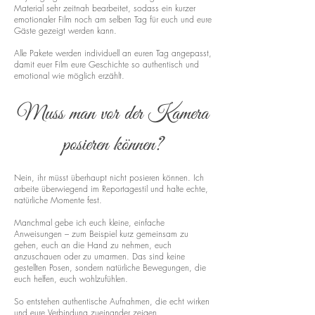
Material sehr zeitnah bearbeitet, sodass ein kurzer
emotionaler Film noch am selben Tag für euch und eure
Gäste gezeigt werden kann.
Alle Pakete werden individuell an euren Tag angepasst,
damit euer Film eure Geschichte so authentisch und
emotional wie möglich erzählt.
Muss man vor der Kamera
posieren können?
Nein, ihr müsst überhaupt nicht posieren können. Ich
arbeite überwiegend im Reportagestil und halte echte,
natürliche Momente fest.
Manchmal gebe ich euch kleine, einfache
Anweisungen – zum Beispiel kurz gemeinsam zu
gehen, euch an die Hand zu nehmen, euch
anzuschauen oder zu umarmen. Das sind keine
gestellten Posen, sondern natürliche Bewegungen, die
euch helfen, euch wohlzufühlen.
So entstehen authentische Aufnahmen, die echt wirken
und eure Verbindung zueinander zeigen