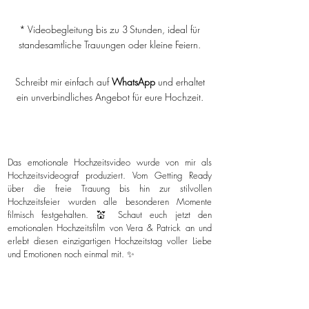
* Videobegleitung bis zu 3 Stunden, ideal für
standesamtliche Trauungen oder kleine Feiern.
Schreibt mir einfach auf
WhatsApp
und erhaltet
ein unverbindliches Angebot für eure Hochzeit.
Das emotionale Hochzeitsvideo wurde von mir als
Hochzeitsvideograf produziert. Vom Getting Ready
über die freie Trauung bis hin zur stilvollen
Hochzeitsfeier wurden alle besonderen Momente
filmisch festgehalten. 💒 Schaut euch jetzt den
emotionalen Hochzeitsfilm von Vera & Patrick an und
erlebt diesen einzigartigen Hochzeitstag voller Liebe
und Emotionen noch einmal mit. ✨