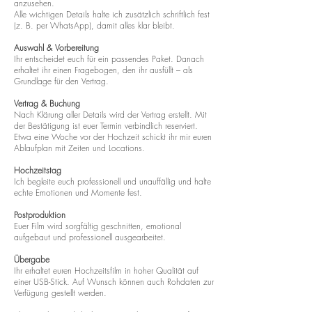
anzusehen.
Alle wichtigen Details halte ich zusätzlich schriftlich fest
(z. B. per WhatsApp), damit alles klar bleibt.
Auswahl & Vorbereitung
Ihr entscheidet euch für ein passendes Paket. Danach
erhaltet ihr einen Fragebogen, den ihr ausfüllt – als
Grundlage für den Vertrag.
Vertrag & Buchung
Nach Klärung aller Details wird der Vertrag erstellt. Mit
der Bestätigung ist euer Termin verbindlich reserviert.
Etwa eine Woche vor der Hochzeit schickt ihr mir euren
Ablaufplan mit Zeiten und Locations.
Hochzeitstag
Ich begleite euch professionell und unauffällig und halte
echte Emotionen und Momente fest.
Postproduktion
Euer Film wird sorgfältig geschnitten, emotional
aufgebaut und professionell ausgearbeitet.
Übergabe
Ihr erhaltet euren Hochzeitsfilm in hoher Qualität auf
einer USB-Stick. Auf Wunsch können auch Rohdaten zur
Verfügung gestellt werden.