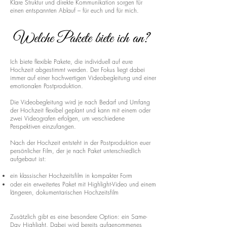
Klare Struktur und direkte Kommunikation sorgen für
einen entspannten Ablauf – für euch und für mich.
Welche Pakete biete ich an?
Ich biete flexible Pakete, die individuell auf eure
Hochzeit abgestimmt werden. Der Fokus liegt dabei
immer auf einer hochwertigen Videobegleitung und einer
emotionalen Postproduktion.
Die Videobegleitung wird je nach Bedarf und Umfang
der Hochzeit flexibel geplant und kann mit einem oder
zwei Videografen erfolgen, um verschiedene
Perspektiven einzufangen.
Nach der Hochzeit entsteht in der Postproduktion euer
persönlicher Film, der je nach Paket unterschiedlich
aufgebaut ist:
ein klassischer Hochzeitsfilm in kompakter Form
oder ein erweitertes Paket mit Highlight-Video und einem
längeren, dokumentarischen Hochzeitsfilm
Zusätzlich gibt es eine besondere Option: ein Same-
Day Highlight. Dabei wird bereits aufgenommenes