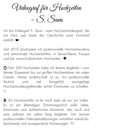
Videograf für Hochzeiten
– S. Sava
Ich bin Videograf S. Sava – euer Hochzeitsvideograf, der
mit Herz und Seele die Geschichte eurer Hochzeit
erzählt. ❤️
Seit 2010 produziere ich professionelle Hochzeitsvideos
und emotionale Hochzeitsfilme in Deutschland, Europa
und bei russisch-deutschen Hochzeiten. 🌍
💍 Fast 200 Hochzeiten habe ich bereits begleitet – vom
kleinen Elopement bis zur großen Hochzeitsfeier mit vielen
Gästen. Meine Leidenschaft ist es, mit professioneller
Technik und viel Feingefühl einzigartige
Hochzeitsvideografievoller echter Emotionen zu schaffen.
✨
🎬 Ein Hochzeitsfilm ist für mich mehr als nur ein Video.
Es ist ein lebendiges Erinnerungsstück voller Liebe,
Emotionen und authentischer Momente, das euch und
eure Liebsten ein Leben lang begleitet. Mit meinen
professionellen Videodienstleistungen entstehen natürliche,
berührende und unvergessliche Erinnerungen. 🤍