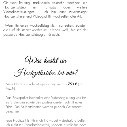
Ob freie Trauung, traditionelle russische Hochzeit, ein
Hochzeitsvideo mit Tamada oder weitere
Videodienstleistungen – ich bin euer zuverlässiger
Hochzeitsfilmer und Videograf für Hochzeiten aller Art.
Wenn ihr euren Hochzeitstag nicht nur sehen, sondern
die Gefühle immer wieder neu erleben wollt, bin ich der
passende Hochzeitsvideograf für euch.
Was kostet ein
Hochzeitsvideo bei mir?
Mein Hochzeitsvideo-Angebot beginnt ab
750 €
(inkl.
MwSt).
Das Basispaket beinhaltet eine Videobegleitung von bis
zu 3 Stunden sowie den professionellen Schnitt eures
Films. Die Anfahrtskosten werden je nach Ort separat
berechnet.
Jede Hochzeit ist für mich individuell – deshalb arbeite
ich nicht mit Standardpaketen, sondern erstelle für jedes