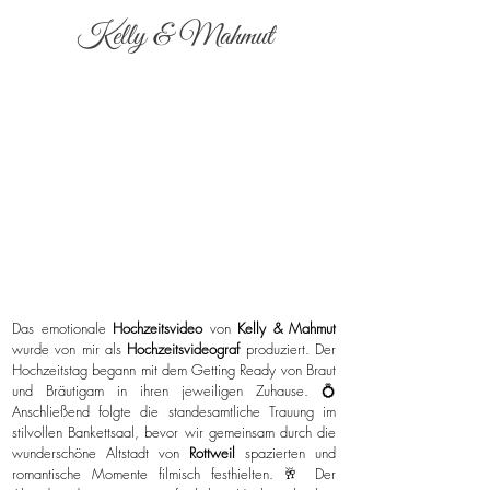
Kelly & Mahmut
Das emotionale
Hochzeitsvideo
von
Kelly & Mahmut
wurde von mir als
Hochzeitsvideograf
produziert. Der
Hochzeitstag begann mit dem Getting Ready von Braut
und Bräutigam in ihren jeweiligen Zuhause. 💍
Anschließend folgte die standesamtliche Trauung im
stilvollen Bankettsaal, bevor wir gemeinsam durch die
wunderschöne Altstadt von
Rottweil
spazierten und
romantische Momente filmisch festhielten. 🥂 Der