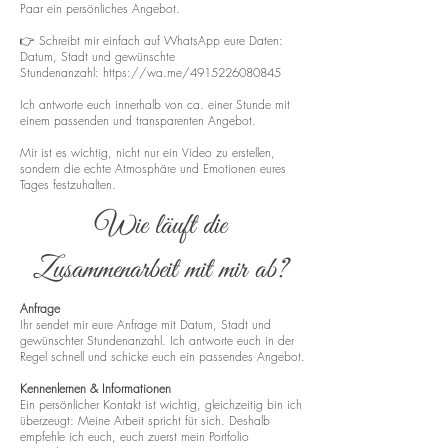
Paar ein persönliches Angebot.
👉 Schreibt mir einfach auf WhatsApp eure Daten:
Datum, Stadt und gewünschte
Stundenanzahl:
https://wa.me/4915226080845
Ich antworte euch innerhalb von ca. einer Stunde mit
einem passenden und transparenten Angebot.
Mir ist es wichtig, nicht nur ein Video zu erstellen,
sondern die echte Atmosphäre und Emotionen eures
Tages festzuhalten.
Wie läuft die
Zusammenarbeit mit mir ab?
Anfrage
Ihr sendet mir eure Anfrage mit Datum, Stadt und
gewünschter Stundenanzahl. Ich antworte euch in der
Regel schnell und schicke euch ein passendes Angebot.
Kennenlernen & Informationen
Ein persönlicher Kontakt ist wichtig, gleichzeitig bin ich
überzeugt: Meine Arbeit spricht für sich. Deshalb
empfehle ich euch, euch zuerst mein Portfolio