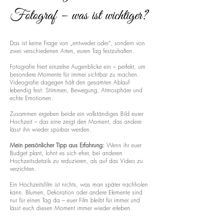
Fotograf – was ist wichtiger?
Das ist keine Frage von „entweder oder“, sondern von
zwei verschiedenen Arten, euren Tag festzuhalten.
Fotografie friert einzelne Augenblicke ein – perfekt, um
besondere Momente für immer sichtbar zu machen.
Videografie dagegen hält den gesamten Ablauf
lebendig fest: Stimmen, Bewegung, Atmosphäre und
echte Emotionen.
Zusammen ergeben beide ein vollständiges Bild eurer
Hochzeit – das eine zeigt den Moment, das andere
lässt ihn wieder spürbar werden.
Mein persönlicher Tipp aus Erfahrung:
Wenn ihr euer
Budget plant, lohnt es sich eher, bei anderen
Hochzeitsdetails zu reduzieren, als auf das Video zu
verzichten.
Ein Hochzeitsfilm ist nichts, was man später nachholen
kann. Blumen, Dekoration oder andere Elemente sind
nur für einen Tag da – euer Film bleibt für immer und
lässt euch diesen Moment immer wieder erleben.