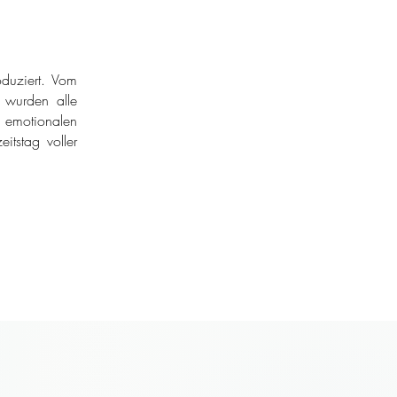
duziert. Vom
r wurden alle
 emotionalen
itstag voller