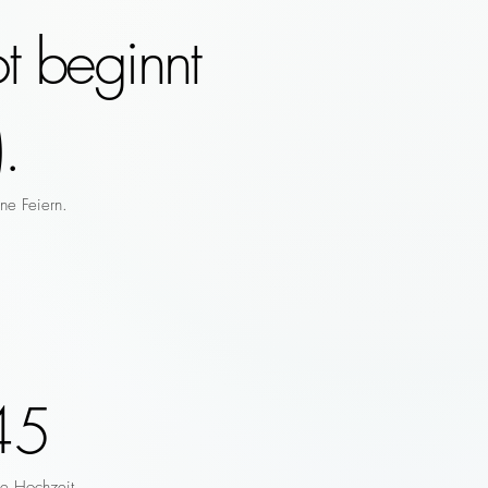
t beginnt
.
ne Feiern.
45
re Hochzeit.