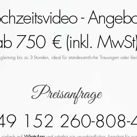
hzeitsvideo - Angebo
ab 750 € (inkl. MwSt)
leitung bis zu 3 Stunden, ideal für standesamtliche Trauungen oder klei
Preisanfrage
49 152 260-808-
r einfach auf
WhatsApp
und erhaltet ein unverbindliches Angebot für eu