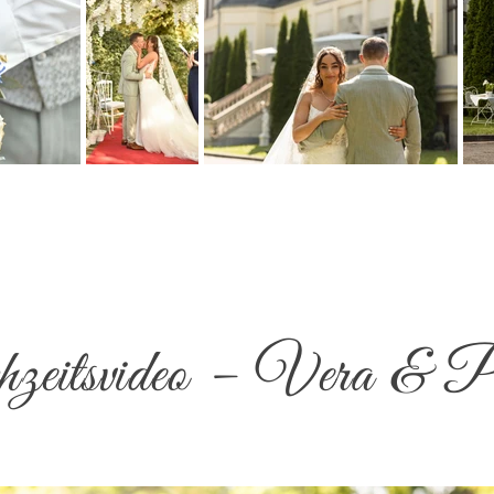
eitsvideo – Vera & P