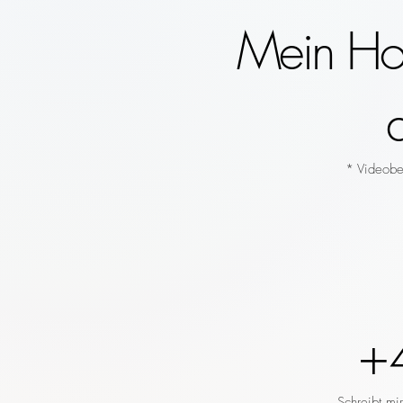
Mein Hoc
* Videobeg
+
Schreibt mi