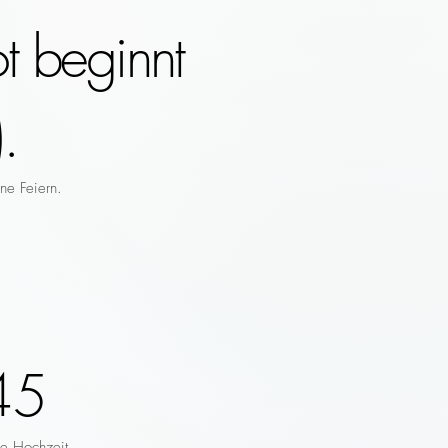
t beginnt
.
ne Feiern.
45
re Hochzeit.