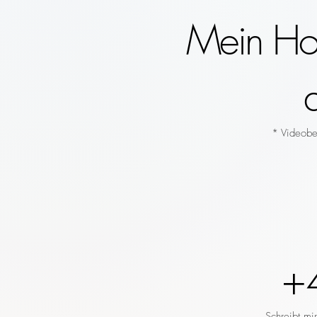
Mein Hoc
* Videobeg
+
Schreibt mi