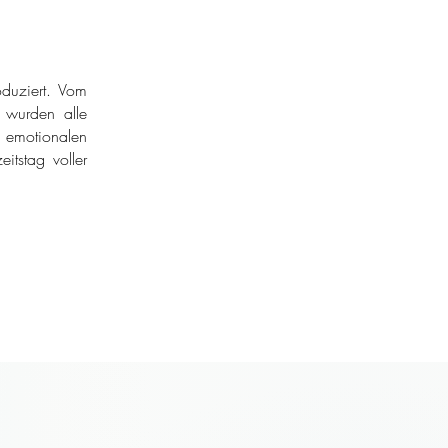
duziert. Vom
r wurden alle
 emotionalen
itstag voller