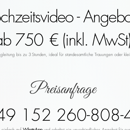
hzeitsvideo - Angebo
ab 750 € (inkl. MwSt)
leitung bis zu 3 Stunden, ideal für standesamtliche Trauungen oder klei
Preisanfrage
49 152 260-808-
r einfach auf
WhatsApp
und erhaltet ein unverbindliches Angebot für eu