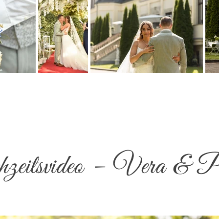
eitsvideo – Vera & P