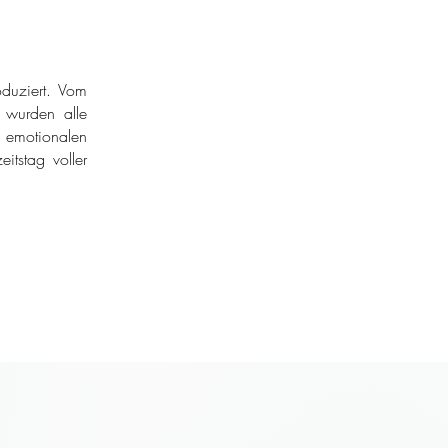
duziert. Vom
r wurden alle
 emotionalen
itstag voller