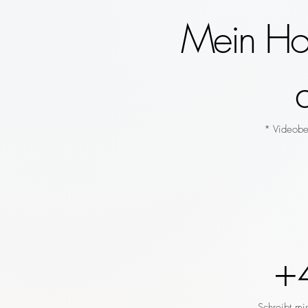
Mein Hoc
* Videobeg
+
Schreibt mi