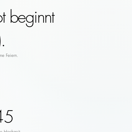
t beginnt
.
ne Feiern.
45
re Hochzeit.