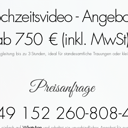
hzeitsvideo - Angebo
ab 750 € (inkl. MwSt)
leitung bis zu 3 Stunden, ideal für standesamtliche Trauungen oder klei
Preisanfrage
49 152 260-808-
r einfach auf
WhatsApp
und erhaltet ein unverbindliches Angebot für eu