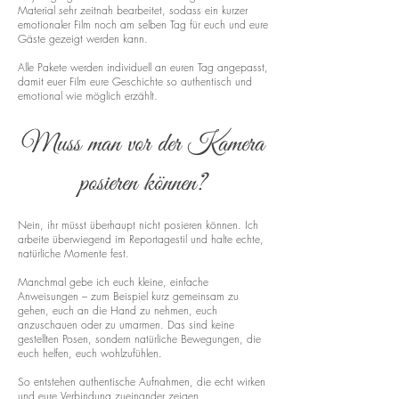
Material sehr zeitnah bearbeitet, sodass ein kurzer
emotionaler Film noch am selben Tag für euch und eure
Gäste gezeigt werden kann.
Alle Pakete werden individuell an euren Tag angepasst,
damit euer Film eure Geschichte so authentisch und
emotional wie möglich erzählt.
Muss man vor der Kamera
posieren können?
Nein, ihr müsst überhaupt nicht posieren können. Ich
arbeite überwiegend im Reportagestil und halte echte,
natürliche Momente fest.
Manchmal gebe ich euch kleine, einfache
Anweisungen – zum Beispiel kurz gemeinsam zu
gehen, euch an die Hand zu nehmen, euch
anzuschauen oder zu umarmen. Das sind keine
gestellten Posen, sondern natürliche Bewegungen, die
euch helfen, euch wohlzufühlen.
So entstehen authentische Aufnahmen, die echt wirken
und eure Verbindung zueinander zeigen