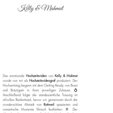
Kelly & Mahmut
Das emotionale
Hochzeitsvideo
von
Kelly & Mahmut
wurde von mir als
Hochzeitsvideograf
produziert. Der
Hochzeitstag begann mit dem Getting Ready von Braut
und Bräutigam in ihren jeweiligen Zuhause. 💍
Anschließend folgte die standesamtliche Trauung im
stilvollen Bankettsaal, bevor wir gemeinsam durch die
wunderschöne Altstadt von
Rottweil
spazierten und
romantische Momente filmisch festhielten. 🥂 Der