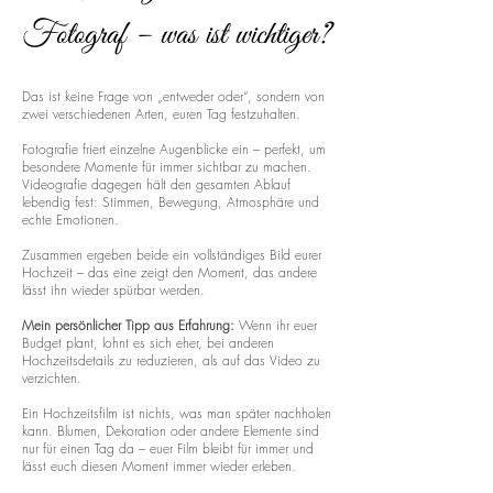
Fotograf – was ist wichtiger?
Das ist keine Frage von „entweder oder“, sondern von
zwei verschiedenen Arten, euren Tag festzuhalten.
Fotografie friert einzelne Augenblicke ein – perfekt, um
besondere Momente für immer sichtbar zu machen.
Videografie dagegen hält den gesamten Ablauf
lebendig fest: Stimmen, Bewegung, Atmosphäre und
echte Emotionen.
Zusammen ergeben beide ein vollständiges Bild eurer
Hochzeit – das eine zeigt den Moment, das andere
lässt ihn wieder spürbar werden.
Mein persönlicher Tipp aus Erfahrung:
Wenn ihr euer
Budget plant, lohnt es sich eher, bei anderen
Hochzeitsdetails zu reduzieren, als auf das Video zu
verzichten.
Ein Hochzeitsfilm ist nichts, was man später nachholen
kann. Blumen, Dekoration oder andere Elemente sind
nur für einen Tag da – euer Film bleibt für immer und
lässt euch diesen Moment immer wieder erleben.