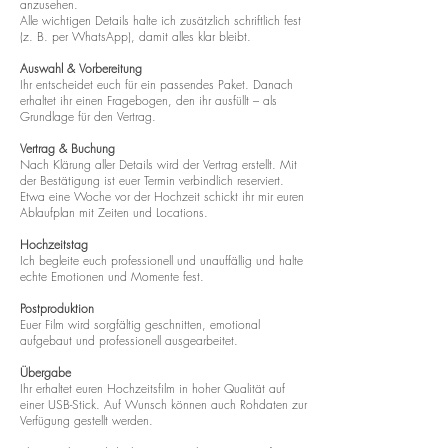
anzusehen.
Alle wichtigen Details halte ich zusätzlich schriftlich fest
(z. B. per WhatsApp), damit alles klar bleibt.
Auswahl & Vorbereitung
Ihr entscheidet euch für ein passendes Paket. Danach
erhaltet ihr einen Fragebogen, den ihr ausfüllt – als
Grundlage für den Vertrag.
Vertrag & Buchung
Nach Klärung aller Details wird der Vertrag erstellt. Mit
der Bestätigung ist euer Termin verbindlich reserviert.
Etwa eine Woche vor der Hochzeit schickt ihr mir euren
Ablaufplan mit Zeiten und Locations.
Hochzeitstag
Ich begleite euch professionell und unauffällig und halte
echte Emotionen und Momente fest.
Postproduktion
Euer Film wird sorgfältig geschnitten, emotional
aufgebaut und professionell ausgearbeitet.
Übergabe
Ihr erhaltet euren Hochzeitsfilm in hoher Qualität auf
einer USB-Stick. Auf Wunsch können auch Rohdaten zur
Verfügung gestellt werden.