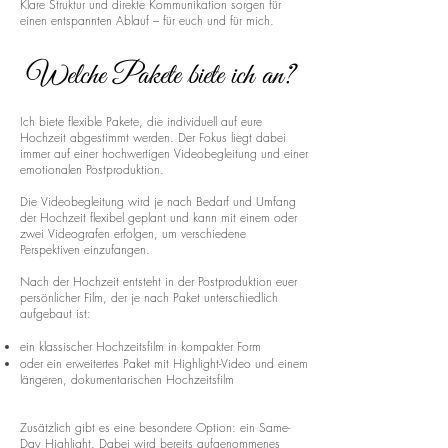
Klare Struktur und direkte Kommunikation sorgen für
einen entspannten Ablauf – für euch und für mich.
Welche Pakete biete ich an?
Ich biete flexible Pakete, die individuell auf eure
Hochzeit abgestimmt werden. Der Fokus liegt dabei
immer auf einer hochwertigen Videobegleitung und einer
emotionalen Postproduktion.
Die Videobegleitung wird je nach Bedarf und Umfang
der Hochzeit flexibel geplant und kann mit einem oder
zwei Videografen erfolgen, um verschiedene
Perspektiven einzufangen.
Nach der Hochzeit entsteht in der Postproduktion euer
persönlicher Film, der je nach Paket unterschiedlich
aufgebaut ist:
ein klassischer Hochzeitsfilm in kompakter Form
oder ein erweitertes Paket mit Highlight-Video und einem
längeren, dokumentarischen Hochzeitsfilm
Zusätzlich gibt es eine besondere Option: ein Same-
Day Highlight. Dabei wird bereits aufgenommenes