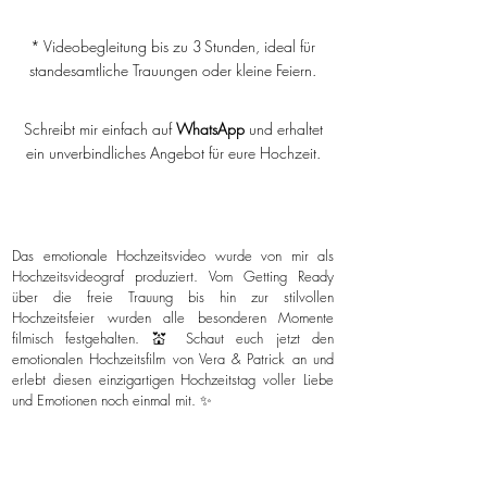
* Videobegleitung bis zu 3 Stunden, ideal für
standesamtliche Trauungen oder kleine Feiern.
Schreibt mir einfach auf
WhatsApp
und erhaltet
ein unverbindliches Angebot für eure Hochzeit.
Das emotionale Hochzeitsvideo wurde von mir als
Hochzeitsvideograf produziert. Vom Getting Ready
über die freie Trauung bis hin zur stilvollen
Hochzeitsfeier wurden alle besonderen Momente
filmisch festgehalten. 💒 Schaut euch jetzt den
emotionalen Hochzeitsfilm von Vera & Patrick an und
erlebt diesen einzigartigen Hochzeitstag voller Liebe
und Emotionen noch einmal mit. ✨