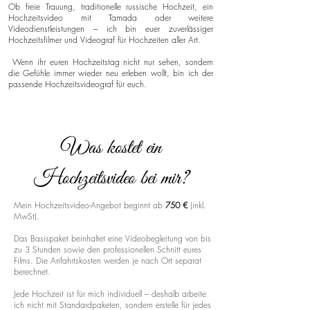
Ob freie Trauung, traditionelle russische Hochzeit, ein
Hochzeitsvideo mit Tamada oder weitere
Videodienstleistungen – ich bin euer zuverlässiger
Hochzeitsfilmer und Videograf für Hochzeiten aller Art.
Wenn ihr euren Hochzeitstag nicht nur sehen, sondern
die Gefühle immer wieder neu erleben wollt, bin ich der
passende Hochzeitsvideograf für euch.
Was kostet ein
Hochzeitsvideo bei mir?
Mein Hochzeitsvideo-Angebot beginnt ab
750 €
(inkl.
MwSt).
Das Basispaket beinhaltet eine Videobegleitung von bis
zu 3 Stunden sowie den professionellen Schnitt eures
Films. Die Anfahrtskosten werden je nach Ort separat
berechnet.
Jede Hochzeit ist für mich individuell – deshalb arbeite
ich nicht mit Standardpaketen, sondern erstelle für jedes