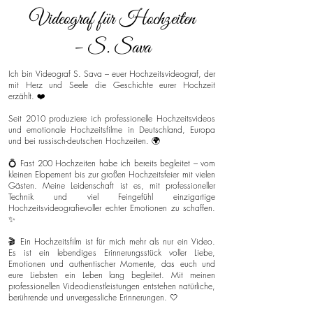
Videograf für Hochzeiten
– S. Sava
Ich bin Videograf S. Sava – euer Hochzeitsvideograf, der
mit Herz und Seele die Geschichte eurer Hochzeit
erzählt. ❤️
Seit 2010 produziere ich professionelle Hochzeitsvideos
und emotionale Hochzeitsfilme in Deutschland, Europa
und bei russisch-deutschen Hochzeiten. 🌍
💍 Fast 200 Hochzeiten habe ich bereits begleitet – vom
kleinen Elopement bis zur großen Hochzeitsfeier mit vielen
Gästen. Meine Leidenschaft ist es, mit professioneller
Technik und viel Feingefühl einzigartige
Hochzeitsvideografievoller echter Emotionen zu schaffen.
✨
🎬 Ein Hochzeitsfilm ist für mich mehr als nur ein Video.
Es ist ein lebendiges Erinnerungsstück voller Liebe,
Emotionen und authentischer Momente, das euch und
eure Liebsten ein Leben lang begleitet. Mit meinen
professionellen Videodienstleistungen entstehen natürliche,
berührende und unvergessliche Erinnerungen. 🤍