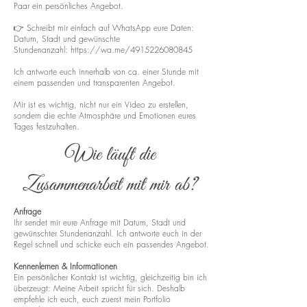
Paar ein persönliches Angebot.
👉 Schreibt mir einfach auf WhatsApp eure Daten:
Datum, Stadt und gewünschte
Stundenanzahl:
https://wa.me/4915226080845
Ich antworte euch innerhalb von ca. einer Stunde mit
einem passenden und transparenten Angebot.
Mir ist es wichtig, nicht nur ein Video zu erstellen,
sondern die echte Atmosphäre und Emotionen eures
Tages festzuhalten.
Wie läuft die
Zusammenarbeit mit mir ab?
Anfrage
Ihr sendet mir eure Anfrage mit Datum, Stadt und
gewünschter Stundenanzahl. Ich antworte euch in der
Regel schnell und schicke euch ein passendes Angebot.
Kennenlernen & Informationen
Ein persönlicher Kontakt ist wichtig, gleichzeitig bin ich
überzeugt: Meine Arbeit spricht für sich. Deshalb
empfehle ich euch, euch zuerst mein Portfolio