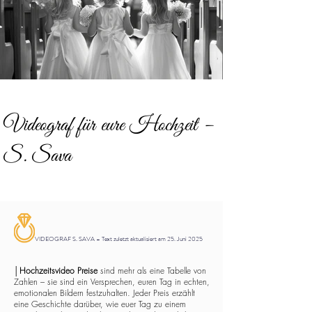
Videograf für eure Hochzeit –
S. Sava
VIDEOGRAF S. SAVA – Text zuletzt aktualisiert am 25. Juni 2025
│
Hochzeitsvideo Preise
sind mehr als eine Tabelle von
Zahlen – sie sind ein Versprechen, euren Tag in echten,
emotionalen Bildern festzuhalten. Jeder Preis erzählt
eine Geschichte darüber, wie euer Tag zu einem