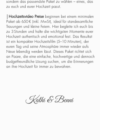
sondern das passendste Paket zu wählen – eines, das
zu euch und eurer Hochzeit passt.
│
Hochzeitsvideo Preise
beginnen bei einem minimalen
Paket ab 650 € (inkl. MwSt), ideal für standesamtliche
Trauungen und kleine Feiern. Hier begleite ich euch bis
zu 3 Stunden und halte die wichtigsten Momente eurer
Hochzeit authentisch und emotional fest. Das Resultat
ist ein kompakter Hochzeitsfilm (5–10 Minuten), der
euren Tag und seine Atmosphäre immer wieder aufs
Neue lebendig werden lässt. Dieses Paket richtet sich
an Paare, die eine einfache, hochwertige und dennoch
budgetfreundliche Lösung suchen, um die Erinnerungen
an ihre Hochzeit für immer zu bewahren.
Kathi & Benni