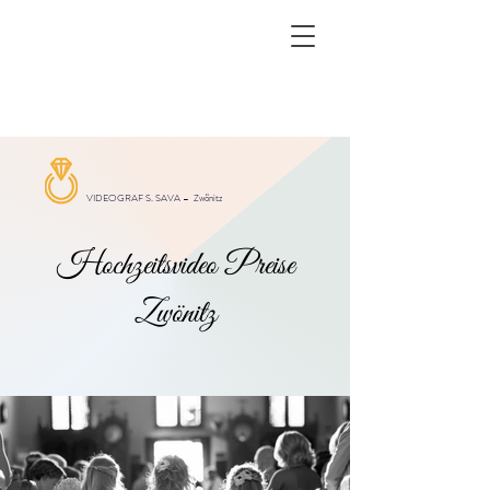
VIDEOGRAF S. SAVA –
Zwönitz
Hochzeitsvideo Preise
Zwönitz