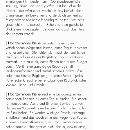
einmaligen Film werden kann. Ob standesamtliche
Trauung, kleine Feier oder großes Fest bis tief in die
Nacht – der Wert eines Hochzeitsfilms besteht darin,
Erinnerungen zu bewahren und sie durch authentisch
festgehaltene Momente lebendig zu halten. Das alles
geschieht mit Leidenschaft, Ruhe und dem geschulten
Blick eines Videografen, der den Tag durch das Herz
der Kamera erzählt.
│
Hochzeitsvideo Preise
bedeuten für mich, euch
verschiedene Wege anzubieten, euren Tag zu gestalten
und festzuhalten. Sie richten sich nach dem zeitlichen
Umfang und der Art der Begleitung. So entsteht eine
Auswahl, die zu euch, euren Plänen und eurem Budget
passt. Ob für eine ganztägige Reportage mit
Drohnenaufnahmen und ausführlichem Hochzeitsfilm
oder eine kürzere Begleitung für kleine Feiern – jedes
Paket schenkt euch einen einzigartigen Rückblick voller
Wärme, Liebe und Details.
│
Hochzeitsvideo Preise
sind eine Einladung, einen
passenden Rahmen für euren Tag zu finden. Sie stehen
für transparente Werte und für einen Service, der von
den ersten Vorbereitungen bis zum finalen Schnitt alles
im Blick behält. So werden wichtige Details, flüchtige
Emotionen und das Leuchten in den Augen des Paares
zu einem Gesamtkunstwerk, das man immer wieder
sehen möchte. Hier geht es nicht darum, das teuerste,