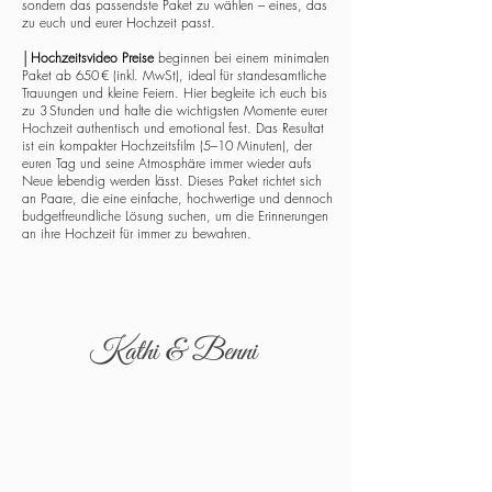
sondern das passendste Paket zu wählen – eines, das
zu euch und eurer Hochzeit passt.
│
Hochzeitsvideo Preise
beginnen bei einem minimalen
Paket ab 650 € (inkl. MwSt), ideal für standesamtliche
Trauungen und kleine Feiern. Hier begleite ich euch bis
zu 3 Stunden und halte die wichtigsten Momente eurer
Hochzeit authentisch und emotional fest. Das Resultat
ist ein kompakter Hochzeitsfilm (5–10 Minuten), der
euren Tag und seine Atmosphäre immer wieder aufs
Neue lebendig werden lässt. Dieses Paket richtet sich
an Paare, die eine einfache, hochwertige und dennoch
budgetfreundliche Lösung suchen, um die Erinnerungen
an ihre Hochzeit für immer zu bewahren.
Kathi & Benni