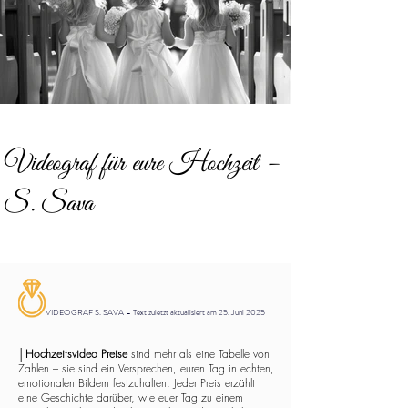
Videograf für eure Hochzeit –
S. Sava
VIDEOGRAF S. SAVA – Text zuletzt aktualisiert am 25. Juni 2025
│
Hochzeitsvideo Preise
sind mehr als eine Tabelle von
Zahlen – sie sind ein Versprechen, euren Tag in echten,
emotionalen Bildern festzuhalten. Jeder Preis erzählt
eine Geschichte darüber, wie euer Tag zu einem