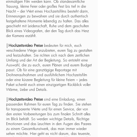
einmaligen Film werden kann. Ob standesamtliche
Trauung, kleine Feier oder großes Fest bis tief in die
Nacht – der Wert eines Hochzeitsfilms besteht darin,
Erinnerungen zu bewahren und sie durch authentisch
festgehaltene Momente lebendig zu halten. Das alles
geschieht mit Leidenschaft, Ruhe und dem geschulten
Blick eines Videografen, der den Tag durch das Herz
der Kamera erzählt.
│
Hochzeitsvideo Preise
bedeuten für mich, euch
verschiedene Wege anzubieten, euren Tag zu gestalten
und festzuhalten. Sie richten sich nach dem zeitlichen
Umfang und der Art der Begleitung. So entsteht eine
Auswahl, die zu euch, euren Plänen und eurem Budget
passt. Ob für eine ganztägige Reportage mit
Drohnenaufnahmen und ausführlichem Hochzeitsfilm
oder eine kürzere Begleitung für kleine Feiern – jedes
Paket schenkt euch einen einzigartigen Rückblick voller
Wärme, Liebe und Details.
│
Hochzeitsvideo Preise
sind eine Einladung, einen
passenden Rahmen für euren Tag zu finden. Sie stehen
für transparente Werte und für einen Service, der von
den ersten Vorbereitungen bis zum finalen Schnitt alles
im Blick behält. So werden wichtige Details, flüchtige
Emotionen und das Leuchten in den Augen des Paares
zu einem Gesamtkunstwerk, das man immer wieder
sehen möchte. Hier geht es nicht darum, das teuerste,