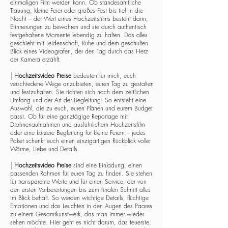
einmaligen Film werden kann. Ob standesamtliche
Trauung, kleine Feier oder großes Fest bis tief in die
Nacht – der Wert eines Hochzeitsfilms besteht darin,
Erinnerungen zu bewahren und sie durch authentisch
festgehaltene Momente lebendig zu halten. Das alles
geschieht mit Leidenschaft, Ruhe und dem geschulten
Blick eines Videografen, der den Tag durch das Herz
der Kamera erzählt.
│
Hochzeitsvideo Preise
bedeuten für mich, euch
verschiedene Wege anzubieten, euren Tag zu gestalten
und festzuhalten. Sie richten sich nach dem zeitlichen
Umfang und der Art der Begleitung. So entsteht eine
Auswahl, die zu euch, euren Plänen und eurem Budget
passt. Ob für eine ganztägige Reportage mit
Drohnenaufnahmen und ausführlichem Hochzeitsfilm
oder eine kürzere Begleitung für kleine Feiern – jedes
Paket schenkt euch einen einzigartigen Rückblick voller
Wärme, Liebe und Details.
│
Hochzeitsvideo Preise
sind eine Einladung, einen
passenden Rahmen für euren Tag zu finden. Sie stehen
für transparente Werte und für einen Service, der von
den ersten Vorbereitungen bis zum finalen Schnitt alles
im Blick behält. So werden wichtige Details, flüchtige
Emotionen und das Leuchten in den Augen des Paares
zu einem Gesamtkunstwerk, das man immer wieder
sehen möchte. Hier geht es nicht darum, das teuerste,