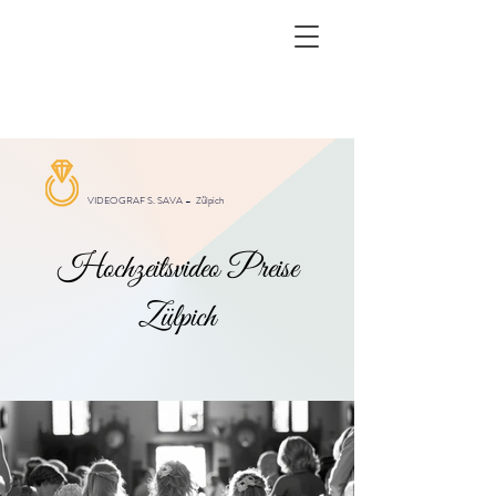
VIDEOGRAF S. SAVA –
Zülpich
Hochzeitsvideo Preise
Zülpich