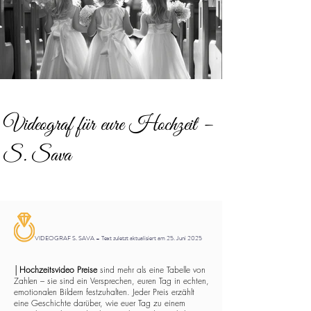
Videograf für eure Hochzeit –
S. Sava
VIDEOGRAF S. SAVA – Text zuletzt aktualisiert am 25. Juni 2025
│
Hochzeitsvideo Preise
sind mehr als eine Tabelle von
Zahlen – sie sind ein Versprechen, euren Tag in echten,
emotionalen Bildern festzuhalten. Jeder Preis erzählt
eine Geschichte darüber, wie euer Tag zu einem