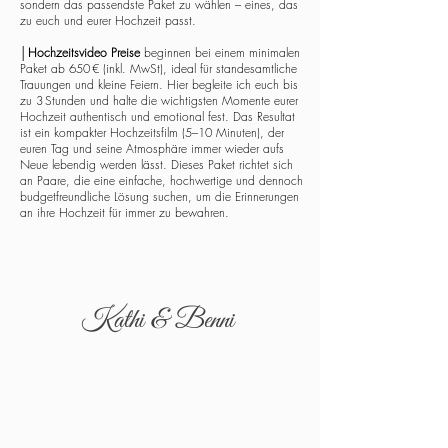
sondern das passendste Paket zu wählen – eines, das
zu euch und eurer Hochzeit passt.
│
Hochzeitsvideo Preise
beginnen bei einem minimalen
Paket ab 650 € (inkl. MwSt), ideal für standesamtliche
Trauungen und kleine Feiern. Hier begleite ich euch bis
zu 3 Stunden und halte die wichtigsten Momente eurer
Hochzeit authentisch und emotional fest. Das Resultat
ist ein kompakter Hochzeitsfilm (5–10 Minuten), der
euren Tag und seine Atmosphäre immer wieder aufs
Neue lebendig werden lässt. Dieses Paket richtet sich
an Paare, die eine einfache, hochwertige und dennoch
budgetfreundliche Lösung suchen, um die Erinnerungen
an ihre Hochzeit für immer zu bewahren.
Kathi & Benni