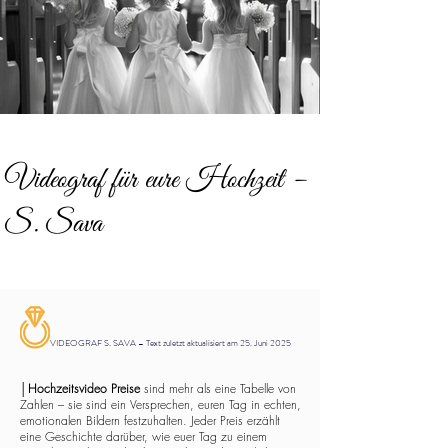
Videograf für eure Hochzeit –
S. Sava
VIDEOGRAF S. SAVA – Text zuletzt aktualisiert am 25. Juni 2025
│
Hochzeitsvideo Preise
sind mehr als eine Tabelle von
Zahlen – sie sind ein Versprechen, euren Tag in echten,
emotionalen Bildern festzuhalten. Jeder Preis erzählt
eine Geschichte darüber, wie euer Tag zu einem