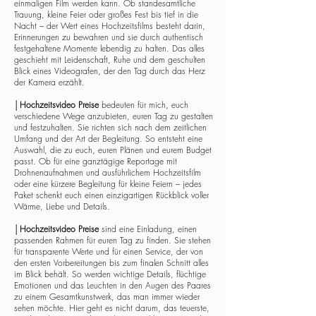
einmaligen Film werden kann. Ob standesamtliche
Trauung, kleine Feier oder großes Fest bis tief in die
Nacht – der Wert eines Hochzeitsfilms besteht darin,
Erinnerungen zu bewahren und sie durch authentisch
festgehaltene Momente lebendig zu halten. Das alles
geschieht mit Leidenschaft, Ruhe und dem geschulten
Blick eines Videografen, der den Tag durch das Herz
der Kamera erzählt.
│
Hochzeitsvideo Preise
bedeuten für mich, euch
verschiedene Wege anzubieten, euren Tag zu gestalten
und festzuhalten. Sie richten sich nach dem zeitlichen
Umfang und der Art der Begleitung. So entsteht eine
Auswahl, die zu euch, euren Plänen und eurem Budget
passt. Ob für eine ganztägige Reportage mit
Drohnenaufnahmen und ausführlichem Hochzeitsfilm
oder eine kürzere Begleitung für kleine Feiern – jedes
Paket schenkt euch einen einzigartigen Rückblick voller
Wärme, Liebe und Details.
│
Hochzeitsvideo Preise
sind eine Einladung, einen
passenden Rahmen für euren Tag zu finden. Sie stehen
für transparente Werte und für einen Service, der von
den ersten Vorbereitungen bis zum finalen Schnitt alles
im Blick behält. So werden wichtige Details, flüchtige
Emotionen und das Leuchten in den Augen des Paares
zu einem Gesamtkunstwerk, das man immer wieder
sehen möchte. Hier geht es nicht darum, das teuerste,