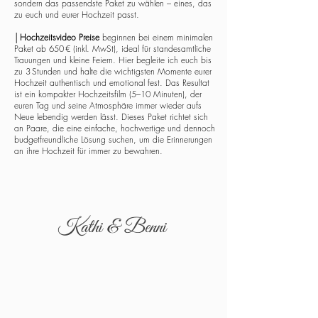
sondern das passendste Paket zu wählen – eines, das
zu euch und eurer Hochzeit passt.
│
Hochzeitsvideo Preise
beginnen bei einem minimalen
Paket ab 650 € (inkl. MwSt), ideal für standesamtliche
Trauungen und kleine Feiern. Hier begleite ich euch bis
zu 3 Stunden und halte die wichtigsten Momente eurer
Hochzeit authentisch und emotional fest. Das Resultat
ist ein kompakter Hochzeitsfilm (5–10 Minuten), der
euren Tag und seine Atmosphäre immer wieder aufs
Neue lebendig werden lässt. Dieses Paket richtet sich
an Paare, die eine einfache, hochwertige und dennoch
budgetfreundliche Lösung suchen, um die Erinnerungen
an ihre Hochzeit für immer zu bewahren.
Kathi & Benni