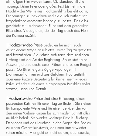
einmaligen Film werden kann. Ob standesamtliche
Trauung, kleine Feier oder großes Fest bis tief in die
Nacht – der Wert eines Hochzeitsfilms besteht darin,
Erinnerungen zu bewahren und sie durch authentisch
festgehaltene Momente lebendig zu halten. Das alles
geschieht mit Leidenschaft, Ruhe und dem geschulten
Blick eines Videografen, der den Tag durch das Herz
der Kamera erzählt.
│
Hochzeitsvideo Preise
bedeuten für mich, euch
verschiedene Wege anzubieten, euren Tag zu gestalten
und festzuhalten. Sie richten sich nach dem zeitlichen
Umfang und der Art der Begleitung. So entsteht eine
Auswahl, die zu euch, euren Plänen und eurem Budget
passt. Ob für eine ganztägige Reportage mit
Drohnenaufnahmen und ausführlichem Hochzeitsfilm
oder eine kürzere Begleitung für kleine Feiern – jedes
Paket schenkt euch einen einzigartigen Rückblick voller
Wärme, Liebe und Details.
│
Hochzeitsvideo Preise
sind eine Einladung, einen
passenden Rahmen für euren Tag zu finden. Sie stehen
für transparente Werte und für einen Service, der von
den ersten Vorbereitungen bis zum finalen Schnitt alles
im Blick behält. So werden wichtige Details, flüchtige
Emotionen und das Leuchten in den Augen des Paares
zu einem Gesamtkunstwerk, das man immer wieder
sehen möchte. Hier geht es nicht darum, das teuerste,