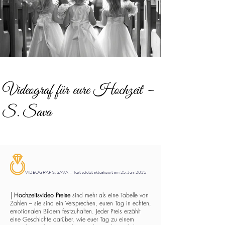
Videograf für eure Hochzeit –
S. Sava
VIDEOGRAF S. SAVA – Text zuletzt aktualisiert am 25. Juni 2025
│
Hochzeitsvideo Preise
sind mehr als eine Tabelle von
Zahlen – sie sind ein Versprechen, euren Tag in echten,
emotionalen Bildern festzuhalten. Jeder Preis erzählt
eine Geschichte darüber, wie euer Tag zu einem