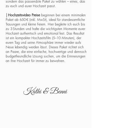
sondern das passendste Paket zu wählen – eines, das
zu euch und eurer Hochzeit passt.
│
Hochzeitsvideo Preise
beginnen bei einem minimalen
Paket ab 650 € (inkl. MwSt), ideal für standesamtliche
Trauungen und kleine Feiern. Hier begleite ich euch bis
zu 3 Stunden und halte die wichtigsten Momente eurer
Hochzeit authentisch und emotional fest. Das Resultat
ist ein kompakter Hochzeitsfilm (5–10 Minuten), der
euren Tag und seine Atmosphäre immer wieder aufs
Neue lebendig werden lässt. Dieses Paket richtet sich
an Paare, die eine einfache, hochwertige und dennoch
budgetfreundliche Lösung suchen, um die Erinnerungen
an ihre Hochzeit für immer zu bewahren.
Kathi & Benni