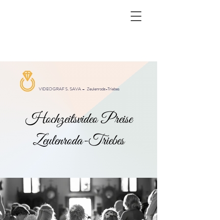
VIDEOGRAF S. SAVA –
Zeulenroda-Triebes
Hochzeitsvideo Preise
Zeulenroda-Triebes