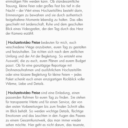
einmaligen Film werden kann. Ob standesamtliche
Trauung, kleine Feier oder großes Fest bis tief in die
Nacht – der Wert eines Hochzeitsfilms besteht darin,
Erinnerungen zu bewahren und sie durch authentisch
festgehaltene Momente lebendig zu halten. Das alles
geschieht mit Leidenschaft, Ruhe und dem geschulten
Blick eines Videografen, der den Tag durch das Herz
der Kamera erzählt.
│
Hochzeitsvideo Preise
bedeuten für mich, euch
verschiedene Wege anzubieten, euren Tag zu gestalten
und festzuhalten. Sie richten sich nach dem zeitlichen
Umfang und der Art der Begleitung. So entsteht eine
Auswahl, die zu euch, euren Plänen und eurem Budget
passt. Ob für eine ganztägige Reportage mit
Drohnenaufnahmen und ausführlichem Hochzeitsfilm
oder eine kürzere Begleitung für kleine Feiern – jedes
Paket schenkt euch einen einzigartigen Rückblick voller
Wärme, Liebe und Details.
│
Hochzeitsvideo Preise
sind eine Einladung, einen
passenden Rahmen für euren Tag zu finden. Sie stehen
für transparente Werte und für einen Service, der von
den ersten Vorbereitungen bis zum finalen Schnitt alles
im Blick behält. So werden wichtige Details, flüchtige
Emotionen und das Leuchten in den Augen des Paares
zu einem Gesamtkunstwerk, das man immer wieder
sehen möchte. Hier geht es nicht darum, das teuerste,