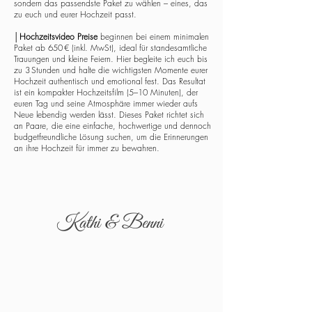
sondern das passendste Paket zu wählen – eines, das
zu euch und eurer Hochzeit passt.
│
Hochzeitsvideo Preise
beginnen bei einem minimalen
Paket ab 650 € (inkl. MwSt), ideal für standesamtliche
Trauungen und kleine Feiern. Hier begleite ich euch bis
zu 3 Stunden und halte die wichtigsten Momente eurer
Hochzeit authentisch und emotional fest. Das Resultat
ist ein kompakter Hochzeitsfilm (5–10 Minuten), der
euren Tag und seine Atmosphäre immer wieder aufs
Neue lebendig werden lässt. Dieses Paket richtet sich
an Paare, die eine einfache, hochwertige und dennoch
budgetfreundliche Lösung suchen, um die Erinnerungen
an ihre Hochzeit für immer zu bewahren.
Kathi & Benni