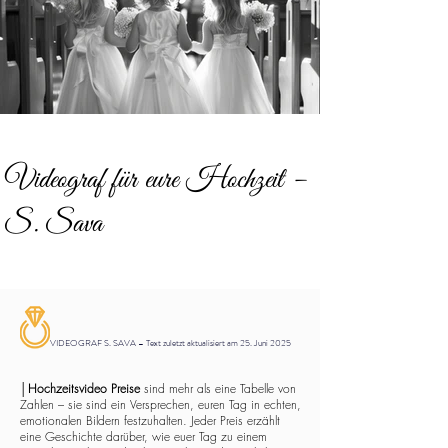
Videograf für eure Hochzeit –
S. Sava
VIDEOGRAF S. SAVA – Text zuletzt aktualisiert am 25. Juni 2025
│
Hochzeitsvideo Preise
sind mehr als eine Tabelle von
Zahlen – sie sind ein Versprechen, euren Tag in echten,
emotionalen Bildern festzuhalten. Jeder Preis erzählt
eine Geschichte darüber, wie euer Tag zu einem