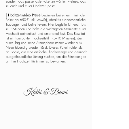
sondern das passendste Paket zu wählen – eines, das
zu euch und eurer Hochzeit passt.
│
Hochzeitsvideo Preise
beginnen bei einem minimalen
Paket ab 650 € (inkl. MwSt), ideal für standesamtliche
Trauungen und kleine Feiern. Hier begleite ich euch bis
zu 3 Stunden und halte die wichtigsten Momente eurer
Hochzeit authentisch und emotional fest. Das Resultat
ist ein kompakter Hochzeitsfilm (5–10 Minuten), der
euren Tag und seine Atmosphäre immer wieder aufs
Neue lebendig werden lässt. Dieses Paket richtet sich
an Paare, die eine einfache, hochwertige und dennoch
budgetfreundliche Lösung suchen, um die Erinnerungen
an ihre Hochzeit für immer zu bewahren.
Kathi & Benni