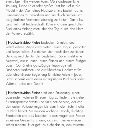
einmaligen Film werden kann. Ob standesamtliche
Trauung, kleine Feier oder großes Fest bis tief in die
Nacht – der Wert eines Hochzeitsfilms besteht darin,
Erinnerungen zu bewahren und sie durch authentisch
festgehaltene Momente lebendig zu halten. Das alles
geschieht mit Leidenschaft, Ruhe und dem geschulten
Blick eines Videografen, der den Tag durch das Herz
der Kamera erzählt.
│
Hochzeitsvideo Preise
bedeuten für mich, euch
verschiedene Wege anzubieten, euren Tag zu gestalten
und festzuhalten. Sie richten sich nach dem zeitlichen
Umfang und der Art der Begleitung. So entsteht eine
Auswahl, die zu euch, euren Plänen und eurem Budget
passt. Ob für eine ganztägige Reportage mit
Drohnenaufnahmen und ausführlichem Hochzeitsfilm
oder eine kürzere Begleitung für kleine Feiern – jedes
Paket schenkt euch einen einzigartigen Rückblick voller
Wärme, Liebe und Details.
│
Hochzeitsvideo Preise
sind eine Einladung, einen
passenden Rahmen für euren Tag zu finden. Sie stehen
für transparente Werte und für einen Service, der von
den ersten Vorbereitungen bis zum finalen Schnitt alles
im Blick behält. So werden wichtige Details, flüchtige
Emotionen und das Leuchten in den Augen des Paares
zu einem Gesamtkunstwerk, das man immer wieder
sehen möchte. Hier geht es nicht darum, das teuerste,