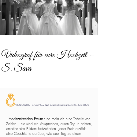
Videograf für eure Hochzeit –
S. Sava
VIDEOGRAF S. SAVA – Text zuletzt aktualisiert am 25. Juni 2025
│
Hochzeitsvideo Preise
sind mehr als eine Tabelle von
Zahlen – sie sind ein Versprechen, euren Tag in echten,
emotionalen Bildern festzuhalten. Jeder Preis erzählt
eine Geschichte darüber, wie euer Tag zu einem