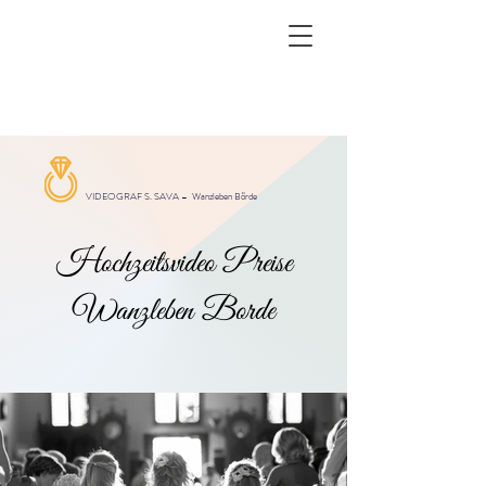
VIDEOGRAF S. SAVA –
Wanzleben Börde
Hochzeitsvideo Preise
Wanzleben Borde