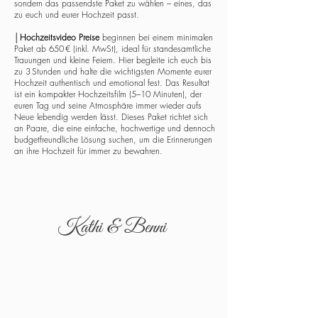
sondern das passendste Paket zu wählen – eines, das
zu euch und eurer Hochzeit passt.
│
Hochzeitsvideo Preise
beginnen bei einem minimalen
Paket ab 650 € (inkl. MwSt), ideal für standesamtliche
Trauungen und kleine Feiern. Hier begleite ich euch bis
zu 3 Stunden und halte die wichtigsten Momente eurer
Hochzeit authentisch und emotional fest. Das Resultat
ist ein kompakter Hochzeitsfilm (5–10 Minuten), der
euren Tag und seine Atmosphäre immer wieder aufs
Neue lebendig werden lässt. Dieses Paket richtet sich
an Paare, die eine einfache, hochwertige und dennoch
budgetfreundliche Lösung suchen, um die Erinnerungen
an ihre Hochzeit für immer zu bewahren.
Kathi & Benni