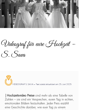
Videograf für eure Hochzeit –
S. Sava
VIDEOGRAF S. SAVA – Text zuletzt aktualisiert am 25. Juni 2025
│
Hochzeitsvideo Preise
sind mehr als eine Tabelle von
Zahlen – sie sind ein Versprechen, euren Tag in echten,
emotionalen Bildern festzuhalten. Jeder Preis erzählt
eine Geschichte darüber, wie euer Tag zu einem