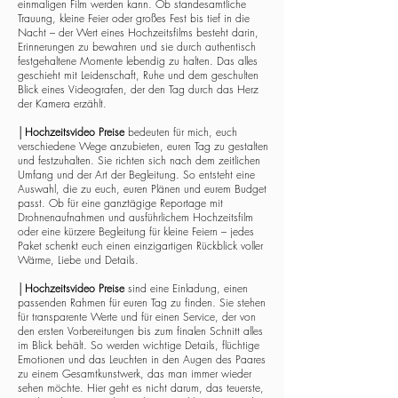
einmaligen Film werden kann. Ob standesamtliche
Trauung, kleine Feier oder großes Fest bis tief in die
Nacht – der Wert eines Hochzeitsfilms besteht darin,
Erinnerungen zu bewahren und sie durch authentisch
festgehaltene Momente lebendig zu halten. Das alles
geschieht mit Leidenschaft, Ruhe und dem geschulten
Blick eines Videografen, der den Tag durch das Herz
der Kamera erzählt.
│
Hochzeitsvideo Preise
bedeuten für mich, euch
verschiedene Wege anzubieten, euren Tag zu gestalten
und festzuhalten. Sie richten sich nach dem zeitlichen
Umfang und der Art der Begleitung. So entsteht eine
Auswahl, die zu euch, euren Plänen und eurem Budget
passt. Ob für eine ganztägige Reportage mit
Drohnenaufnahmen und ausführlichem Hochzeitsfilm
oder eine kürzere Begleitung für kleine Feiern – jedes
Paket schenkt euch einen einzigartigen Rückblick voller
Wärme, Liebe und Details.
│
Hochzeitsvideo Preise
sind eine Einladung, einen
passenden Rahmen für euren Tag zu finden. Sie stehen
für transparente Werte und für einen Service, der von
den ersten Vorbereitungen bis zum finalen Schnitt alles
im Blick behält. So werden wichtige Details, flüchtige
Emotionen und das Leuchten in den Augen des Paares
zu einem Gesamtkunstwerk, das man immer wieder
sehen möchte. Hier geht es nicht darum, das teuerste,