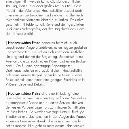
einmaligen Film werden kann. Ob standesamtliche
Trauung, kleine Feier oder großes Fest bis tief in die
Nacht – der Wert eines Hochzeitsfilms besteht darin,
Erinnerungen zu bewahren und sie durch authentisch
festgehaltene Momente lebendig zu halten. Das alles
geschieht mit Leidenschaft, Ruhe und dem geschulten
Blick eines Videografen, der den Tag durch das Herz
der Kamera erzählt.
│
Hochzeitsvideo Preise
bedeuten für mich, euch
verschiedene Wege anzubieten, euren Tag zu gestalten
und festzuhalten. Sie richten sich nach dem zeitlichen
Umfang und der Art der Begleitung. So entsteht eine
Auswahl, die zu euch, euren Plänen und eurem Budget
passt. Ob für eine ganztägige Reportage mit
Drohnenaufnahmen und ausführlichem Hochzeitsfilm
oder eine kürzere Begleitung für kleine Feiern – jedes
Paket schenkt euch einen einzigartigen Rückblick voller
Wärme, Liebe und Details.
│
Hochzeitsvideo Preise
sind eine Einladung, einen
passenden Rahmen für euren Tag zu finden. Sie stehen
für transparente Werte und für einen Service, der von
den ersten Vorbereitungen bis zum finalen Schnitt alles
im Blick behält. So werden wichtige Details, flüchtige
Emotionen und das Leuchten in den Augen des Paares
zu einem Gesamtkunstwerk, das man immer wieder
sehen möchte. Hier geht es nicht darum, das teuerste,