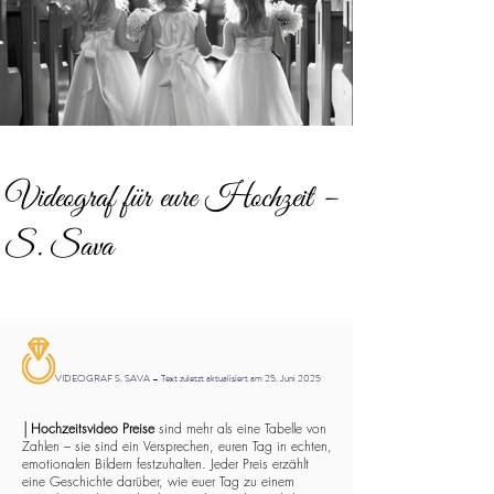
Videograf für eure Hochzeit –
S. Sava
VIDEOGRAF S. SAVA – Text zuletzt aktualisiert am 25. Juni 2025
│
Hochzeitsvideo Preise
sind mehr als eine Tabelle von
Zahlen – sie sind ein Versprechen, euren Tag in echten,
emotionalen Bildern festzuhalten. Jeder Preis erzählt
eine Geschichte darüber, wie euer Tag zu einem