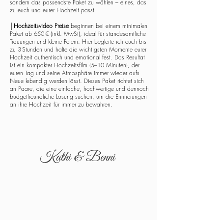
sondern das passendste Paket zu wählen – eines, das
zu euch und eurer Hochzeit passt.
│
Hochzeitsvideo Preise
beginnen bei einem minimalen
Paket ab 650 € (inkl. MwSt), ideal für standesamtliche
Trauungen und kleine Feiern. Hier begleite ich euch bis
zu 3 Stunden und halte die wichtigsten Momente eurer
Hochzeit authentisch und emotional fest. Das Resultat
ist ein kompakter Hochzeitsfilm (5–10 Minuten), der
euren Tag und seine Atmosphäre immer wieder aufs
Neue lebendig werden lässt. Dieses Paket richtet sich
an Paare, die eine einfache, hochwertige und dennoch
budgetfreundliche Lösung suchen, um die Erinnerungen
an ihre Hochzeit für immer zu bewahren.
Kathi & Benni