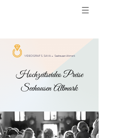
VIDEOGRAF S. SAVA –
Seehausen Altmark
Hochzeitsvideo Preise
Seehausen Altmark