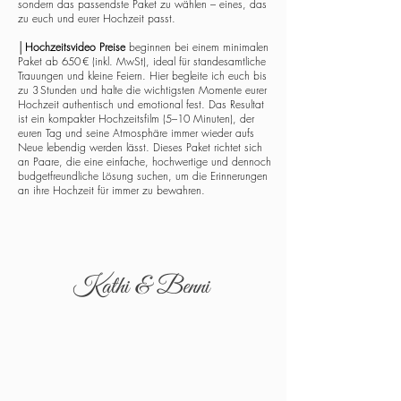
sondern das passendste Paket zu wählen – eines, das
zu euch und eurer Hochzeit passt.
│
Hochzeitsvideo Preise
beginnen bei einem minimalen
Paket ab 650 € (inkl. MwSt), ideal für standesamtliche
Trauungen und kleine Feiern. Hier begleite ich euch bis
zu 3 Stunden und halte die wichtigsten Momente eurer
Hochzeit authentisch und emotional fest. Das Resultat
ist ein kompakter Hochzeitsfilm (5–10 Minuten), der
euren Tag und seine Atmosphäre immer wieder aufs
Neue lebendig werden lässt. Dieses Paket richtet sich
an Paare, die eine einfache, hochwertige und dennoch
budgetfreundliche Lösung suchen, um die Erinnerungen
an ihre Hochzeit für immer zu bewahren.
Kathi & Benni