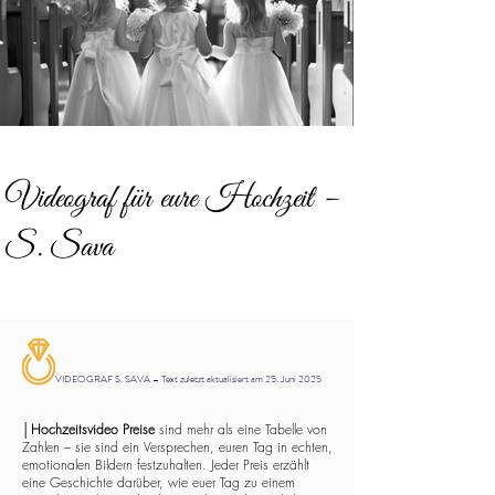
Videograf für eure Hochzeit –
S. Sava
VIDEOGRAF S. SAVA – Text zuletzt aktualisiert am 25. Juni 2025
│
Hochzeitsvideo Preise
sind mehr als eine Tabelle von
Zahlen – sie sind ein Versprechen, euren Tag in echten,
emotionalen Bildern festzuhalten. Jeder Preis erzählt
eine Geschichte darüber, wie euer Tag zu einem