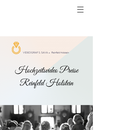
VIDEOGRAF S. SAVA –
Reinfeld Holstein
Hochzeitsvideo Preise
Reinfeld Holstein