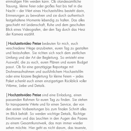
einmaligen Film werden kann. Ob standesamtliche
Trauung, kleine Feier oder großes Fest bis tief in die
Nacht – der Wert eines Hochzeitsfilms besteht darin,
Erinnerungen zu bewahren und sie durch authentisch
festgehaltene Momente lebendig zu halten. Das alles
geschieht mit Leidenschaft, Ruhe und dem geschulten
Blick eines Videografen, der den Tag durch das Herz
der Kamera erzählt.
│
Hochzeitsvideo Preise
bedeuten für mich, euch
verschiedene Wege anzubieten, euren Tag zu gestalten
und festzuhalten. Sie richten sich nach dem zeitlichen
Umfang und der Art der Begleitung. So entsteht eine
Auswahl, die zu euch, euren Plänen und eurem Budget
passt. Ob für eine ganztägige Reportage mit
Drohnenaufnahmen und ausführlichem Hochzeitsfilm
oder eine kürzere Begleitung für kleine Feiern – jedes
Paket schenkt euch einen einzigartigen Rückblick voller
Wärme, Liebe und Details.
│
Hochzeitsvideo Preise
sind eine Einladung, einen
passenden Rahmen für euren Tag zu finden. Sie stehen
für transparente Werte und für einen Service, der von
den ersten Vorbereitungen bis zum finalen Schnitt alles
im Blick behält. So werden wichtige Details, flüchtige
Emotionen und das Leuchten in den Augen des Paares
zu einem Gesamtkunstwerk, das man immer wieder
sehen möchte. Hier geht es nicht darum, das teuerste,