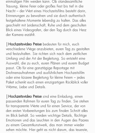
einmaligen Film werden kann. Ob standesamtliche
Trauung, kleine Feier oder großes Fest bis tief in die
Nacht – der Wert eines Hochzeitsfilms besteht darin,
Erinnerungen zu bewahren und sie durch authentisch
festgehaltene Momente lebendig zu halten. Das alles
geschieht mit Leidenschaft, Ruhe und dem geschulten
Blick eines Videografen, der den Tag durch das Herz
der Kamera erzählt.
│
Hochzeitsvideo Preise
bedeuten für mich, euch
verschiedene Wege anzubieten, euren Tag zu gestalten
und festzuhalten. Sie richten sich nach dem zeitlichen
Umfang und der Art der Begleitung. So entsteht eine
Auswahl, die zu euch, euren Plänen und eurem Budget
passt. Ob für eine ganztägige Reportage mit
Drohnenaufnahmen und ausführlichem Hochzeitsfilm
oder eine kürzere Begleitung für kleine Feiern – jedes
Paket schenkt euch einen einzigartigen Rückblick voller
Wärme, Liebe und Details.
│
Hochzeitsvideo Preise
sind eine Einladung, einen
passenden Rahmen für euren Tag zu finden. Sie stehen
für transparente Werte und für einen Service, der von
den ersten Vorbereitungen bis zum finalen Schnitt alles
im Blick behält. So werden wichtige Details, flüchtige
Emotionen und das Leuchten in den Augen des Paares
zu einem Gesamtkunstwerk, das man immer wieder
sehen möchte. Hier geht es nicht darum, das teuerste,