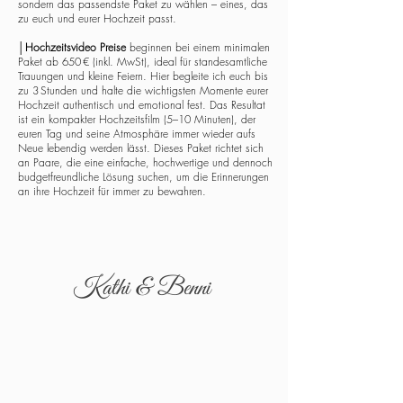
sondern das passendste Paket zu wählen – eines, das
zu euch und eurer Hochzeit passt.
│
Hochzeitsvideo Preise
beginnen bei einem minimalen
Paket ab 650 € (inkl. MwSt), ideal für standesamtliche
Trauungen und kleine Feiern. Hier begleite ich euch bis
zu 3 Stunden und halte die wichtigsten Momente eurer
Hochzeit authentisch und emotional fest. Das Resultat
ist ein kompakter Hochzeitsfilm (5–10 Minuten), der
euren Tag und seine Atmosphäre immer wieder aufs
Neue lebendig werden lässt. Dieses Paket richtet sich
an Paare, die eine einfache, hochwertige und dennoch
budgetfreundliche Lösung suchen, um die Erinnerungen
an ihre Hochzeit für immer zu bewahren.
Kathi & Benni