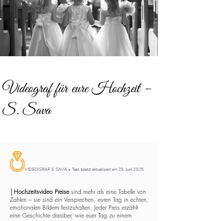
Videograf für eure Hochzeit –
S. Sava
VIDEOGRAF S. SAVA – Text zuletzt aktualisiert am 25. Juni 2025
│
Hochzeitsvideo Preise
sind mehr als eine Tabelle von
Zahlen – sie sind ein Versprechen, euren Tag in echten,
emotionalen Bildern festzuhalten. Jeder Preis erzählt
eine Geschichte darüber, wie euer Tag zu einem