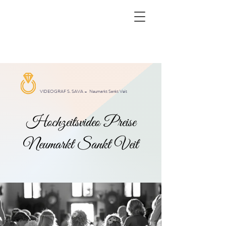
VIDEOGRAF S. SAVA –
Neumarkt Sankt Veit
Hochzeitsvideo Preise
Neumarkt Sankt Veit