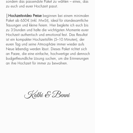
sondern das passendste Paket zu wählen – eines, das
zu euch und eurer Hochzeit passt.
│
Hochzeitsvideo Preise
beginnen bei einem minimalen
Paket ab 650 € (inkl. MwSt), ideal für standesamtliche
Trauungen und kleine Feiern. Hier begleite ich euch bis
zu 3 Stunden und halte die wichtigsten Momente eurer
Hochzeit authentisch und emotional fest. Das Resultat
ist ein kompakter Hochzeitsfilm (5–10 Minuten), der
euren Tag und seine Atmosphäre immer wieder aufs
Neue lebendig werden lässt. Dieses Paket richtet sich
an Paare, die eine einfache, hochwertige und dennoch
budgetfreundliche Lösung suchen, um die Erinnerungen
an ihre Hochzeit für immer zu bewahren.
Kathi & Benni