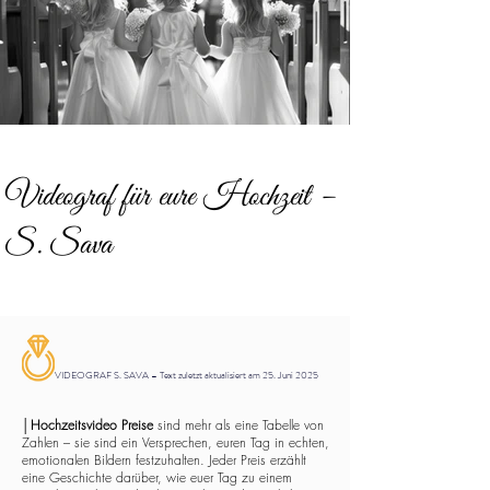
Videograf für eure Hochzeit –
S. Sava
VIDEOGRAF S. SAVA – Text zuletzt aktualisiert am 25. Juni 2025
│
Hochzeitsvideo Preise
sind mehr als eine Tabelle von
Zahlen – sie sind ein Versprechen, euren Tag in echten,
emotionalen Bildern festzuhalten. Jeder Preis erzählt
eine Geschichte darüber, wie euer Tag zu einem