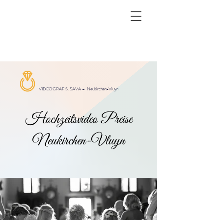
VIDEOGRAF S. SAVA –
Neukirchen-Vluyn
Hochzeitsvideo Preise
Neukirchen-Vluyn