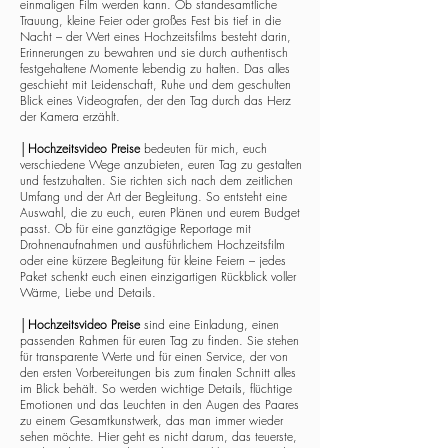
einmaligen Film werden kann. Ob standesamtliche
Trauung, kleine Feier oder großes Fest bis tief in die
Nacht – der Wert eines Hochzeitsfilms besteht darin,
Erinnerungen zu bewahren und sie durch authentisch
festgehaltene Momente lebendig zu halten. Das alles
geschieht mit Leidenschaft, Ruhe und dem geschulten
Blick eines Videografen, der den Tag durch das Herz
der Kamera erzählt.
│
Hochzeitsvideo Preise
bedeuten für mich, euch
verschiedene Wege anzubieten, euren Tag zu gestalten
und festzuhalten. Sie richten sich nach dem zeitlichen
Umfang und der Art der Begleitung. So entsteht eine
Auswahl, die zu euch, euren Plänen und eurem Budget
passt. Ob für eine ganztägige Reportage mit
Drohnenaufnahmen und ausführlichem Hochzeitsfilm
oder eine kürzere Begleitung für kleine Feiern – jedes
Paket schenkt euch einen einzigartigen Rückblick voller
Wärme, Liebe und Details.
│
Hochzeitsvideo Preise
sind eine Einladung, einen
passenden Rahmen für euren Tag zu finden. Sie stehen
für transparente Werte und für einen Service, der von
den ersten Vorbereitungen bis zum finalen Schnitt alles
im Blick behält. So werden wichtige Details, flüchtige
Emotionen und das Leuchten in den Augen des Paares
zu einem Gesamtkunstwerk, das man immer wieder
sehen möchte. Hier geht es nicht darum, das teuerste,