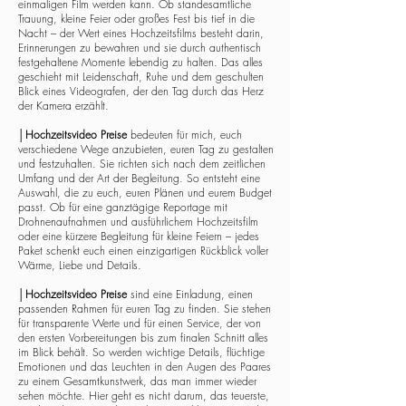
einmaligen Film werden kann. Ob standesamtliche
Trauung, kleine Feier oder großes Fest bis tief in die
Nacht – der Wert eines Hochzeitsfilms besteht darin,
Erinnerungen zu bewahren und sie durch authentisch
festgehaltene Momente lebendig zu halten. Das alles
geschieht mit Leidenschaft, Ruhe und dem geschulten
Blick eines Videografen, der den Tag durch das Herz
der Kamera erzählt.
│
Hochzeitsvideo Preise
bedeuten für mich, euch
verschiedene Wege anzubieten, euren Tag zu gestalten
und festzuhalten. Sie richten sich nach dem zeitlichen
Umfang und der Art der Begleitung. So entsteht eine
Auswahl, die zu euch, euren Plänen und eurem Budget
passt. Ob für eine ganztägige Reportage mit
Drohnenaufnahmen und ausführlichem Hochzeitsfilm
oder eine kürzere Begleitung für kleine Feiern – jedes
Paket schenkt euch einen einzigartigen Rückblick voller
Wärme, Liebe und Details.
│
Hochzeitsvideo Preise
sind eine Einladung, einen
passenden Rahmen für euren Tag zu finden. Sie stehen
für transparente Werte und für einen Service, der von
den ersten Vorbereitungen bis zum finalen Schnitt alles
im Blick behält. So werden wichtige Details, flüchtige
Emotionen und das Leuchten in den Augen des Paares
zu einem Gesamtkunstwerk, das man immer wieder
sehen möchte. Hier geht es nicht darum, das teuerste,