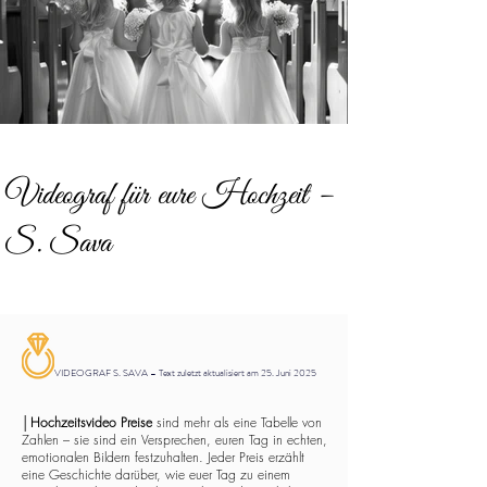
Videograf für eure Hochzeit –
S. Sava
VIDEOGRAF S. SAVA – Text zuletzt aktualisiert am 25. Juni 2025
│
Hochzeitsvideo Preise
sind mehr als eine Tabelle von
Zahlen – sie sind ein Versprechen, euren Tag in echten,
emotionalen Bildern festzuhalten. Jeder Preis erzählt
eine Geschichte darüber, wie euer Tag zu einem