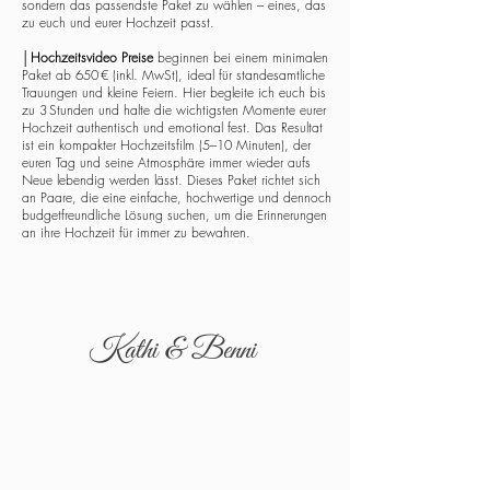
sondern das passendste Paket zu wählen – eines, das
zu euch und eurer Hochzeit passt.
│
Hochzeitsvideo Preise
beginnen bei einem minimalen
Paket ab 650 € (inkl. MwSt), ideal für standesamtliche
Trauungen und kleine Feiern. Hier begleite ich euch bis
zu 3 Stunden und halte die wichtigsten Momente eurer
Hochzeit authentisch und emotional fest. Das Resultat
ist ein kompakter Hochzeitsfilm (5–10 Minuten), der
euren Tag und seine Atmosphäre immer wieder aufs
Neue lebendig werden lässt. Dieses Paket richtet sich
an Paare, die eine einfache, hochwertige und dennoch
budgetfreundliche Lösung suchen, um die Erinnerungen
an ihre Hochzeit für immer zu bewahren.
Kathi & Benni