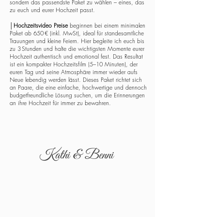
sondern das passendste Paket zu wählen – eines, das
zu euch und eurer Hochzeit passt.
│
Hochzeitsvideo Preise
beginnen bei einem minimalen
Paket ab 650 € (inkl. MwSt), ideal für standesamtliche
Trauungen und kleine Feiern. Hier begleite ich euch bis
zu 3 Stunden und halte die wichtigsten Momente eurer
Hochzeit authentisch und emotional fest. Das Resultat
ist ein kompakter Hochzeitsfilm (5–10 Minuten), der
euren Tag und seine Atmosphäre immer wieder aufs
Neue lebendig werden lässt. Dieses Paket richtet sich
an Paare, die eine einfache, hochwertige und dennoch
budgetfreundliche Lösung suchen, um die Erinnerungen
an ihre Hochzeit für immer zu bewahren.
Kathi & Benni