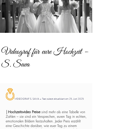
Videograf für eure Hochzeit –
S. Sava
VIDEOGRAF S. SAVA – Text zuletzt aktualisiert am 25. Juni 2025
│
Hochzeitsvideo Preise
sind mehr als eine Tabelle von
Zahlen – sie sind ein Versprechen, euren Tag in echten,
emotionalen Bildern festzuhalten. Jeder Preis erzählt
eine Geschichte darüber, wie euer Tag zu einem