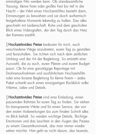
einmaligen Film werden kann. Ob standesamtliche
Trauung, kleine Feier oder großes Fest bis tief in die
Nacht – der Wert eines Hochzeitsfilms besteht darin,
Erinnerungen zu bewahren und sie durch authentisch
festgehaltene Momente lebendig zu halten. Das alles
geschieht mit Leidenschaft, Ruhe und dem geschulten
Blick eines Videografen, der den Tag durch das Herz
der Kamera erzählt.
│
Hochzeitsvideo Preise
bedeuten für mich, euch
verschiedene Wege anzubieten, euren Tag zu gestalten
und festzuhalten. Sie richten sich nach dem zeitlichen
Umfang und der Art der Begleitung. So entsteht eine
Auswahl, die zu euch, euren Plänen und eurem Budget
passt. Ob für eine ganztägige Reportage mit
Drohnenaufnahmen und ausführlichem Hochzeitsfilm
oder eine kürzere Begleitung für kleine Feiern – jedes
Paket schenkt euch einen einzigartigen Rückblick voller
Wärme, Liebe und Details.
│
Hochzeitsvideo Preise
sind eine Einladung, einen
passenden Rahmen für euren Tag zu finden. Sie stehen
für transparente Werte und für einen Service, der von
den ersten Vorbereitungen bis zum finalen Schnitt alles
im Blick behält. So werden wichtige Details, flüchtige
Emotionen und das Leuchten in den Augen des Paares
zu einem Gesamtkunstwerk, das man immer wieder
sehen möchte. Hier geht es nicht darum, das teuerste,