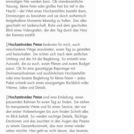
einmaligen Film werden kann. Ob standesamtliche
Trauung, kleine Feier oder großes Fest bis tief in die
Nacht – der Wert eines Hochzeitsfilms besteht darin,
Erinnerungen zu bewahren und sie durch authentisch
festgehaltene Momente lebendig zu halten. Das alles
geschieht mit Leidenschaft, Ruhe und dem geschulten
Blick eines Videografen, der den Tag durch das Herz
der Kamera erzählt.
│
Hochzeitsvideo Preise
bedeuten für mich, euch
verschiedene Wege anzubieten, euren Tag zu gestalten
und festzuhalten. Sie richten sich nach dem zeitlichen
Umfang und der Art der Begleitung. So entsteht eine
Auswahl, die zu euch, euren Plänen und eurem Budget
passt. Ob für eine ganztägige Reportage mit
Drohnenaufnahmen und ausführlichem Hochzeitsfilm
oder eine kürzere Begleitung für kleine Feiern – jedes
Paket schenkt euch einen einzigartigen Rückblick voller
Wärme, Liebe und Details.
│
Hochzeitsvideo Preise
sind eine Einladung, einen
passenden Rahmen für euren Tag zu finden. Sie stehen
für transparente Werte und für einen Service, der von
den ersten Vorbereitungen bis zum finalen Schnitt alles
im Blick behält. So werden wichtige Details, flüchtige
Emotionen und das Leuchten in den Augen des Paares
zu einem Gesamtkunstwerk, das man immer wieder
sehen möchte. Hier geht es nicht darum, das teuerste,