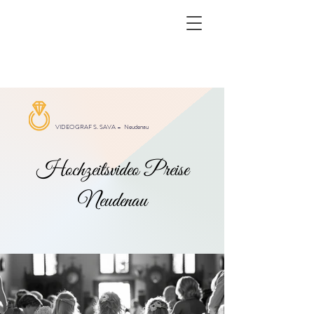
VIDEOGRAF S. SAVA –
Neudenau
Hochzeitsvideo Preise
Neudenau