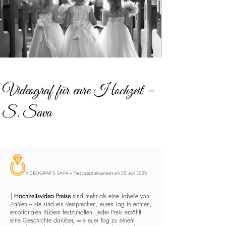
Videograf für eure Hochzeit –
S. Sava
VIDEOGRAF S. SAVA – Text zuletzt aktualisiert am 25. Juni 2025
│
Hochzeitsvideo Preise
sind mehr als eine Tabelle von
Zahlen – sie sind ein Versprechen, euren Tag in echten,
emotionalen Bildern festzuhalten. Jeder Preis erzählt
eine Geschichte darüber, wie euer Tag zu einem