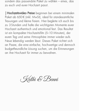
sondern das passendste Paket zu wählen – eines, das
zu euch und eurer Hochzeit passt.
│
Hochzeitsvideo Preise
beginnen bei einem minimalen
Paket ab 650 € (inkl. MwSt), ideal für standesamtliche
Trauungen und kleine Feiern. Hier begleite ich euch bis
zu 3 Stunden und halte die wichtigsten Momente eurer
Hochzeit authentisch und emotional fest. Das Resultat
ist ein kompakter Hochzeitsfilm (5–10 Minuten), der
euren Tag und seine Atmosphäre immer wieder aufs
Neue lebendig werden lässt. Dieses Paket richtet sich
an Paare, die eine einfache, hochwertige und dennoch
budgetfreundliche Lösung suchen, um die Erinnerungen
an ihre Hochzeit für immer zu bewahren.
Kathi & Benni