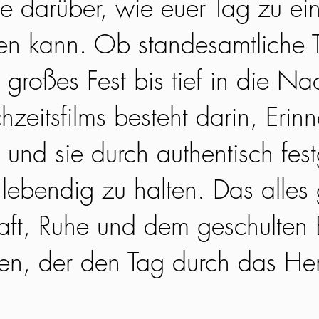
e darüber, wie euer Tag zu ei
en kann. Ob standesamtliche T
 großes Fest bis tief in die N
hzeitsfilms besteht darin, Erin
und sie durch authentisch fes
ebendig zu halten. Das alles 
aft, Ruhe und dem geschulten B
en, der den Tag durch das He