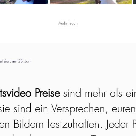
Mehr laden
isiert am 25. Juni
svideo Preise
sind mehr als ei
ie sind ein Versprechen, euren
n Bildern festzuhalten. Jeder P