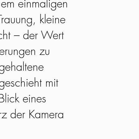
nem einmaligen
rauung, kleine
acht – der Wert
nerungen zu
tgehaltene
geschieht mit
lick eines
rz der Kamera