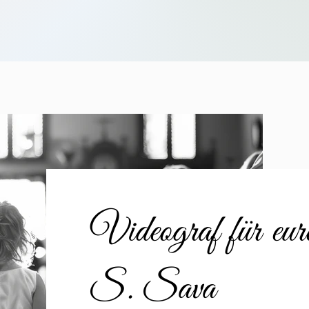
Videograf für eu
S. Sava