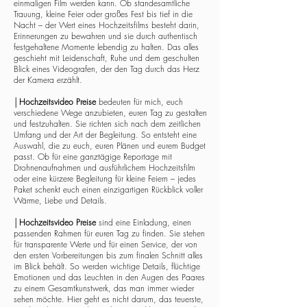
einmaligen Film werden kann. Ob standesamtliche
Trauung, kleine Feier oder großes Fest bis tief in die
Nacht – der Wert eines Hochzeitsfilms besteht darin,
Erinnerungen zu bewahren und sie durch authentisch
festgehaltene Momente lebendig zu halten. Das alles
geschieht mit Leidenschaft, Ruhe und dem geschulten
Blick eines Videografen, der den Tag durch das Herz
der Kamera erzählt.
│
Hochzeitsvideo Preise
bedeuten für mich, euch
verschiedene Wege anzubieten, euren Tag zu gestalten
und festzuhalten. Sie richten sich nach dem zeitlichen
Umfang und der Art der Begleitung. So entsteht eine
Auswahl, die zu euch, euren Plänen und eurem Budget
passt. Ob für eine ganztägige Reportage mit
Drohnenaufnahmen und ausführlichem Hochzeitsfilm
oder eine kürzere Begleitung für kleine Feiern – jedes
Paket schenkt euch einen einzigartigen Rückblick voller
Wärme, Liebe und Details.
│
Hochzeitsvideo Preise
sind eine Einladung, einen
passenden Rahmen für euren Tag zu finden. Sie stehen
für transparente Werte und für einen Service, der von
den ersten Vorbereitungen bis zum finalen Schnitt alles
im Blick behält. So werden wichtige Details, flüchtige
Emotionen und das Leuchten in den Augen des Paares
zu einem Gesamtkunstwerk, das man immer wieder
sehen möchte. Hier geht es nicht darum, das teuerste,