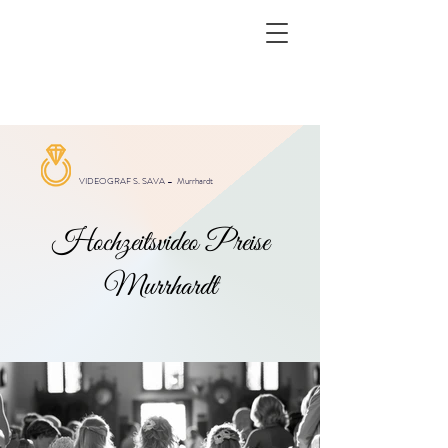
VIDEOGRAF S. SAVA –
Murrhardt
Hochzeitsvideo Preise
Murrhardt