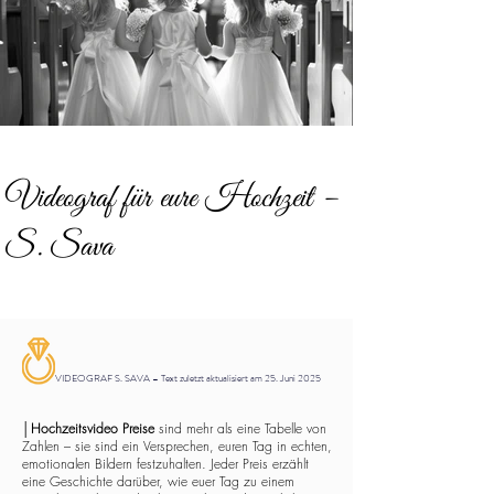
Videograf für eure Hochzeit –
S. Sava
VIDEOGRAF S. SAVA – Text zuletzt aktualisiert am 25. Juni 2025
│
Hochzeitsvideo Preise
sind mehr als eine Tabelle von
Zahlen – sie sind ein Versprechen, euren Tag in echten,
emotionalen Bildern festzuhalten. Jeder Preis erzählt
eine Geschichte darüber, wie euer Tag zu einem