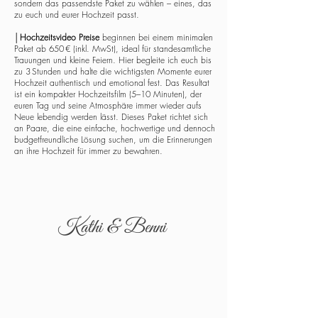
sondern das passendste Paket zu wählen – eines, das
zu euch und eurer Hochzeit passt.
│
Hochzeitsvideo Preise
beginnen bei einem minimalen
Paket ab 650 € (inkl. MwSt), ideal für standesamtliche
Trauungen und kleine Feiern. Hier begleite ich euch bis
zu 3 Stunden und halte die wichtigsten Momente eurer
Hochzeit authentisch und emotional fest. Das Resultat
ist ein kompakter Hochzeitsfilm (5–10 Minuten), der
euren Tag und seine Atmosphäre immer wieder aufs
Neue lebendig werden lässt. Dieses Paket richtet sich
an Paare, die eine einfache, hochwertige und dennoch
budgetfreundliche Lösung suchen, um die Erinnerungen
an ihre Hochzeit für immer zu bewahren.
Kathi & Benni