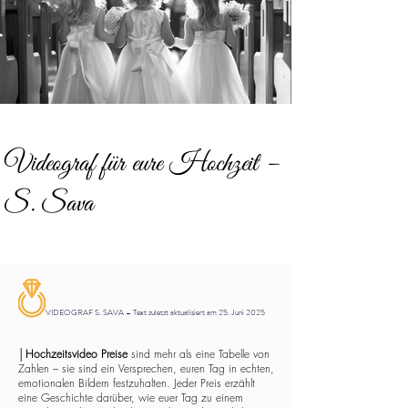
Videograf für eure Hochzeit –
S. Sava
VIDEOGRAF S. SAVA – Text zuletzt aktualisiert am 25. Juni 2025
│
Hochzeitsvideo Preise
sind mehr als eine Tabelle von
Zahlen – sie sind ein Versprechen, euren Tag in echten,
emotionalen Bildern festzuhalten. Jeder Preis erzählt
eine Geschichte darüber, wie euer Tag zu einem