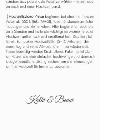
sondern das passendste Paket zu wählen – eines, das
zu euch und eurer Hochzeit passt.
│
Hochzeitsvideo Preise
beginnen bei einem minimalen
Paket ab 650 € (inkl. MwSt), ideal für standesamtliche
Trauungen und kleine Feiern. Hier begleite ich euch bis
zu 3 Stunden und halte die wichtigsten Momente eurer
Hochzeit authentisch und emotional fest. Das Resultat
ist ein kompakter Hochzeitsfilm (5–10 Minuten), der
euren Tag und seine Atmosphäre immer wieder aufs
Neue lebendig werden lässt. Dieses Paket richtet sich
an Paare, die eine einfache, hochwertige und dennoch
budgetfreundliche Lösung suchen, um die Erinnerungen
an ihre Hochzeit für immer zu bewahren.
Kathi & Benni