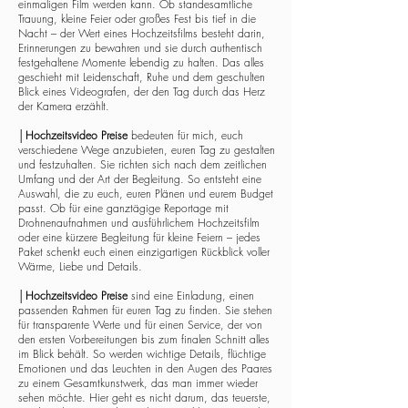
einmaligen Film werden kann. Ob standesamtliche
Trauung, kleine Feier oder großes Fest bis tief in die
Nacht – der Wert eines Hochzeitsfilms besteht darin,
Erinnerungen zu bewahren und sie durch authentisch
festgehaltene Momente lebendig zu halten. Das alles
geschieht mit Leidenschaft, Ruhe und dem geschulten
Blick eines Videografen, der den Tag durch das Herz
der Kamera erzählt.
│
Hochzeitsvideo Preise
bedeuten für mich, euch
verschiedene Wege anzubieten, euren Tag zu gestalten
und festzuhalten. Sie richten sich nach dem zeitlichen
Umfang und der Art der Begleitung. So entsteht eine
Auswahl, die zu euch, euren Plänen und eurem Budget
passt. Ob für eine ganztägige Reportage mit
Drohnenaufnahmen und ausführlichem Hochzeitsfilm
oder eine kürzere Begleitung für kleine Feiern – jedes
Paket schenkt euch einen einzigartigen Rückblick voller
Wärme, Liebe und Details.
│
Hochzeitsvideo Preise
sind eine Einladung, einen
passenden Rahmen für euren Tag zu finden. Sie stehen
für transparente Werte und für einen Service, der von
den ersten Vorbereitungen bis zum finalen Schnitt alles
im Blick behält. So werden wichtige Details, flüchtige
Emotionen und das Leuchten in den Augen des Paares
zu einem Gesamtkunstwerk, das man immer wieder
sehen möchte. Hier geht es nicht darum, das teuerste,