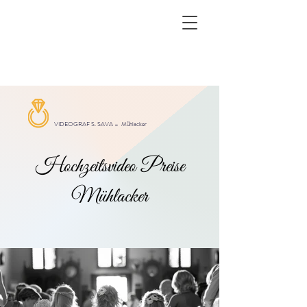
VIDEOGRAF S. SAVA –
Mühlacker
Hochzeitsvideo Preise
Mühlacker