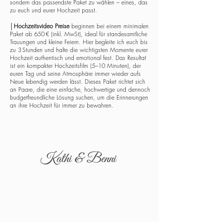
sondern das passendste Paket zu wählen – eines, das
zu euch und eurer Hochzeit passt.
│
Hochzeitsvideo Preise
beginnen bei einem minimalen
Paket ab 650 € (inkl. MwSt), ideal für standesamtliche
Trauungen und kleine Feiern. Hier begleite ich euch bis
zu 3 Stunden und halte die wichtigsten Momente eurer
Hochzeit authentisch und emotional fest. Das Resultat
ist ein kompakter Hochzeitsfilm (5–10 Minuten), der
euren Tag und seine Atmosphäre immer wieder aufs
Neue lebendig werden lässt. Dieses Paket richtet sich
an Paare, die eine einfache, hochwertige und dennoch
budgetfreundliche Lösung suchen, um die Erinnerungen
an ihre Hochzeit für immer zu bewahren.
Kathi & Benni