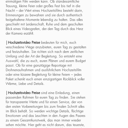
einmaligen Film werden kann. Ob standesamtliche
Trauung, kleine Feier oder großes Fest bis tief in die
Nacht – der Wert eines Hochzeitsfilms besteht darin,
Erinnerungen zu bewahren und sie durch authentisch
festgehaltene Momente lebendig zu halten. Das alles
geschieht mit Leidenschaft, Ruhe und dem geschulten
Blick eines Videografen, der den Tag durch das Herz
der Kamera erzählt.
│
Hochzeitsvideo Preise
bedeuten für mich, euch
verschiedene Wege anzubieten, euren Tag zu gestalten
und festzuhalten. Sie richten sich nach dem zeitlichen
Umfang und der Art der Begleitung. So entsteht eine
Auswahl, die zu euch, euren Plänen und eurem Budget
passt. Ob für eine ganztägige Reportage mit
Drohnenaufnahmen und ausführlichem Hochzeitsfilm
oder eine kürzere Begleitung für kleine Feiern – jedes
Paket schenkt euch einen einzigartigen Rückblick voller
Wärme, Liebe und Details.
│
Hochzeitsvideo Preise
sind eine Einladung, einen
passenden Rahmen für euren Tag zu finden. Sie stehen
für transparente Werte und für einen Service, der von
den ersten Vorbereitungen bis zum finalen Schnitt alles
im Blick behält. So werden wichtige Details, flüchtige
Emotionen und das Leuchten in den Augen des Paares
zu einem Gesamtkunstwerk, das man immer wieder
sehen möchte. Hier geht es nicht darum, das teuerste,