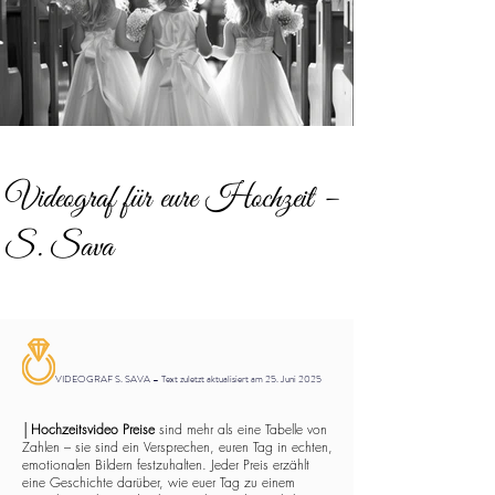
Videograf für eure Hochzeit –
S. Sava
VIDEOGRAF S. SAVA – Text zuletzt aktualisiert am 25. Juni 2025
│
Hochzeitsvideo Preise
sind mehr als eine Tabelle von
Zahlen – sie sind ein Versprechen, euren Tag in echten,
emotionalen Bildern festzuhalten. Jeder Preis erzählt
eine Geschichte darüber, wie euer Tag zu einem