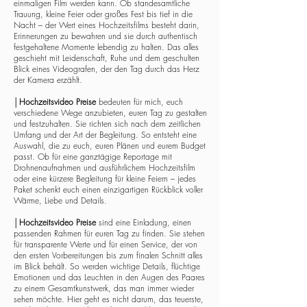
einmaligen Film werden kann. Ob standesamtliche
Trauung, kleine Feier oder großes Fest bis tief in die
Nacht – der Wert eines Hochzeitsfilms besteht darin,
Erinnerungen zu bewahren und sie durch authentisch
festgehaltene Momente lebendig zu halten. Das alles
geschieht mit Leidenschaft, Ruhe und dem geschulten
Blick eines Videografen, der den Tag durch das Herz
der Kamera erzählt.
│
Hochzeitsvideo Preise
bedeuten für mich, euch
verschiedene Wege anzubieten, euren Tag zu gestalten
und festzuhalten. Sie richten sich nach dem zeitlichen
Umfang und der Art der Begleitung. So entsteht eine
Auswahl, die zu euch, euren Plänen und eurem Budget
passt. Ob für eine ganztägige Reportage mit
Drohnenaufnahmen und ausführlichem Hochzeitsfilm
oder eine kürzere Begleitung für kleine Feiern – jedes
Paket schenkt euch einen einzigartigen Rückblick voller
Wärme, Liebe und Details.
│
Hochzeitsvideo Preise
sind eine Einladung, einen
passenden Rahmen für euren Tag zu finden. Sie stehen
für transparente Werte und für einen Service, der von
den ersten Vorbereitungen bis zum finalen Schnitt alles
im Blick behält. So werden wichtige Details, flüchtige
Emotionen und das Leuchten in den Augen des Paares
zu einem Gesamtkunstwerk, das man immer wieder
sehen möchte. Hier geht es nicht darum, das teuerste,