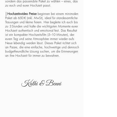
sondern das passendste Paket zu wählen – eines, das
zu euch und eurer Hochzeit passt.
│
Hochzeitsvideo Preise
beginnen bei einem minimalen
Paket ab 650 € (inkl. MwSt), ideal für standesamtliche
Trauungen und kleine Feiern. Hier begleite ich euch bis
zu 3 Stunden und halte die wichtigsten Momente eurer
Hochzeit authentisch und emotional fest. Das Resultat
ist ein kompakter Hochzeitsfilm (5–10 Minuten), der
euren Tag und seine Atmosphäre immer wieder aufs
Neue lebendig werden lässt. Dieses Paket richtet sich
an Paare, die eine einfache, hochwertige und dennoch
budgetfreundliche Lösung suchen, um die Erinnerungen
an ihre Hochzeit für immer zu bewahren.
Kathi & Benni