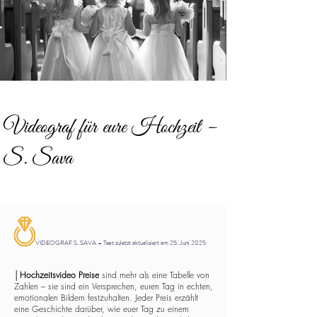
Videograf für eure Hochzeit –
S. Sava
VIDEOGRAF S. SAVA – Text zuletzt aktualisiert am 25. Juni 2025
│
Hochzeitsvideo Preise
sind mehr als eine Tabelle von
Zahlen – sie sind ein Versprechen, euren Tag in echten,
emotionalen Bildern festzuhalten. Jeder Preis erzählt
eine Geschichte darüber, wie euer Tag zu einem