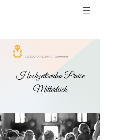
VIDEOGRAF S. SAVA –
Mitterteich
Hochzeitsvideo Preise
Mitterteich