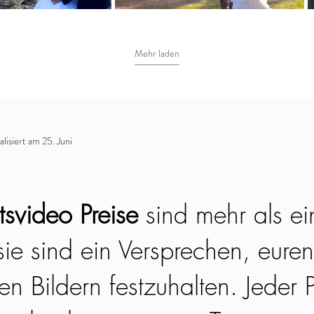
Mehr laden
isiert am 25. Juni
svideo Preise
sind mehr als ei
ie sind ein Versprechen, euren
n Bildern festzuhalten. Jeder P