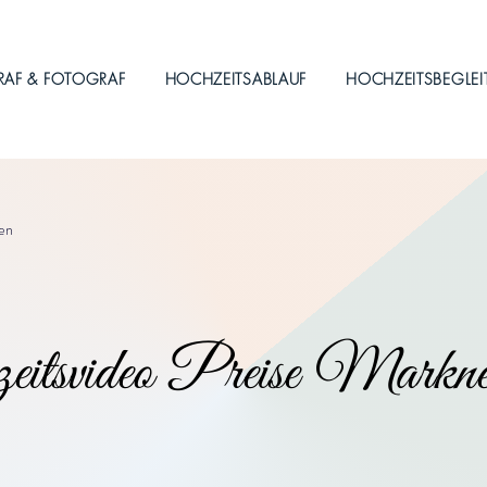
RAF & FOTOGRAF
HOCHZEITSABLAUF
HOCHZEITSBEGLE
en
itsvideo Preise Markneu