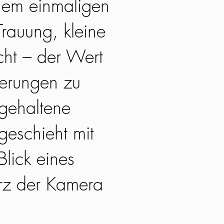
nem einmaligen
rauung, kleine
acht – der Wert
nerungen zu
tgehaltene
geschieht mit
lick eines
rz der Kamera