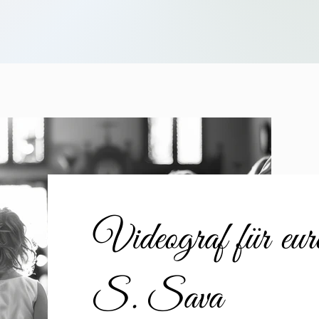
Videograf für eu
S. Sava