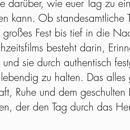
e darüber, wie euer Tag zu ei
en kann. Ob standesamtliche T
 großes Fest bis tief in die N
hzeitsfilms besteht darin, Erin
und sie durch authentisch fes
ebendig zu halten. Das alles 
aft, Ruhe und dem geschulten B
en, der den Tag durch das He