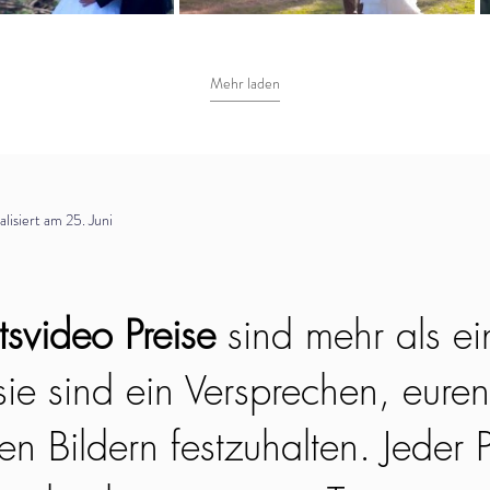
Mehr laden
isiert am 25. Juni
svideo Preise
sind mehr als ei
ie sind ein Versprechen, euren
n Bildern festzuhalten. Jeder P