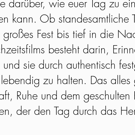
e darüber, wie euer Tag zu ei
en kann. Ob standesamtliche T
 großes Fest bis tief in die N
hzeitsfilms besteht darin, Erin
und sie durch authentisch fes
ebendig zu halten. Das alles 
aft, Ruhe und dem geschulten B
en, der den Tag durch das He