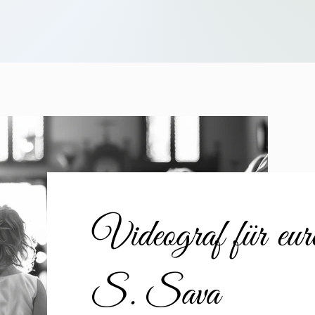
Videograf für eu
S. Sava