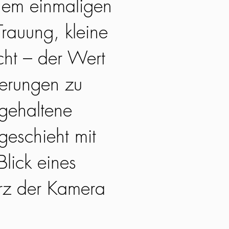
nem einmaligen
rauung, kleine
acht – der Wert
nerungen zu
tgehaltene
geschieht mit
lick eines
rz der Kamera