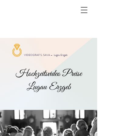
VIDEOGRAF S. SAVA –
Lugau Erzgeb
Hochzeitsvideo Preise
Lugau Erzgeb