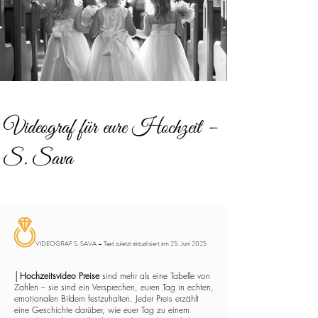
Videograf für eure Hochzeit –
S. Sava
VIDEOGRAF S. SAVA – Text zuletzt aktualisiert am 25. Juni 2025
│
Hochzeitsvideo Preise
sind mehr als eine Tabelle von
Zahlen – sie sind ein Versprechen, euren Tag in echten,
emotionalen Bildern festzuhalten. Jeder Preis erzählt
eine Geschichte darüber, wie euer Tag zu einem