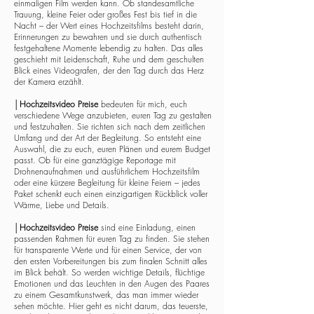
einmaligen Film werden kann. Ob standesamtliche
Trauung, kleine Feier oder großes Fest bis tief in die
Nacht – der Wert eines Hochzeitsfilms besteht darin,
Erinnerungen zu bewahren und sie durch authentisch
festgehaltene Momente lebendig zu halten. Das alles
geschieht mit Leidenschaft, Ruhe und dem geschulten
Blick eines Videografen, der den Tag durch das Herz
der Kamera erzählt.
│
Hochzeitsvideo Preise
bedeuten für mich, euch
verschiedene Wege anzubieten, euren Tag zu gestalten
und festzuhalten. Sie richten sich nach dem zeitlichen
Umfang und der Art der Begleitung. So entsteht eine
Auswahl, die zu euch, euren Plänen und eurem Budget
passt. Ob für eine ganztägige Reportage mit
Drohnenaufnahmen und ausführlichem Hochzeitsfilm
oder eine kürzere Begleitung für kleine Feiern – jedes
Paket schenkt euch einen einzigartigen Rückblick voller
Wärme, Liebe und Details.
│
Hochzeitsvideo Preise
sind eine Einladung, einen
passenden Rahmen für euren Tag zu finden. Sie stehen
für transparente Werte und für einen Service, der von
den ersten Vorbereitungen bis zum finalen Schnitt alles
im Blick behält. So werden wichtige Details, flüchtige
Emotionen und das Leuchten in den Augen des Paares
zu einem Gesamtkunstwerk, das man immer wieder
sehen möchte. Hier geht es nicht darum, das teuerste,