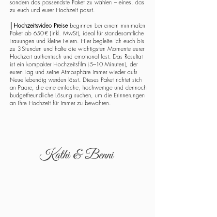
sondern das passendste Paket zu wählen – eines, das
zu euch und eurer Hochzeit passt.
│
Hochzeitsvideo Preise
beginnen bei einem minimalen
Paket ab 650 € (inkl. MwSt), ideal für standesamtliche
Trauungen und kleine Feiern. Hier begleite ich euch bis
zu 3 Stunden und halte die wichtigsten Momente eurer
Hochzeit authentisch und emotional fest. Das Resultat
ist ein kompakter Hochzeitsfilm (5–10 Minuten), der
euren Tag und seine Atmosphäre immer wieder aufs
Neue lebendig werden lässt. Dieses Paket richtet sich
an Paare, die eine einfache, hochwertige und dennoch
budgetfreundliche Lösung suchen, um die Erinnerungen
an ihre Hochzeit für immer zu bewahren.
Kathi & Benni