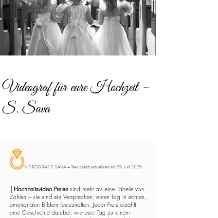
Videograf für eure Hochzeit –
S. Sava
VIDEOGRAF S. SAVA – Text zuletzt aktualisiert am 25. Juni 2025
│
Hochzeitsvideo Preise
sind mehr als eine Tabelle von
Zahlen – sie sind ein Versprechen, euren Tag in echten,
emotionalen Bildern festzuhalten. Jeder Preis erzählt
eine Geschichte darüber, wie euer Tag zu einem