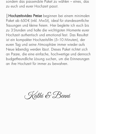
sondern das passendste Paket zu wählen – eines, das
zu euch und eurer Hochzeit passt.
│
Hochzeitsvideo Preise
beginnen bei einem minimalen
Paket ab 650 € (inkl. MwSt), ideal für standesamtliche
Trauungen und kleine Feiern. Hier begleite ich euch bis
zu 3 Stunden und halte die wichtigsten Momente eurer
Hochzeit authentisch und emotional fest. Das Resultat
ist ein kompakter Hochzeitsfilm (5–10 Minuten), der
euren Tag und seine Atmosphäre immer wieder aufs
Neue lebendig werden lässt. Dieses Paket richtet sich
an Paare, die eine einfache, hochwertige und dennoch
budgetfreundliche Lösung suchen, um die Erinnerungen
an ihre Hochzeit für immer zu bewahren.
Kathi & Benni