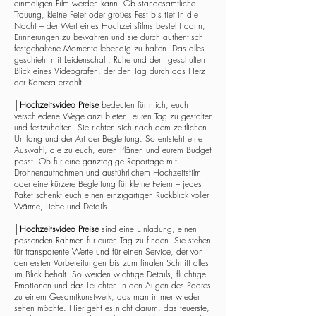
einmaligen Film werden kann. Ob standesamtliche
Trauung, kleine Feier oder großes Fest bis tief in die
Nacht – der Wert eines Hochzeitsfilms besteht darin,
Erinnerungen zu bewahren und sie durch authentisch
festgehaltene Momente lebendig zu halten. Das alles
geschieht mit Leidenschaft, Ruhe und dem geschulten
Blick eines Videografen, der den Tag durch das Herz
der Kamera erzählt.
│
Hochzeitsvideo Preise
bedeuten für mich, euch
verschiedene Wege anzubieten, euren Tag zu gestalten
und festzuhalten. Sie richten sich nach dem zeitlichen
Umfang und der Art der Begleitung. So entsteht eine
Auswahl, die zu euch, euren Plänen und eurem Budget
passt. Ob für eine ganztägige Reportage mit
Drohnenaufnahmen und ausführlichem Hochzeitsfilm
oder eine kürzere Begleitung für kleine Feiern – jedes
Paket schenkt euch einen einzigartigen Rückblick voller
Wärme, Liebe und Details.
│
Hochzeitsvideo Preise
sind eine Einladung, einen
passenden Rahmen für euren Tag zu finden. Sie stehen
für transparente Werte und für einen Service, der von
den ersten Vorbereitungen bis zum finalen Schnitt alles
im Blick behält. So werden wichtige Details, flüchtige
Emotionen und das Leuchten in den Augen des Paares
zu einem Gesamtkunstwerk, das man immer wieder
sehen möchte. Hier geht es nicht darum, das teuerste,