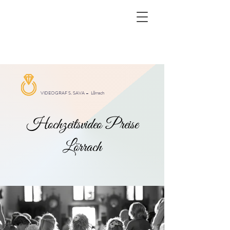
VIDEOGRAF S. SAVA –
Lörrach
Hochzeitsvideo Preise
Lörrach